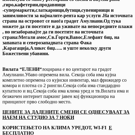
,гиро,кафетерии,продавници
-супермаркети,слаткарници,бутици,сувенирници и
занимливости за најмалите-рента кар услуги .На источната
страна на островот се наоѓа градот Амулиани.Од тука
можете да ги посетите и да уживате на непосредните плажи
, но незаборавајте да ги посетите на источната
страна:Мегали амос,Св.Ѓорги,Вавос,Елефант биџ, на
запаната и северозападната страна Фака
,Карагација,Аликес биџ….. и уште неколку други
Божествени убавини.
Вилата “ЕЛЕНИ“
лоцирана е во центарот на градот
Амулиани.Убаво опремена вила. Секоја соба има кујна
комплетно опремена со кујнски инвентар, мал фрижидер со
комора и плотна со 2 рингли.Секоја соба има стандардно
купатило и вц.Секоја соба има клима уред и тв.Вилата има и
безжичен интернет паркинг јавен кој функционира на
принципот прво слободно место.
ЦЕНИТЕ ЗА ДАДЕНИТЕ СМЕНИ СЕ ОДНЕСУВААТ ЗА
НАЕМ НА СТУДИО ЗА 7 НОЌИ
КОРИСТЕЊЕТО НА КЛИМА УРЕДОТ, WI-FI
Е
БЕСПЛАТНО