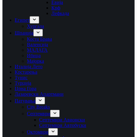
Евија
Крф
Лефкада
Египет
Хургада
Шпанија
Коста Брава
Валенсија
МАЛАГА
Ибица
Мајорка
Италија Лето
Крстарења
Тунис
Турција
Црна Гора
Лазаревски Апартмани
Патувања
City Breaks
Септември
Септември Авионски
Септември Автобуски
Октомври