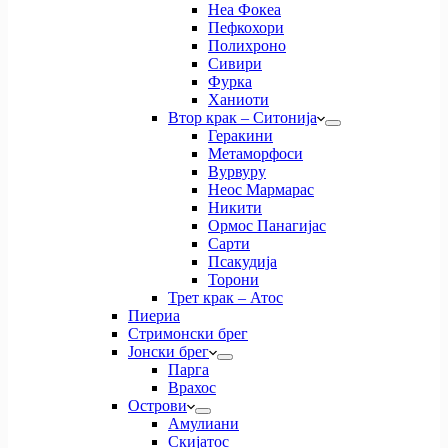
Неа Фокеа
Пефкохори
Полихроно
Сивири
Фурка
Ханиоти
Втор крак – Ситонија
Геракини
Метаморфоси
Вурвуру
Неос Мармарас
Никити
Ормос Панагијас
Сарти
Псакудија
Торони
Трет крак – Атос
Пиериа
Стримонски брег
Јонски брег
Парга
Врахос
Острови
Амулиани
Скијатос