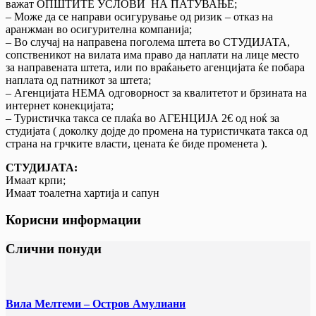
важат ОПШТИТЕ УСЛОВИ НА ПАТУВАЊЕ;
– Може да се направи осигурување од ризик – отказ на
аранжман во осигурителна компанија;
– Во случај на направена поголема штета во СТУДИЈАТА,
сопственикот на вилата има право да наплати на лице место
за направената штета, или по враќањето агенцијата ќе побара
наплата од патникот за штета;
– Агенцијата НЕМА одговорност за квалитетот и брзината на
интернет конекцијата;
– Туристичка такса се плаќа во АГЕНЦИЈА 2€ од ноќ за
студијата ( доколку дојде до промена на туристичката такса од
страна на грчките власти, цената ќе биде променета ).
СТУДИЈАТА:
Имаат крпи;
Имаат тоалетна хартија и сапун
Корисни информации
Слични понуди
Вила Мелтеми – Остров Амулиани