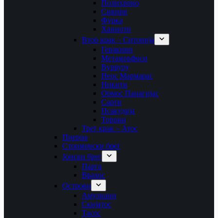
Полихроно
Сивири
Фурка
Ханиоти
Втор крак – Ситонија
Геракини
Метаморфоси
Вурвуру
Неос Мармарас
Никити
Ормос Панагијас
Сарти
Псакудија
Торони
Трет крак – Атос
Пиериа
Стримонски брег
Јонски брег
Парга
Врахос
Острови
Амулиани
Скијатос
Тасос