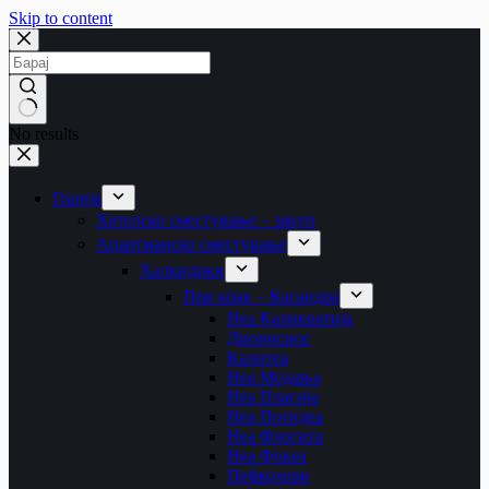
Skip to content
No results
Грција
Хотелско сместување – закуп
Апартманско сместување
Халкидики
Прв крак – Касандра
Неа Каликратија
Дионисиос
Калитеа
Неа Модања
Неа Плагија
Неа Потидеа
Неа Флогита
Неа Фокеа
Пефкохори