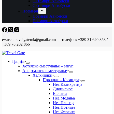
Октомври Авионски
Октомври Автобуски
Ноември
Ноември Авионски
Ноември Автобуски
емаил: travelgatemk@gmail.com | телефон: +389 31 620 353 /
+389 78 202 866
Грција
Хотелско сместување – закуп
Апартманско сместување
Халкидики
Прв крак – Касандра
Неа Каликратија
Дионисиос
Калитеа
Неа Модања
Неа Плагија
Неа Потидеа
Неа Флогита