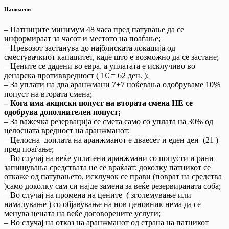
Напомени
– Патниците минимум 48 часа пред патување да се
информираат за часот и местото на поаѓање;
– Превозот застанува до најблиската локација од
сместувачкиот капацитет, каде што е возможно да се застане;
– Цените се дадени во евра, а уплатата е исклучиво во
денарска противвредност ( 1€ = 62 ден. );
– За уплати на два аранжмани 7+7 ноќевања одобруваме 10%
попуст на втората смена;
– Кога има акциски попуст на втората смена НЕ се
одобрува дополнителен попуст
;
– За важечка резервација се смета само со уплата на 30% од
целосната вредност на аранжманот;
– Целосна доплата на аранжманот е дваесет и еден ден (21 )
пред поаѓање;
– Во случај на веќе уплатени аранжмани со попусти и рани
запишувања средствата не се враќаат; доколку патникот се
откаже од патувањето, исклучок се прави (поврат на средства
)само доколку сам си најде замена за веќе резервираната соба;
– Во случај на промена на цените ( зголемување или
намалување ) со објавување на нов ценовник нема да се
менува цената на веќе договорените услуги;
– Во случај на отказ на аранжманот од страна на патникот