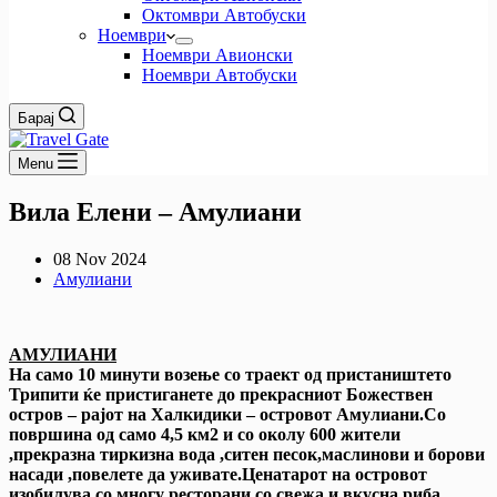
Октомври Автобуски
Ноември
Ноември Авионски
Ноември Автобуски
Барај
Menu
Вила Елени – Амулиани
08 Nov 2024
Амулиани
АМУЛИАНИ
На само 10 минути возење со траект од пристаништето
Трипити ќе пристиганете до прекрасниот Божествен
остров – рајот на Халкидики – островот Амулиани.Со
површина од само 4,5 км2 и со околу 600 жители
,прекразна тиркизна вода ,ситен песок,маслинови и борови
насади ,повелете да уживате.Ценатарот на островот
изобилува со многу ресторани со свежа и вкусна риба