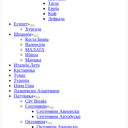
Тасос
Евија
Крф
Лефкада
Египет
Хургада
Шпанија
Коста Брава
Валенсија
МАЛАГА
Ибица
Мајорка
Италија Лето
Крстарења
Тунис
Турција
Црна Гора
Лазаревски Апартмани
Патувања
City Breaks
Септември
Септември Авионски
Септември Автобуски
Октомври
Октомври Авионски