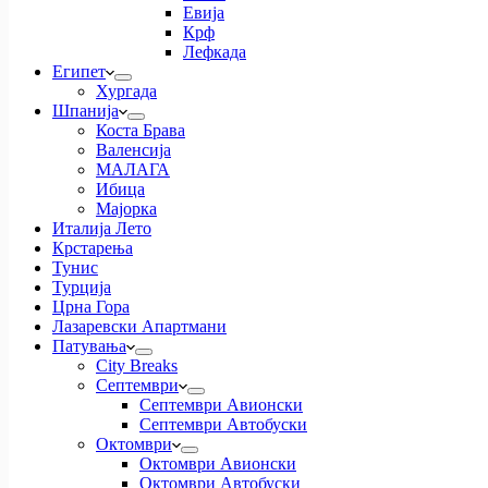
Евија
Крф
Лефкада
Египет
Хургада
Шпанија
Коста Брава
Валенсија
МАЛАГА
Ибица
Мајорка
Италија Лето
Крстарења
Тунис
Турција
Црна Гора
Лазаревски Апартмани
Патувања
City Breaks
Септември
Септември Авионски
Септември Автобуски
Октомври
Октомври Авионски
Октомври Автобуски