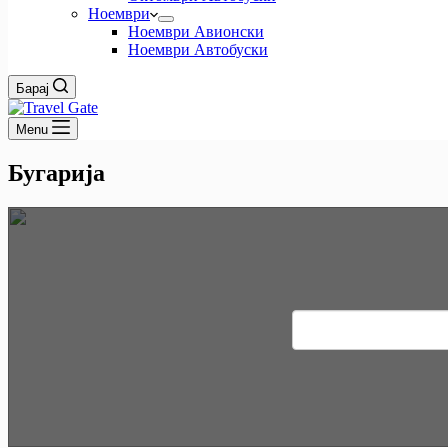
Ноември
Ноември Авионски
Ноември Автобуски
Барај
Menu
Бугарија