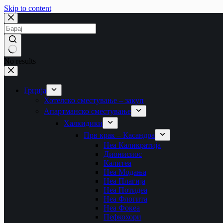
Skip to content
No results
Грција
Хотелско сместување – закуп
Апартманско сместување
Халкидики
Прв крак – Касандра
Неа Каликратија
Дионисиос
Калитеа
Неа Модања
Неа Плагија
Неа Потидеа
Неа Флогита
Неа Фокеа
Пефкохори