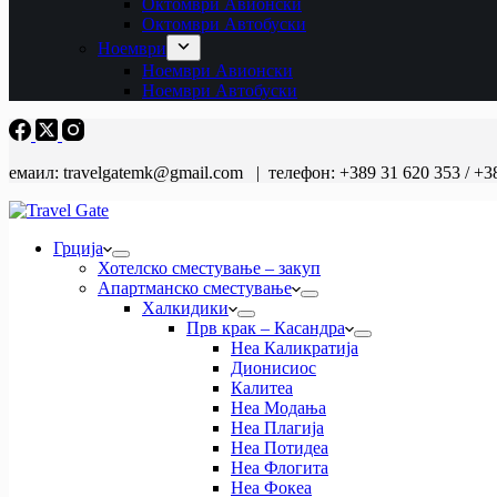
Октомври Авионски
Октомври Автобуски
Ноември
Ноември Авионски
Ноември Автобуски
емаил: travelgatemk@gmail.com | телефон: +389 31 620 353 / +3
Грција
Хотелско сместување – закуп
Апартманско сместување
Халкидики
Прв крак – Касандра
Неа Каликратија
Дионисиос
Калитеа
Неа Модања
Неа Плагија
Неа Потидеа
Неа Флогита
Неа Фокеа