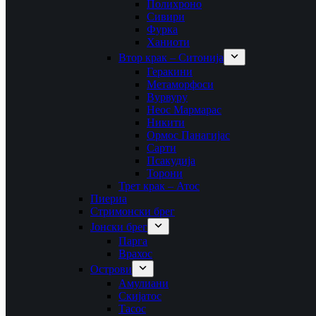
Полихроно
Сивири
Фурка
Ханиоти
Втор крак – Ситонија
Геракини
Метаморфоси
Вурвуру
Неос Мармарас
Никити
Ормос Панагијас
Сарти
Псакудија
Торони
Трет крак – Атос
Пиериа
Стримонски брег
Јонски брег
Парга
Врахос
Острови
Амулиани
Скијатос
Тасос