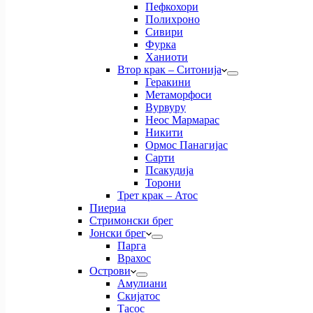
Пефкохори
Полихроно
Сивири
Фурка
Ханиоти
Втор крак – Ситонија
Геракини
Метаморфоси
Вурвуру
Неос Мармарас
Никити
Ормос Панагијас
Сарти
Псакудија
Торони
Трет крак – Атос
Пиериа
Стримонски брег
Јонски брег
Парга
Врахос
Острови
Амулиани
Скијатос
Тасос