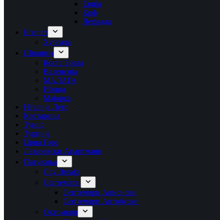
Евија
Крф
Лефкада
Египет
Хургада
Шпанија
Коста Брава
Валенсија
МАЛАГА
Ибица
Мајорка
Италија Лето
Крстарења
Тунис
Турција
Црна Гора
Лазаревски Апартмани
Патувања
City Breaks
Септември
Септември Авионски
Септември Автобуски
Октомври