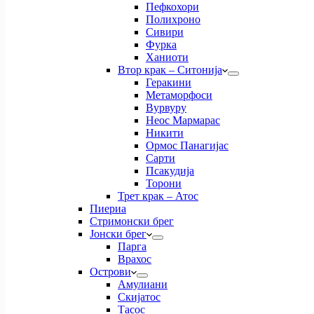
Пефкохори
Полихроно
Сивири
Фурка
Ханиоти
Втор крак – Ситонија
Геракини
Метаморфоси
Вурвуру
Неос Мармарас
Никити
Ормос Панагијас
Сарти
Псакудија
Торони
Трет крак – Атос
Пиериа
Стримонски брег
Јонски брег
Парга
Врахос
Острови
Амулиани
Скијатос
Тасос