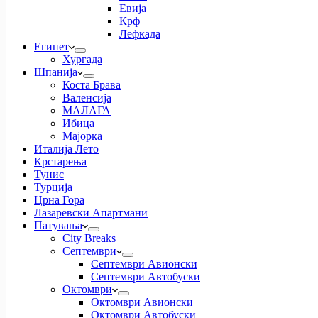
Евија
Крф
Лефкада
Египет
Хургада
Шпанија
Коста Брава
Валенсија
МАЛАГА
Ибица
Мајорка
Италија Лето
Крстарења
Тунис
Турција
Црна Гора
Лазаревски Апартмани
Патувања
City Breaks
Септември
Септември Авионски
Септември Автобуски
Октомври
Октомври Авионски
Октомври Автобуски