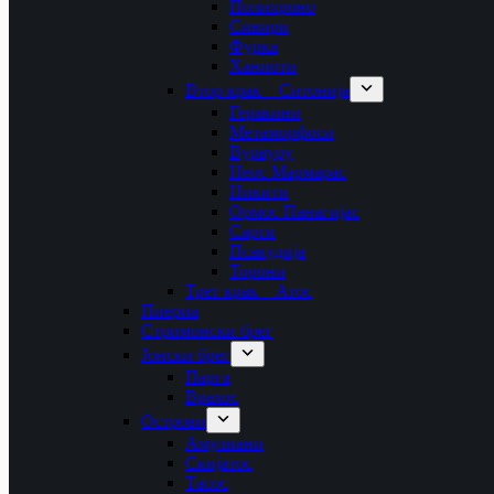
Полихроно
Сивири
Фурка
Ханиоти
Втор крак – Ситонија
Геракини
Метаморфоси
Вурвуру
Неос Мармарас
Никити
Ормос Панагијас
Сарти
Псакудија
Торони
Трет крак – Атос
Пиериа
Стримонски брег
Јонски брег
Парга
Врахос
Острови
Амулиани
Скијатос
Тасос