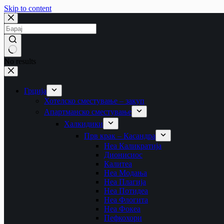
Skip to content
No results
Грција
Хотелско сместување – закуп
Апартманско сместување
Халкидики
Прв крак – Касандра
Неа Каликратија
Дионисиос
Калитеа
Неа Модања
Неа Плагија
Неа Потидеа
Неа Флогита
Неа Фокеа
Пефкохори