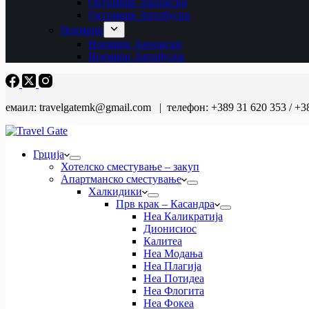
Октомври Авионски
Октомври Автобуски
Ноември
Ноември Авионски
Ноември Автобуски
емаил: travelgatemk@gmail.com | телефон: +389 31 620 353 / +3
Грција
Хотелско сместување – закуп
Апартманско сместување
Халкидики
Прв крак – Касандра
Неа Каликратија
Дионисиос
Калитеа
Неа Модања
Неа Плагија
Неа Потидеа
Неа Флогита
Неа Фокеа