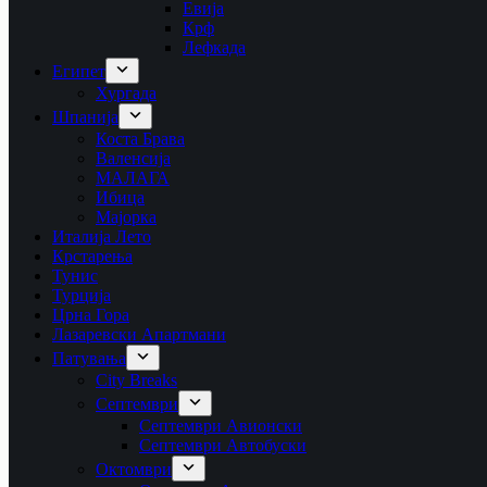
Евија
Крф
Лефкада
Египет
Хургада
Шпанија
Коста Брава
Валенсија
МАЛАГА
Ибица
Мајорка
Италија Лето
Крстарења
Тунис
Турција
Црна Гора
Лазаревски Апартмани
Патувања
City Breaks
Септември
Септември Авионски
Септември Автобуски
Октомври