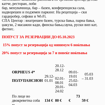
катче, ресторан, лоби
бар, менувачница, бар – базен, конференциска сала,
надворешен и подземен паркинг. На рецепција – ски
гардеробер, сефови и Wi-Fi.
СПА Центар : внатрешен базен, турска бања, парна бања,
џакузи, 2 масажни кади, финска бања,сауна, руски вип кат,
фитнес.
ПОПУСТ ЗА РЕЗЕРВАЦИИ ДО 05.10.2023
15% попуст за резервација од минимум 6 ноќевања
20% попуст за резервација за 7 и повеќе ноќевања
20.12-
28.12
ORPHEUS 4*
09.01-
05.03
29.12-
19.01
02.01-
– 31.03
ПОЛУПАНСИОН
01.01
25.02-
08.01
04.03
20.01-
24.02
По лице во
73
двокреветна соба
134 €
80 €
€
59
€