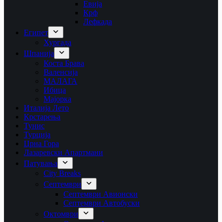
Евија
Крф
Лефкада
Египет
Хургада
Шпанија
Коста Брава
Валенсија
МАЛАГА
Ибица
Мајорка
Италија Лето
Крстарења
Тунис
Турција
Црна Гора
Лазаревски Апартмани
Патувања
City Breaks
Септември
Септември Авионски
Септември Автобуски
Октомври