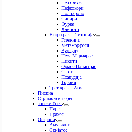
Неа Фокеа
Пефкохори
Полихроно
Сивири
Фурка
Ханиоти
Втор крак – Ситонија
Геракини
Метаморфоси
Вурвуру
Неос Мармарас
Никити
Ормос Панагијас
Сарти
Псакудија
Торони
Трет крак – Атос
Пиериа
Стримонски брег
Јонски брег
Парга
Врахос
Острови
Амулиани
Скијатос