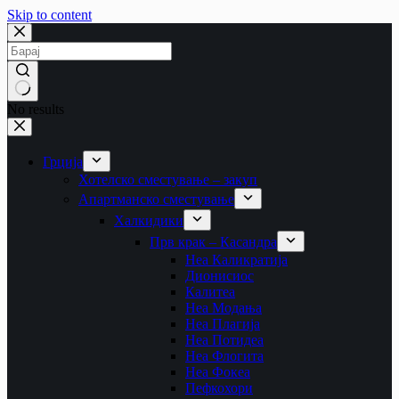
Skip to content
No results
Грција
Хотелско сместување – закуп
Апартманско сместување
Халкидики
Прв крак – Касандра
Неа Каликратија
Дионисиос
Калитеа
Неа Модања
Неа Плагија
Неа Потидеа
Неа Флогита
Неа Фокеа
Пефкохори