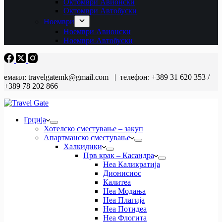
Октомври Авионски
Октомври Автобуски
Ноември
Ноември Авионски
Ноември Автобуски
емаил: travelgatemk@gmail.com | телефон: +389 31 620 353 /
+389 78 202 866
Грција
Хотелско сместување – закуп
Апартманско сместување
Халкидики
Прв крак – Касандра
Неа Каликратија
Дионисиос
Калитеа
Неа Модања
Неа Плагија
Неа Потидеа
Неа Флогита