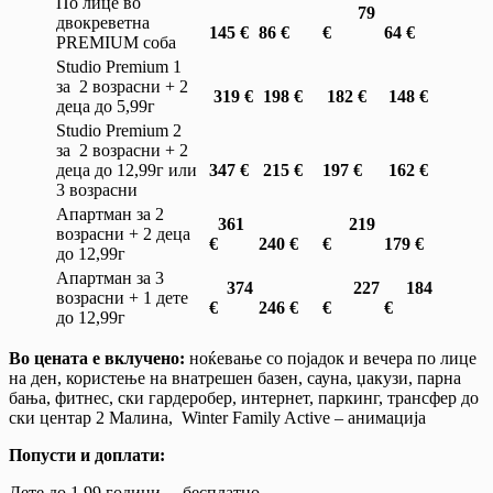
По лице во
79
двокреветна
145 €
86 €
€
64 €
PREMIUM соба
Studio Premium 1
за 2 возрасни + 2
319 €
198 €
182 €
148 €
деца до 5,99г
Studio Premium 2
за 2 возрасни + 2
деца до 12,99г или
347 €
215 €
197 €
162 €
3 возрасни
Апартман за 2
361
219
возрасни + 2 деца
€
240 €
€
179 €
до 12,99г
Апартман за 3
374
227
184
возрасни + 1 дете
€
246 €
€
€
до 12,99г
Во цената е вклучено:
ноќевање со појадок и вечера по лице
на ден, користење на внатрешен базен, сауна, џакузи, парна
бања, фитнес, ски гардеробер, интернет, паркинг, трансфер до
ски центар 2 Малина, Winter Family Active – анимација
Попусти и доплати:
Дете до 1,99 години – бесплатно