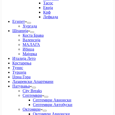
Тасос
Евија
Крф
Лефкада
Египет
Хургада
Шпанија
Коста Брава
Валенсија
МАЛАГА
Ибица
Мајорка
Италија Лето
Крстарења
Тунис
Турција
Црна Гора
Лазаревски Апартмани
Патувања
City Breaks
Септември
Септември Авионски
Септември Автобуски
Октомври
Октомври Авионски