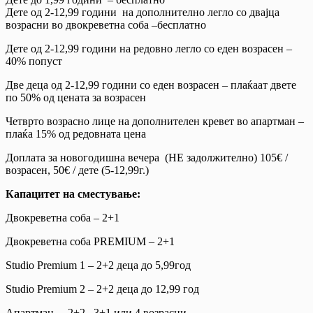
Дете од 2-12,99 години на дополнително легло со двајца
возрасни во двокреветна соба –бесплатно
Дете од 2-12,99 години на редовно легло со еден возрасен –
40% попуст
Две деца од 2-12,99 години со еден возрасен – плаќаат двете
по 50% од цената за возрасен
Четврто возрасно лице на дополнителен кревет во апартман –
плаќа 15% од редовната цена
Доплата за новогодишна вечера (НЕ задолжително) 105€ /
возрасен, 50€ / дете (5-12,99г.)
Капацитет на сместување:
Двокреветна соба – 2+1
Двокреветна соба PREMIUM – 2+1
Studio Premium 1 – 2+2 деца до 5,99год
Studio Premium 2 – 2+2 деца до 12,99 год
Апартман – 2+2 , 3+1 или 4 возрасни