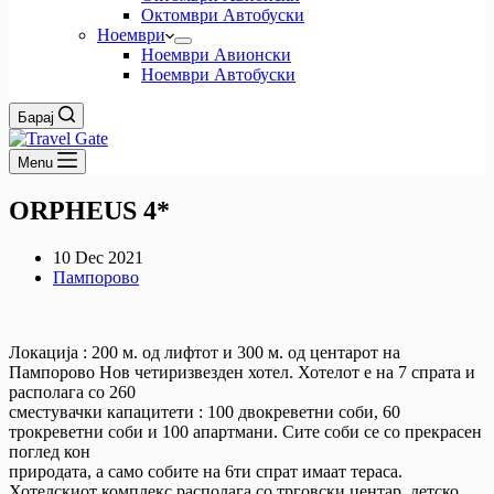
Октомври Автобуски
Ноември
Ноември Авионски
Ноември Автобуски
Барај
Menu
ORPHEUS 4*
10 Dec 2021
Пампорово
Локација : 200 м. од лифтот и 300 м. од центарот на
Пампорово Нов четиризвезден хотел. Хотелот е на 7 спрата и
располага со 260
сместувачки капацитети : 100 двокреветни соби, 60
трокреветни соби и 100 апартмани. Сите соби се со прекрасен
поглед кон
природата, а само собите на 6ти спрат имаат тераса.
Хотелскиот комплекс располага со трговски центар, детско