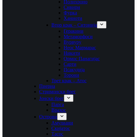
Полихроно
Сивири
Фурка
Ханиоти
Втор крак – Ситонија
Геракини
Метаморфоси
Вурвуру
Неос Мармарас
Никити
Ормос Панагијас
Сарти
Псакудија
Торони
Трет крак – Атос
Пиериа
Стримонски брег
Јонски брег
Парга
Врахос
Острови
Амулиани
Скијатос
Тасос