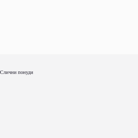
Слични понуди