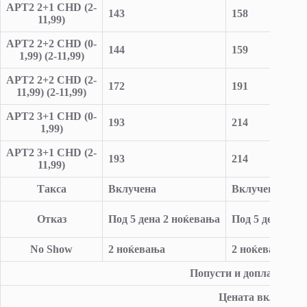
APT2 2+1 CHD (2-
143
158
11,99)
APT2 2+2 CHD (0-
144
159
1,99) (2-11,99)
APT2 2+2 CHD (2-
172
191
11,99) (2-11,99)
APT2 3+1 CHD (0-
193
214
1,99)
APT2 3+1 CHD (2-
193
214
11,99)
Такса
Вклучена
Вклучена
Отказ
Под
5
дена
2
ноќева
ња
Под
5
дена
2
но
No Show
2
ноќевањ
a
2
ноќевањ
a
Попусти
и
доплати:Доп
Цената
вклучува