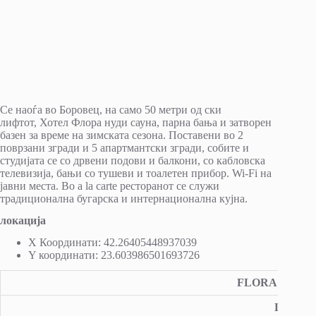
Се наоѓа во Боровец, на само 50 метри од ски
лифтот, Хотел Флора нуди сауна, парна бања и затворен
базен за време на зимската сезона. Поставени во 2
поврзани згради и 5 апартмантски згради, собите и
студијата се со дрвени подови и балкони, со кабловска
телевизија, бањи со тушеви и тоалетен прибор. Wi-Fi на
јавни места. Во а la carte ресторанот се служи
традиционална бугарска и интернационална кујна.
локација
X Координати: 42.26405448937039
Y координати: 23.603986501693726
FLORA COMP
ЦЕНИ 