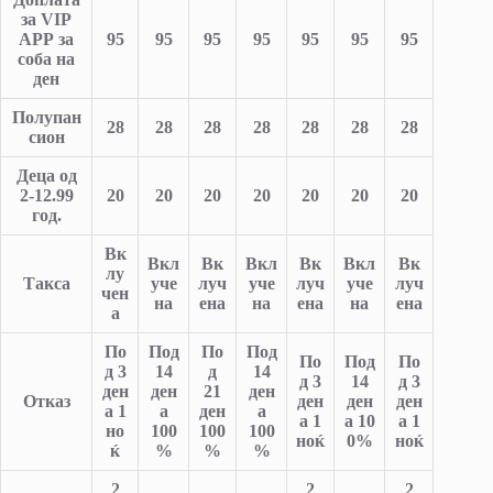
за
VIP
APP
за
95
95
95
95
95
95
95
соба на
ден
Полупан
28
28
28
28
28
28
28
сион
Деца од
2-12.99
20
20
20
20
20
20
20
год.
Вк
Вкл
Вк
Вкл
Вк
Вкл
Вк
лу
Такса
уче
луч
уче
луч
уче
луч
чен
на
ена
на
ена
на
ена
а
По
Под
По
Под
По
Под
По
д 3
14
д
14
д 3
14
д 3
ден
ден
21
ден
Отказ
ден
ден
ден
а 1
а
ден
а
а 1
а
10
а 1
но
100
100
100
ноќ
0%
ноќ
ќ
%
%
%
2
2
2