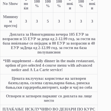
100
100
100
100
No Show
но
ноќ
ноќ
%
%
%
%
ќи
и
и
Миниму
м
3
3
5
3
3
3
3
престој
Доплата за Новогодишна вечера 10
5
ЕУР за
возрасни и 5
5
ЕУР за деца од 2-12.99 год.
за гости на
база ноќевање со појадок и 80 ЕУР за возрасни и 40
ЕУР за
Деца од 2-12.99 год. за гости на база
полупансион
*HB supplement – daily dinner in the main restaurant,
option of pre-selected 4-course menu with advanced
notice and А La Carte service!
Цената вклучува: користење на затворен
базен,сауна, солена сауна,парна бања, римска
бања,ски гардероба,интернет, кафе и чај во соба
Отворен и затворен паркинг со доплата на лице
место
ПЛАЌАЊЕ ИСКЛУЧИВО ВО ДЕНАРИ ПО КУРС