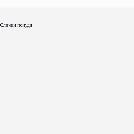
Слични понуди