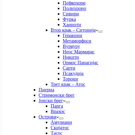
Пефкохори
Полихроно
Сивири
Фурка
Ханиоти
Втор крак – Ситонија
Геракини
Метаморфоси
Вурвуру
Неос Мармарас
Никити
Ормос Панагијас
Сарти
Псакудија
Торони
Трет крак – Атос
Пиериа
Стримонски брег
Јонски брег
Парга
Врахос
Острови
Амулиани
Скијатос
Тасос