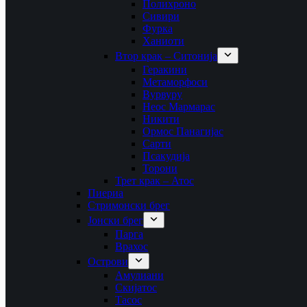
Полихроно
Сивири
Фурка
Ханиоти
Втор крак – Ситонија
Геракини
Метаморфоси
Вурвуру
Неос Мармарас
Никити
Ормос Панагијас
Сарти
Псакудија
Торони
Трет крак – Атос
Пиериа
Стримонски брег
Јонски брег
Парга
Врахос
Острови
Амулиани
Скијатос
Тасос