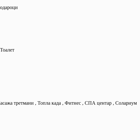
 подароци
/Тоалет
Mасажа третмани , Топла када , Фитнес , СПА центар , Солариум