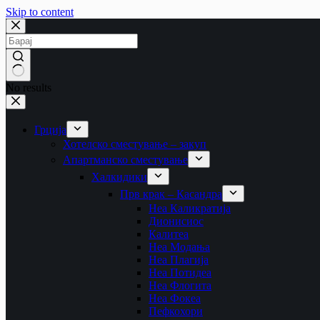
Skip to content
No results
Грција
Хотелско сместување – закуп
Апартманско сместување
Халкидики
Прв крак – Касандра
Неа Каликратија
Дионисиос
Калитеа
Неа Модања
Неа Плагија
Неа Потидеа
Неа Флогита
Неа Фокеа
Пефкохори