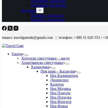
Октомври Авионски
Октомври Автобуски
Ноември
Ноември Авионски
Ноември Автобуски
емаил: travelgatemk@gmail.com | телефон: +389 31 620 353 / +3
Грција
Хотелско сместување – закуп
Апартманско сместување
Халкидики
Прв крак – Касандра
Неа Каликратија
Дионисиос
Калитеа
Неа Модања
Неа Плагија
Неа Потидеа
Неа Флогита
Неа Фокеа