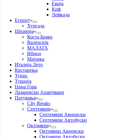
Евија
Крф
Лефкада
Египет
Хургада
Шпанија
Коста Брава
Валенсија
МАЛАГА
Ибица
Мајорка
Италија Лето
Крстарења
Тунис
Турција
Црна Гора
Лазаревски Апартмани
Патувања
City Breaks
Септември
Септември Авионски
Септември Автобуски
Октомври
Октомври Авионски
Октомври Автобуски