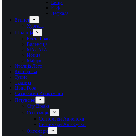
Евија
Крф
Лефкада
Египет
Хургада
Шпанија
Коста Брава
Валенсија
МАЛАГА
Ибица
Мајорка
Италија Лето
Крстарења
Тунис
Турција
Црна Гора
Лазаревски Апартмани
Патувања
City Breaks
Септември
Септември Авионски
Септември Автобуски
Октомври