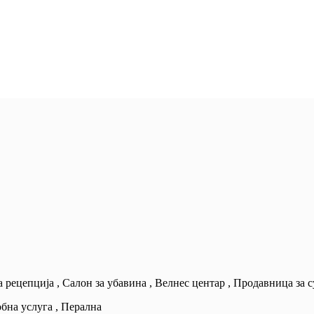
 рецепција , Салон за убавина , Велнес центар , Продавница за с
обна услуга , Перална