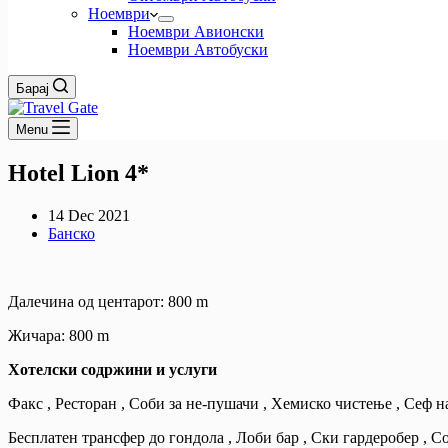
Ноември
Ноември Авионски
Ноември Автобуски
Барај
Menu
Hotel Lion 4*
14 Dec 2021
Банско
Далечина од центарот: 800 m
Жичара: 800 m
Хотелски содржини и услуги
Факс , Ресторан , Соби за не-пушачи , Хемиско чистење , Сеф на
Бесплатен трансфер до гондола , Лоби бар , Ски гардeробер , С