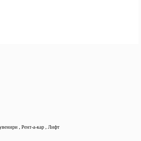
увенири , Рент-а-кар , Лифт