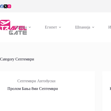
Skip
to
content
Грција
Египет
Шпанија
И
Category
Септември
Септември Автобуски
Пролом Бања 8ми Септември