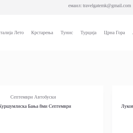
емаил: travelgatemk@gmail.com 
талија Лето
Крстарења
Тунис
Турција
Црна Гора
Септември Автобуски
Куршумлиска Бања 8ми Септември
Луков