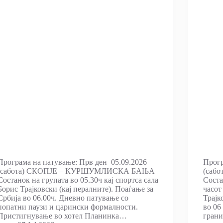
Програма на патување: Прв ден 05.09.2026
Прогр
(сабота) СКОПЈЕ – КУРШУМЛИСКА БАЊА
(саб
Состанок на групата во 05.30ч кај спортса сала
Соста
Борис Трајковски (кај пералните). Поаѓање за
часот
Србија во 06.00ч. Дневно патување со
Трајк
попатни паузи и царински формалности.
во 06
Пристигнување во хотел Планинка…
гран