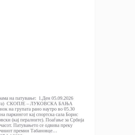
ама на патување: 1.Ден 05.09.2026
ота) СКОПЈЕ – ЛУКОВСКА БАЊА
нок на групата рано наутро во 05.30
 на паркингот кај спортска сала Борис
овски (кај пералните). Поаѓање за Србија
 часот. Патувањето се одвива преку
ичниот премин Табановце…