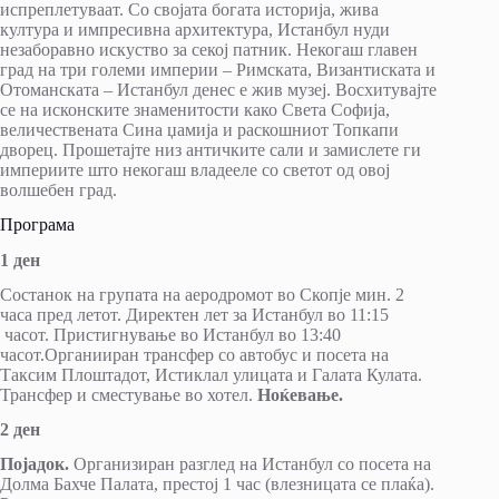
испреплетуваат. Со својата богата историја, жива
култура и импресивна архитектура, Истанбул нуди
незаборавно искуство за секој патник. Некогаш главен
град на три големи империи – Римската, Византиската и
Отоманската – Истанбул денес е жив музеј. Восхитувајте
се на исконските знаменитости како Света Софија,
величествената Сина џамија и раскошниот Топкапи
дворец. Прошетајте низ античките сали и замислете ги
империите што некогаш владееле со светот од овој
волшебен град.
Програма
1 ден
Состанок на групата на аеродромот во Скопје мин. 2
часа пред летот. Директен лет за Истанбул во 11:15
часот. Пристигнување во Истанбул во 13:40
часот.Органииран трансфер со автобус и посета на
Таксим Плоштадот, Истиклал улицата и Галата Кулата.
Трансфер и сместување во хотел.
Ноќевање.
2 ден
Појадок.
Организиран разглед на Истанбул со посета на
Долма Бахче Палата, престој 1 час (влезницата се плаќа).