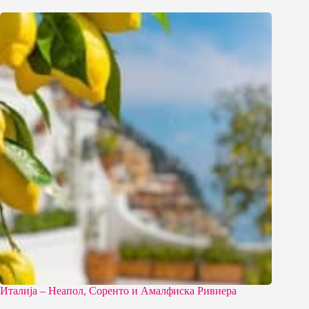
Италија – Неапол, Соренто и Амалфиска Ривиера