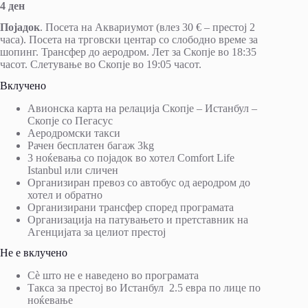
4 ден
Појадок
. Посета на Аквариумот (влез 30 € – престој 2
часа). Посета на трговски центар со слободно време за
шопинг. Трансфер до аеродром. Лет за Скопје во 18:35
часот. Слетување во Скопје во 19:05 часот.
Вклучено
Авионска карта на релација Скопје – Истанбул –
Скопје со Пегасус
Аеродромски такси
Рачен бесплатен багаж 3kg
3 ноќевања со појадок во хотел Comfort Life
Istanbul или сличен
Организиран превоз со автобус од аеродром до
хотел и обратно
Организирани трансфер според програмата
Организација на патувањето и претставник на
Агенцијата за целиот престој
Не е вклучено
Сѐ што не е наведено во програмата
Такса за престој во Истанбул 2.5 евра по лице по
ноќевање