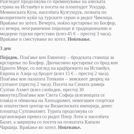
Разгледот продолжува со преминување на азиската
страна на Истанбул и посета на плоштадот Ускудар,
Моминската Кула, населбата Кузгунџук, позната по
колоритните куќи од турските серии и ридот Чамлиџа.
Враќање во хотел. Вечерта, ноќно крстарење по Босфор,
со вечера, неограничени пијалоци и традиционални и
модерни турски претстави (влез 45 € – престој 3 часа).
Враќање и сместување во хотел.
Ноќевање.
3
ден
Појадок.
Поаѓање кон Еминону – бродската станица за
крстарење по Босфор. Двочасовно крстарење со брод кон
Црното Море, со поглед на крајбрежјето на Истанбул,
Европа и Азија од бродот (влез 15 € – престој 2 часа).
Поаѓање кон палатата Топкапи – зимскиот дворец на
султанот (престој 2 часа). Посета на Сината џамија
Султан Ахмет (влез слободен, престој 30
минути).Поаѓање кон Света Софија (влезницата се
плаќа) и обиколка на Хиподромот, некогашен спортски
и општествен центар на Византиската империја, денес
плоштад Султанахмет. Турата продолжува со
организиран превоз со ридот Пиер Лоти и населбата
Балат, а завршува со посета на познатата Капали
Чаршија. Враќање во хотел.
Ноќевање.