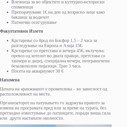
Влезница за во објектите и културно-историски
споменици
Препорачуваме 1€ на ден од возрасно лице како
бакшиш за водичот
Патничко осигурување
Факултативни Излети
Крстарење со брод по Босфор 1,5 – 2 часа за
разгледување на Европа и Азија 15€.
Крстарење со претстава и вечера 45€, вклучува:
превоз од хотелот во двата правци, претстава со
танчери и диџеј, специјална вечера, неограничени
безалкохолни пијалоци. Трае 3 часа.
Посета на аквариумот 30 €
Напомена
Цената на аранжманот е променлива – во зависност од
расположливост на места.
Организаторот на патувањето го задржува правото за
измена на програмата пред или за време на турата, без
претходно известување до патниците, поради виша сила
или други настанати околности.