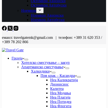
Октомври Авионски
Октомври Автобуски
Ноември
Ноември Авионски
Ноември Автобуски
емаил: travelgatemk@gmail.com | телефон: +389 31 620 353 /
+389 78 202 866
Грција
Хотелско сместување – закуп
Апартманско сместување
Халкидики
Прв крак – Касандра
Неа Каликратија
Дионисиос
Калитеа
Неа Модања
Неа Плагија
Неа Потидеа
Неа Флогита