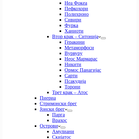
Неа Фокеа
Пефкохори
Полихроно
Сивири
Фурка
Ханиоти
Втор крак – Ситонија
Геракини
Метаморфоси
Вурвуру
Неос Мармарас
Никити
Ормос Панагијас
Сарти
Псакудија
Торони
Трет крак – Атос
Пиериа
Стримонски брег
Јонски брег
Парга
Врахос
Острови
Амулиани
Скијатос