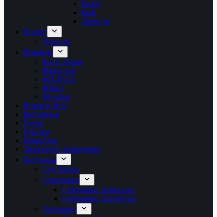
Евија
Крф
Лефкада
Египет
Хургада
Шпанија
Коста Брава
Валенсија
МАЛАГА
Ибица
Мајорка
Италија Лето
Крстарења
Тунис
Турција
Црна Гора
Лазаревски Апартмани
Патувања
City Breaks
Септември
Септември Авионски
Септември Автобуски
Октомври