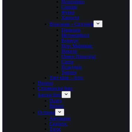
Полихроно
Сивири
Фурка
Ханиоти
Втор крак – Ситонија
Геракини
Метаморфоси
Вурвуру
Неос Мармарас
Никити
Ормос Панагијас
Сарти
Псакудија
Торони
Трет крак – Атос
Пиериа
Стримонски брег
Јонски брег
Парга
Врахос
Острови
Амулиани
Скијатос
Тасос