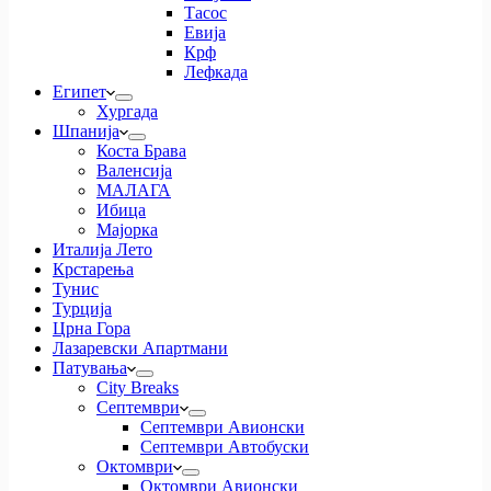
Тасос
Евија
Крф
Лефкада
Египет
Хургада
Шпанија
Коста Брава
Валенсија
МАЛАГА
Ибица
Мајорка
Италија Лето
Крстарења
Тунис
Турција
Црна Гора
Лазаревски Апартмани
Патувања
City Breaks
Септември
Септември Авионски
Септември Автобуски
Октомври
Октомври Авионски