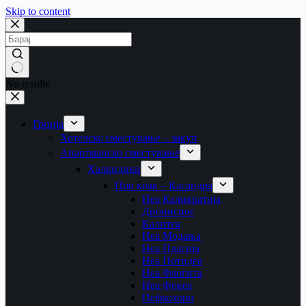
Skip to content
No results
Грција
Хотелско сместување – закуп
Апартманско сместување
Халкидики
Прв крак – Касандра
Неа Каликратија
Дионисиос
Калитеа
Неа Модања
Неа Плагија
Неа Потидеа
Неа Флогита
Неа Фокеа
Пефкохори