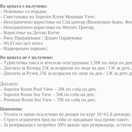
Во цената е вклучено:
– Ноќевање со појадок;
– Сместување во Superior Room Mountain View;
– Неограничено користење на Спа центар (Внатрешен базен, Фи
– Неограничено користење на Фитнес Центар;
– Користење на Детско Катче
– Рано Пријавување / Доцно Одјавување
– Wi-Fi низ цел хотел
– Надворешен паркинг;
Во цената не е вклучено:
– Tуристичка такса и хотелско осигурување 1,50€ по лице на ден
– Доплата за Вечера 25€ за возрасни по лице на ден / 13€ за дете
– Доплата за Ручек 25€ за возрасни по лице на ден / 13€ за дете 
Доплати:
– Superior Room Pool View – 20€ по соба на дeн;
– Superior Room Sea View – 50€ по соба на ден;
– Premium Room Sea View – 70€ по соба на ден;
Напомена:
– Уплата се врши исклучиво во денари по курс 1€=61,8 денаери;
– Строго ограничен број на соби се продаваат под промо пакет;
– За резервација е потребно 50% аванас при резервација, остаток