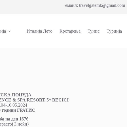
емаил: travelgatemk@gmail.com 
ија
Италија Лето
Крстарења
Тунис
Турција
и
НСКА ПОНУДА
CE & SPA RESORT 5* BECICI
.04-10.05.2024
,99 години ГРАТИС
ба на ден 167
€
рестој 3 ноќи)