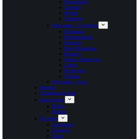
Полихроно
Сивири
Фурка
Ханиоти
Втор крак – Ситонија
Геракини
Метаморфоси
Вурвуру
Неос Мармарас
Никити
Ормос Панагијас
Сарти
Псакудија
Торони
Трет крак – Атос
Пиериа
Стримонски брег
Јонски брег
Парга
Врахос
Острови
Амулиани
Скијатос
Тасос