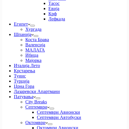
Тасос
Евија
Крф
Лефкада
Египет
Хургада
Шпанија
Коста Брава
Валенсија
МАЛАГА
Ибица
Мајорка
Италија Лето
Крстарења
Тунис
Турција
Црна Гора
Лазаревски Апартмани
Патувања
City Breaks
Септември
Септември Авионски
Септември Автобуски
Октомври
Октомври Авионски