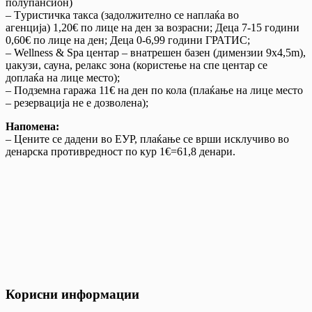
полупансион)
– Tуристичка такса (задолжително се наплаќа во
агенција) 1,20€ по лице на ден за возрасни; Деца 7-15 години
0,60€ по лице на ден; Деца 0-6,99 години ГРАТИС;
– Wellness & Spa центар – внатрешен базен (димензии 9х4,5m),
џакузи, сауна, релакс зона (користење на спе центар се
доплаќа на лице место);
– Подземна гаража 11€ на ден по кола (плаќање на лице место
– резервација не е дозволена);
Напомена:
– Цените се дадени во ЕУР, плаќање се врши исклучиво во
денарска противредност по кур 1€=61,8 денари.
Корисни информации