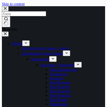
Skip to content
No results
Грција
Хотелско сместување – закуп
Апартманско сместување
Халкидики
Прв крак – Касандра
Неа Каликратија
Дионисиос
Калитеа
Неа Модања
Неа Плагија
Неа Потидеа
Неа Флогита
Неа Фокеа
Пефкохори