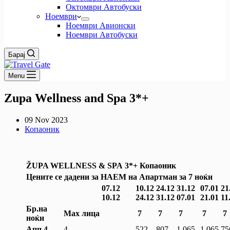
Октомври Автобуски
Ноември
Ноември Авионски
Ноември Автобуски
Барај
Menu
Zupa Wellness and Spa 3*+
09 Nov 2023
Копаоник
ŽUPA WELLNESS & SPA
3*+
Копаоник
Цените се дадени за НАЕМ на Апартман за 7 ноќи
07.12
10.12
24.12
31.12
07.01
21
10.12
24.12
31.12
07.01
21.01
11
Бр.на
Мах лица
7
7
7
7
7
ноќи
A
пп
4
4
522
807
1.065
1.065
75