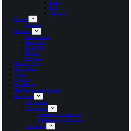
Евија
Крф
Лефкада
Египет
Хургада
Шпанија
Коста Брава
Валенсија
МАЛАГА
Ибица
Мајорка
Италија Лето
Крстарења
Тунис
Турција
Црна Гора
Лазаревски Апартмани
Патувања
City Breaks
Септември
Септември Авионски
Септември Автобуски
Октомври