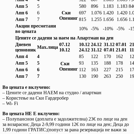
A
пп
5
5
580
896
1.183
1.183
84
A
пп
6
6
Ски
697
1.076
1.420
1.420
1.
Опенинг
A
пп
7
7
815
1.255
1.656
1.656
1.
Акции пресметани
10%
-5%
-10%
-5%
-1
во цената
Цените се дадени за наем на Апартман на ден
Дневен
07.12
10.12
24.12
31.12
07.01
21
Max
.
лица
ценовник
10.12
24.12
31.12
07.01
21.01
11
A
пп
4
4
85
122
170
162
1
A
пп
5
5
93
135
188
178
1
Ски
Опенинг
A
пп
6
6
112
163
227
215
1
A
пп
7
7
130
190
263
250
1
Во цената е вклучено:
– Цените се дадени НАЕМ на студио / апартман
– Користење на Ски Гардеробер
– Wi- Fi
Во цената НЕ Е вклучено:
– Полупансион (доплата е задолжителна) 23€ по лице на ден
за возарасни; Деца 2-9,99 години 12€ по лице на ден; Деца до
1,99 години ГРАТИС;(попуст за рана резервација не важи за