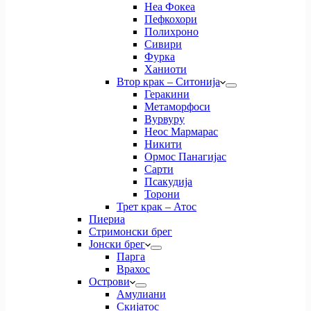
Неа Фокеа
Пефкохори
Полихроно
Сивири
Фурка
Ханиоти
Втор крак – Ситонија
Геракини
Метаморфоси
Вурвуру
Неос Мармарас
Никити
Ормос Панагијас
Сарти
Псакудија
Торони
Трет крак – Атос
Пиериа
Стримонски брег
Јонски брег
Парга
Врахос
Острови
Амулиани
Скијатос