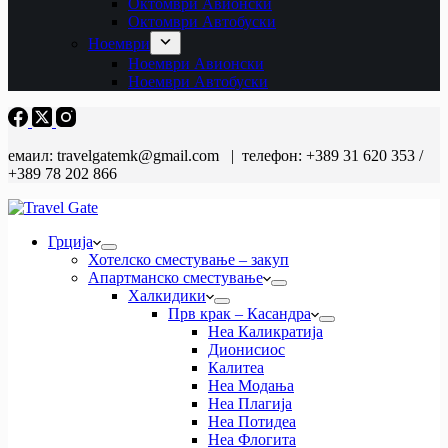
Октомври Авионски
Октомври Автобуски
Ноември
Ноември Авионски
Ноември Автобуски
емаил: travelgatemk@gmail.com | телефон: +389 31 620 353 /
+389 78 202 866
Грција
Хотелско сместување – закуп
Апартманско сместување
Халкидики
Прв крак – Касандра
Неа Каликратија
Дионисиос
Калитеа
Неа Модања
Неа Плагија
Неа Потидеа
Неа Флогита