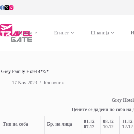
Skip
to
content
Грција
Египет
Шпанија
И
Grey Family Hotel 4*/5*
17 Nov 2023
Копаоник
Grey Hotel
Цените се дадени по соба на
01.12
08.12
11.12
Тип на соба
Бр
.
на лица
07.12
10.12
12.12