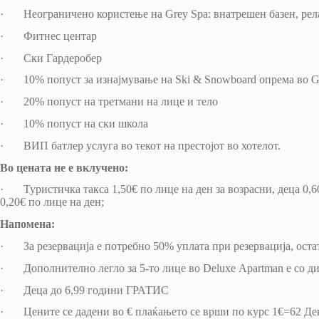
· Неограничено користење на Grey Spa: внатрешен базен, релак
· Фитнес центар
· Ски Гардеробер
· 10% попуст за изнајмување на Ski & Snowboard опрема во Gr
· 20% попуст на третмани на лице и тело
· 10% попуст на ски школа
· ВИП батлер услуга во текот на престојот во хотелот.
Во цената не е вклучено:
· Туристичка такса 1,50€ по лице на ден за возрасни, деца 0,60
0,20€ по лице на ден;
Напомена:
· За резервација е потребно 50% уплата при резервација, остат
· Дополнително легло за 5-то лице во Deluxe Apartman е со д
· Деца до 6,99 години ГРАТИС
· Цените се дадени во € плаќањето се врши по курс 1€=62 Де