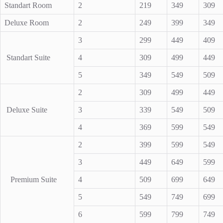
Standart Room
2
219
349
309
Deluxe Room
2
249
399
349
3
299
449
409
Standart Suite
4
309
499
449
5
349
549
509
2
309
499
449
Deluxe Suite
3
339
549
509
4
369
599
549
2
399
599
549
3
449
649
599
Premium Suite
4
509
699
649
5
549
749
699
6
599
799
749