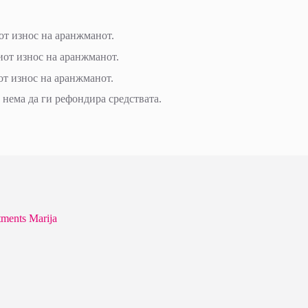
т износ на аранжманот.
от износ на аранжманот.
т износ на аранжманот.
нема да ги рефондира средствата.
ments Marija