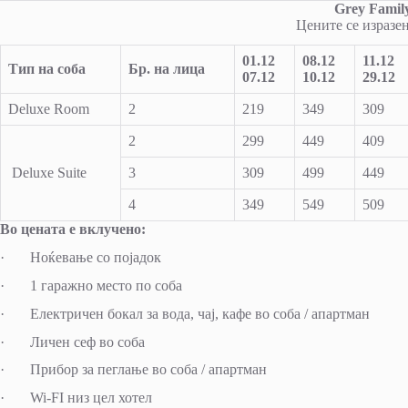
Grey
Famil
Цените се изразен
01.12
08.12
11.12
Тип на соба
Бр
.
на лица
07.12
10.12
29.12
Deluxe Room
2
219
349
309
2
299
449
409
Deluxe Suite
3
309
499
449
4
349
549
509
Во цената е вклучено:
· Ноќевање со појадок
· 1 гаражно место по соба
· Електричен бокал за вода, чај, кафе во соба / апартман
· Личен сеф во соба
· Прибор за пеглање во соба / апартман
· Wi-FI низ цел хотел