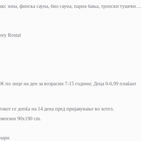
с зона, финска сауна, био сауна, парна бања, тропски тушеви…
ey Rental
€ по лице на ден за возрасни 7-15 години; Деца 0-6,99 плаќаат
окот се допќа на 14 дена пред пријавување во хотел.
имензии 90х190 cm.
нари