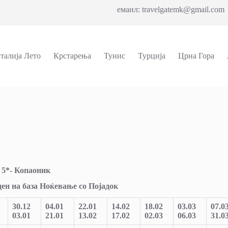
емаил: travelgatemk@gmail.com 
талија Лето
Крстарења
Тунис
Турција
Црна Гора
 5*-
Копаоник
 ден на база Ноќевање со Појадок
30.12
04.01
22.01
14.02
18.02
03.03
07.0
03.01
21.01
13.02
17.02
02.03
06.03
31.0