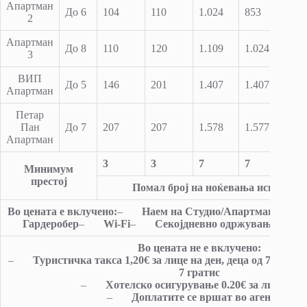
Апартман
До 6
104
110
1.024
853
767
2
Апартман
До 8
110
120
1.109
1.024
836
3
ВИП
До 5
146
201
1.407
1.407
1.27
Апартман
Петар
Пан
До 7
207
207
1.578
1.577
1.44
Апартман
3
3
7
7
7
Минимум
престој
Помал број на ноќевања исклучив
Во цената е вклучено:
–
Наем на Студио/Апартман
–
К
Гардеробер
–
Wi-Fi
–
Секојдневно одржување
–
Р
Во цената не е вклучено:
–
Туристичка такса 1,20€ за лице на ден, деца од 7 до 15 го
7 гратис
–
Хотелско осигурување 0.20€ за лице на 
–
Доплатите се вршат во агенција