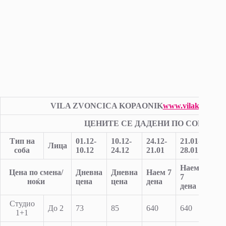
VILA ZVONCICA KOPAONIK
www.vilakopaoni
ЦЕНИТЕ СЕ ДАДЕНИ ПО СОБА
Тип на
0
1
.12-
1
0
.12-
2
4.
12-
2
1
.01-
28.0
Лица
соба
1
0
.12
2
4
.12
2
1
.01
28.01
03.0
Наем
Нае
Цена по смена/
Дневна
Дневна
Наем
7
7
7
ноќи
цена
цена
дена
дена
дена
Студио
До 2
73
85
640
640
555
1+1