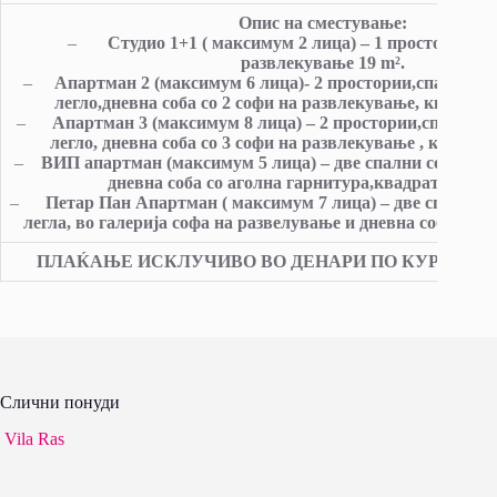
Опис на сместување:
–
Студио 1+1 ( максимум 2 лица) – 1 просторија со
развлекување 19 m².
–
Апартман 2 (максимум 6 лица)- 2 простории,спална со
легло,дневна соба со 2 софи на развлекување, квадрату
–
Апартман 3 (максимум 8 лица) – 2 простории,спална с
легло, дневна соба со 3 софи на развлекување , квадрат
–
ВИП апартман (максимум 5 лица) – две спални соби со ф
дневна соба со аголна гарнитура,квадратура 40-
–
Петар Пан Апартман ( максимум 7 лица) – две спални с
легла, во галерија софа на развелување и дневна соба со а
ПЛАЌАЊЕ ИСКЛУЧИВО ВО ДЕНАРИ ПО КУРС 1 ЕУР
Слични понуди
Vila Ras