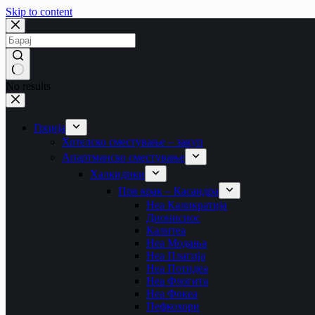
Skip to content
No results
Грција
Хотелско сместување – закуп
Апартманско сместување
Халкидики
Прв крак – Касандра
Неа Каликратија
Дионисиос
Калитеа
Неа Модања
Неа Плагија
Неа Потидеа
Неа Флогита
Неа Фокеа
Пефкохори