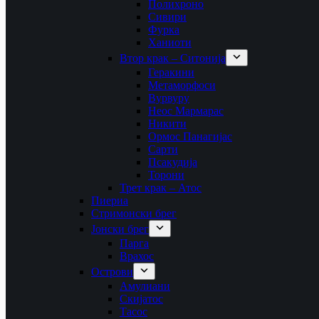
Полихроно
Сивири
Фурка
Ханиоти
Втор крак – Ситонија
Геракини
Метаморфоси
Вурвуру
Неос Мармарас
Никити
Ормос Панагијас
Сарти
Псакудија
Торони
Трет крак – Атос
Пиериа
Стримонски брег
Јонски брег
Парга
Врахос
Острови
Амулиани
Скијатос
Тасос