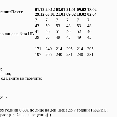
01.12
29.12
03.01
21.01
09.02
18.02
енинг
Пакет
29.12
03.01
21.01
09.02
18.02
02.04
7
7
7
7
7
7
43
59
53
48
53
48
41
56
51
46
52
46
по лице на база НВ
39
53
49
43
49
43
171
240
214
205
214
205
197
265
240
231
240
231
;
нсион;
 од цените во табелите;
уст:
4,99 години 0,60€ по лице на ден; Деца до 7 години ГРАРИС;
зраст (плаќање на рецепција)