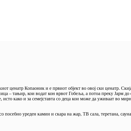
киот ценатр Копаоник и е првиот објект во овој ски ценатр. Скиј
ица – тањир, кои водат кон врвот Гобеља, а потоа преку Јарм д
те, исто како и за семејставта со деца кои може да уживаат во ми
 посебно уреден камин и скара на жар, ТВ сала, теретана, сауна,