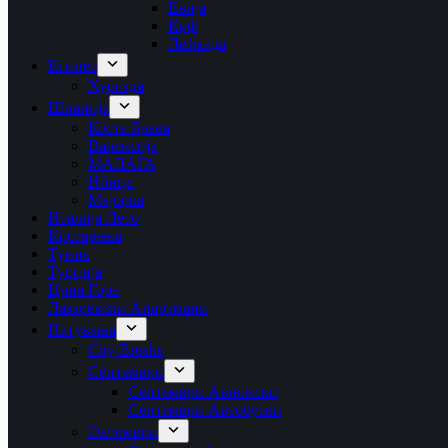
Евија
Крф
Лефкада
Египет
Хургада
Шпанија
Коста Брава
Валенсија
МАЛАГА
Ибица
Мајорка
Италија Лето
Крстарења
Тунис
Турција
Црна Гора
Лазаревски Апартмани
Патувања
City Breaks
Септември
Септември Авионски
Септември Автобуски
Октомври