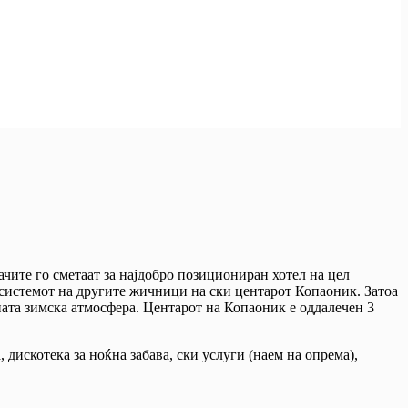
ачите го сметаат за најдобро позициониран хотел на цел
о системот на другите жичници на ски центарот Копаоник. Затоа
рната зимска атмосфера. Центарот на Копаоник е оддалечен 3
 дискотека за ноќна забава, ски услуги (наем на опрема),