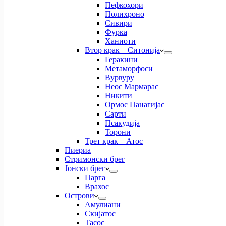
Пефкохори
Полихроно
Сивири
Фурка
Ханиоти
Втор крак – Ситонија
Геракини
Метаморфоси
Вурвуру
Неос Мармарас
Никити
Ормос Панагијас
Сарти
Псакудија
Торони
Трет крак – Атос
Пиериа
Стримонски брег
Јонски брег
Парга
Врахос
Острови
Амулиани
Скијатос
Тасос