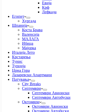
Евија
Крф
Лефкада
Египет
Хургада
Шпанија
Коста Брава
Валенсија
МАЛАГА
Ибица
Мајорка
Италија Лето
Крстарења
Тунис
Турција
Црна Гора
Лазаревски Апартмани
Патувања
City Breaks
Септември
Септември Авионски
Септември Автобуски
Октомври
Октомври Авионски
Октомври Автобуски