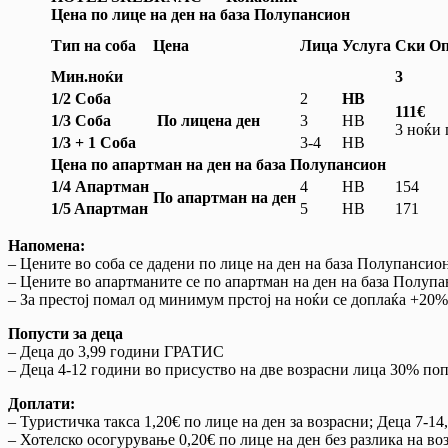
Цена по лице на ден на база Полупансион
Тип на соба
Цена
Лица
Услуга
Ски Оп
Мин.ноќи
3
1/2
Соба
2
НВ
111€
1/3
Соба
По лице
на ден
3
НВ
3 ноќи 
1/3 + 1
Соба
3-4
НВ
Цена по апартман на ден на база Полупансион
1/4
Апартман
4
НВ
154
По апартман на ден
1/5 A
партман
5
НВ
171
Напомена:
– Цените во соба се дадени по лице на ден на база Полупансион
– Цените во апартманите се по апартман на ден на база Полупа
– За престој помал од минимум прстој на ноќи се доплаќа +20%
Попусти за деца
– Деца до 3,99 години ГРАТИС
– Деца 4-12 години во присуство на две возрасни лица 30% поп
Доплати
:
– Туристичка такса 1,20€ по лице на ден за возрасни; Деца 7-1
– Хотелско осогурување 0,20€ по лице на ден без разлика на во