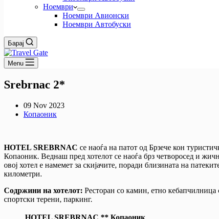
Ноември
Ноември Авионски
Ноември Автобуски
Барај
Menu
Srebrnac 2*
09 Nov 2023
Копаоник
HOTEL SREBRNAC
се наоѓа на патот од Брзече кон туристич
Копаоник. Веднаш пред хотелот се наоѓа брз четворосед и жичн
овој хотел е намемет за скијачите, поради близината на патеки
километри.
Содржини на хотелот:
Ресторан со камин, етно кебапчилница со
спортски терени, паркинг.
HOTEL SREBRNAC ** Копаоник