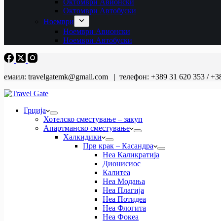
Октомври Авионски
Октомври Автобуски
Ноември
Ноември Авионски
Ноември Автобуски
емаил: travelgatemk@gmail.com | телефон: +389 31 620 353 / +3
Грција
Хотелско сместување – закуп
Апартманско сместување
Халкидики
Прв крак – Касандра
Неа Каликратија
Дионисиос
Калитеа
Неа Модања
Неа Плагија
Неа Потидеа
Неа Флогита
Неа Фокеа