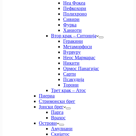
Неа Фокеа
Пефкохори
Полихроно
Сивири
Фурка
Ханиоти
Втор крак – Ситонија
Геракини
Метаморфоси
Вурвуру
Неос Мармарас
Никити
Ормос Панагијас
Сарти
Псакудија
Торони
Трет крак – Атос
Пиериа
Стримонски брег
Јонски брег
Парга
Врахос
Острови
Амулиани
Скијатос