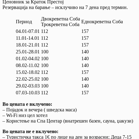
Ценовник за Краток Престој
Резервација на барање – исклучиво на 7 дена пред термин.
Двокреветна Соба
Период
Еднокреветна Соба
Трокреветна Соба
04.01-07.01
112
157
11.01-14.01
112
157
18.01-21.01
112
157
25.01-28.01
100
140
01.02-04.02
100
140
08.02-11.02
100
140
15.02-18.02
112
157
22.02-25.02
100
140
29.02-03.03
100
140
07.03-10.03
112
157
Во цената е вклучено:
– Појадок и вечера ( шведска маса)
– Wi-Fi низ цел хотел
– Користење на Спа Центар (внатрешен базен, сауна, џакузи)
Во цената не е вклучено:
– Туристичка такса 1€ по лице на ден за возрасни; Деца 7-15