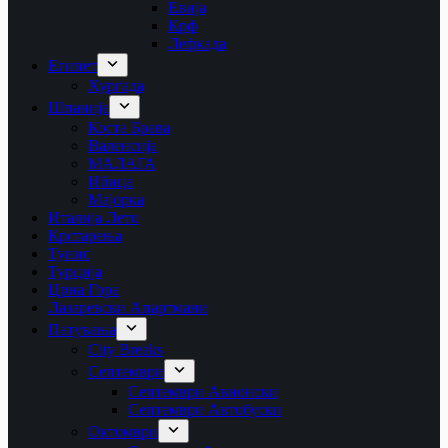
Евија
Крф
Лефкада
Египет
Хургада
Шпанија
Коста Брава
Валенсија
МАЛАГА
Ибица
Мајорка
Италија Лето
Крстарења
Тунис
Турција
Црна Гора
Лазаревски Апартмани
Патувања
City Breaks
Септември
Септември Авионски
Септември Автобуски
Октомври