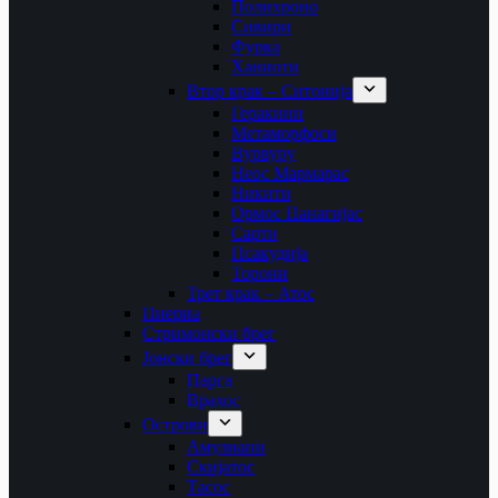
Полихроно
Сивири
Фурка
Ханиоти
Втор крак – Ситонија
Геракини
Метаморфоси
Вурвуру
Неос Мармарас
Никити
Ормос Панагијас
Сарти
Псакудија
Торони
Трет крак – Атос
Пиериа
Стримонски брег
Јонски брег
Парга
Врахос
Острови
Амулиани
Скијатос
Тасос