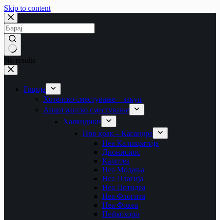
Skip to content
No results
Грција
Хотелско сместување – закуп
Апартманско сместување
Халкидики
Прв крак – Касандра
Неа Каликратија
Дионисиос
Калитеа
Неа Модања
Неа Плагија
Неа Потидеа
Неа Флогита
Неа Фокеа
Пефкохори