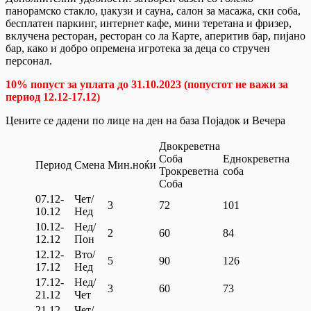
панорамско стакло, џакузи и сауна, салон за масажа, ски соба,
бесплатен паркинг, интернет кафе, мини теретана и фризер,
вклучена ресторан, ресторан со ла Карте, аперитив бар, пијано
бар, како и добро опремена игротека за деца со стручен
персонал.
10% попуст за уплата до 31.10.2023 (попустот не важи за
период 12.12-17.12)
Цените се дадени по лице на ден на база Појадок и Вечера
Двокреветна
Соба
Еднокреветна
Период
Смена
Мин.ноќи
Трокреветна
соба
Соба
07.12-
Чет/
3
72
101
10.12
Нед
10.12-
Нед/
2
60
84
12.12
Пон
12.12-
Вто/
5
90
126
17.12
Нед
17.12-
Нед/
3
60
73
21.12
Чет
21.12-
Чет/