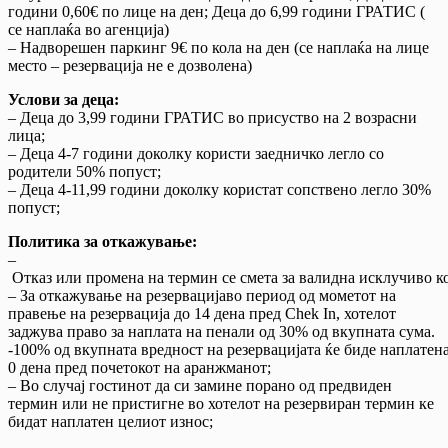
години 0,60€ по лице на ден; Деца до 6,99 години ГРАТИС (
се наплаќа во агенција)
– Надворешен паркинг 9€ по кола на ден (се наплаќа на лице
место – резервација не е дозволена)
Услови за деца:
– Деца до 3,99 години ГРАТИС во присуство на 2 возрасни
лица;
– Деца 4-7 години доколку користи заедничко легло со
родители 50% попуст;
– Деца 4-11,99 години доколку користат сопствено легло 30%
попуст;
Политика за откажување:
–
Отказ или промена на термин се смета за валидна исклучиво ко
– За откажување на резервацијаво период од мометот на
правење на резервација до 14 дена пред Chek In, хотелот
заджува право за наплата на пенали од 30% од вкупната сума.
-100% од вкупната вредност на резервацијата ќе биде наплатена
0 дена пред почетокот на аранжманот;
– Во случај гостинот да си замине порано од предвиден
термин или не пристигне во хотелот на резервиран термин ке
бидат наплатен целиот износ;