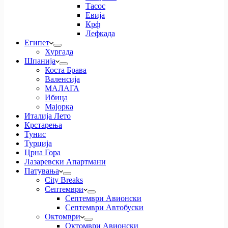
Тасос
Евија
Крф
Лефкада
Египет
Хургада
Шпанија
Коста Брава
Валенсија
МАЛАГА
Ибица
Мајорка
Италија Лето
Крстарења
Тунис
Турција
Црна Гора
Лазаревски Апартмани
Патувања
City Breaks
Септември
Септември Авионски
Септември Автобуски
Октомври
Октомври Авионски