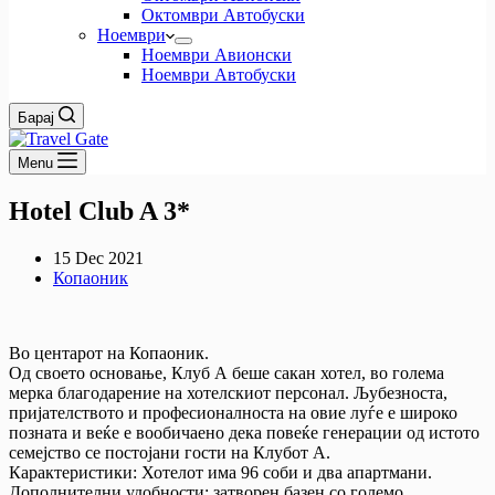
Октомври Автобуски
Ноември
Ноември Авионски
Ноември Автобуски
Барај
Menu
Hotel Club A 3*
15 Dec 2021
Копаоник
Во центарот на Копаоник.
Од своето основање, Клуб А беше сакан хотел, во голема
мерка благодарение на хотелскиот персонал. Љубезноста,
пријателството и професионалноста на овие луѓе е широко
позната и веќе е вообичаено дека повеќе генерации од истото
семејство се постојани гости на Клубот А.
Карактеристики: Хотелот има 96 соби и два апартмани.
Дополнителни удобности: затворен базен со големо