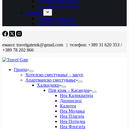
Октомври Авионски
Октомври Автобуски
Ноември
Ноември Авионски
Ноември Автобуски
емаил: travelgatemk@gmail.com | телефон: +389 31 620 353 /
+389 78 202 866
Грција
Хотелско сместување – закуп
Апартманско сместување
Халкидики
Прв крак – Касандра
Неа Каликратија
Дионисиос
Калитеа
Неа Модања
Неа Плагија
Неа Потидеа
Неа Флогита