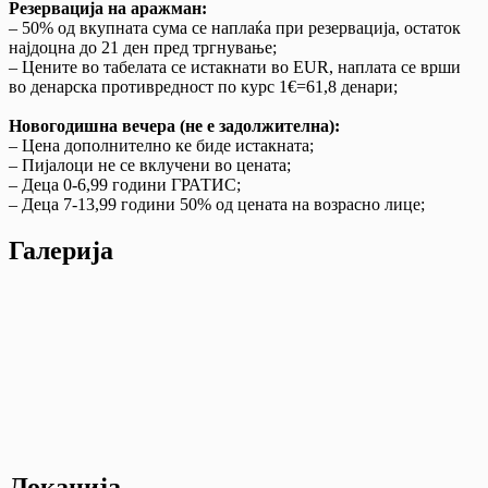
Резервација на аражман:
– 50% од вкупната сума се наплаќа при резервација, остаток
најдоцна до 21 ден пред тргнување;
– Цените во табелата се истакнати во EUR, наплата се врши
во денарска противредност по курс 1€=61,8 денари;
Новогодишна вечера
(
не е задолжителна):
– Цена дополнително ке биде истакната;
– Пијалоци не се вклучени во цената;
– Деца 0-6,99 години ГРАТИС;
– Деца 7-13,99 години 50% од цената на возрасно лице;
Галерија
Локација