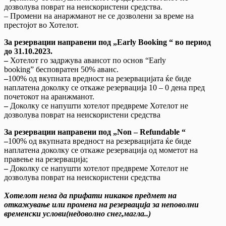
дозволува поврат на неискористени средства.
– Промени на анаржманот не се дозволени за време на
престојот во Хотелот.
За резервации направени под
„
Е
arly
B
ooking “
во период
до
31.10.202
3
.
–
Хотелот го задржува авансот по основ “Early
booking” бесповратен 50% аванс.
–
100% од вкупната вредност на резервацијата ќе биде
наплатена доколку се откаже резервација 10 – 0 дена пред
почетокот на аранжманот.
–
Доколку се напушти хотелот предвреме Хотелот не
дозволува поврат на неискористени средства
За резервации направени под
„
Non – Refundable
“
–
100% од вкупната вредност на резервацијата ќе биде
наплатена доколку се откаже резервација од мометот на
правење на резервација;
–
Доколку се напушти хотелот предвреме Хотелот не
дозволува поврат на неискористени средства
Хотелот нема да прифати никаков предмет на
откажување или промена на резервација за неповолни
временски услови(недоволно снег,магла..)