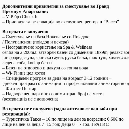
Дополнителни привилегии за сместување во Гранд
Премиум Апартмани:
–
VIP брз Check In
– Приорите за резервација во екслузивен ресторан “Bacco”
Во цената
е
вклучено:
–
Сместување на база Ноќевање со Појадок
/ Полупансион (појадок и вечера)
– Неограничено користење на Spa & Wellness
centra на 2.200m2: затворен базен со димензии 18x9m, релакс зо
инфраред сауна, финска сауна, руска бања, шок туш, хамам,сол
ледена соба, kneipp базен
– Базен на отворено и џакузи со топла вода
– Wi- Fi низ цел хотел
– Специјален програм за деца на возраст 3-12 години –
дневен програм со анимации и професионални аниматори во д
– Фитнес Центар
– Надворешен паркинг со лимитиран број на места
(резервација не е дозволена)
Во цената не е вклучено (задолжително се наплаќа при
резервација):
– Туристичка Такса – 1€ по лице на ден за возрасни; 0,60€ по
лице на ден за деца 7 -15 год; Деца 0 – 7 год. ГРАТИС