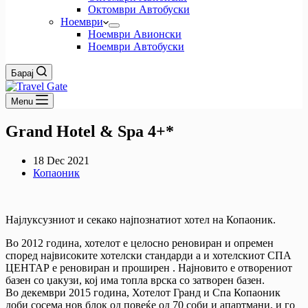
Октомври Автобуски
Ноември
Ноември Авионски
Ноември Автобуски
Барај
Menu
Grand Hotel & Spa 4+*
18 Dec 2021
Копаоник
Најлуксузниот и секако најпознатиот хотел на Копаоник.
Во 2012 година, хотелот е целосно реновиран и опремен
според највисоките хотелски стандарди а и хотелскиот СПА
ЦЕНТАР е реновиран и проширен . Најновито е отворениот
базен со џакузи, кој има топла врска со затворен базен.
Во декември 2015 година, Хотелот Гранд и Спа Копаоник
доби сосема нов блок од повеќе од 70 соби и апартмани, и го