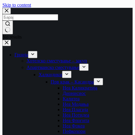
Skip to content
No results
Грција
Хотелско сместување – закуп
Апартманско сместување
Халкидики
Прв крак – Касандра
Неа Каликратија
Дионисиос
Калитеа
Неа Модања
Неа Плагија
Неа Потидеа
Неа Флогита
Неа Фокеа
Пефкохори