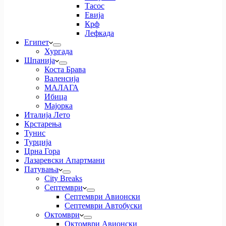
Тасос
Евија
Крф
Лефкада
Египет
Хургада
Шпанија
Коста Брава
Валенсија
МАЛАГА
Ибица
Мајорка
Италија Лето
Крстарења
Тунис
Турција
Црна Гора
Лазаревски Апартмани
Патувања
City Breaks
Септември
Септември Авионски
Септември Автобуски
Октомври
Октомври Авионски