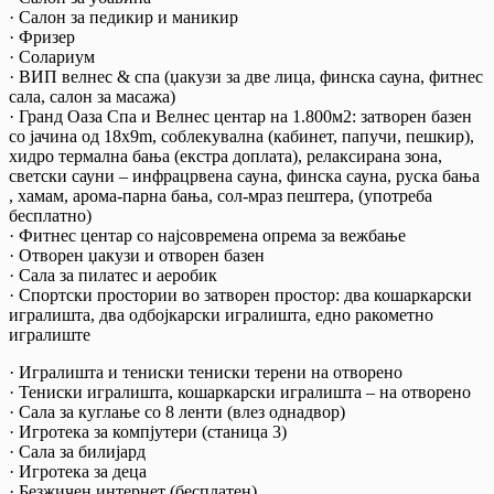
· Салон за педикир и маникир
· Фризер
· Солариум
· ВИП велнес & спа (џакузи за две лица, финска сауна, фитнес
сала, салон за масажа)
· Гранд Оаза Спа и Велнес центар на 1.800м2: затворен базен
со јачина од 18x9m, соблекувална (кабинет, папучи, пешкир),
хидро термална бања (екстра доплата), релаксирана зона,
светски сауни – инфрацрвена сауна, финска сауна, руска бања
, хамам, арома-парна бања, сол-мраз пештера, (употреба
бесплатно)
· Фитнес центар со најсовремена опрема за вежбање
· Отворен џакузи и отворен базен
· Сала за пилатес и аеробик
· Спортски простории во затворен простор: два кошаркарски
игралишта, два одбојкарски игралишта, едно ракометно
игралиште
· Игралишта и тениски тениски терени на отворено
· Тениски игралишта, кошаркарски игралишта – на отворено
· Сала за куглање со 8 ленти (влез однадвор)
· Игротека за компјутери (станица 3)
· Сала за билијард
· Игротека за деца
· Безжичен интернет (бесплатен)