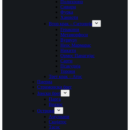
Полихроно
Сивири
Фурка
Ханиоти
Втор крак – Ситонија
Геракини
Метаморфоси
Вурвуру
Неос Мармарас
Никити
Ормос Панагијас
Сарти
Псакудија
Торони
Трет крак – Атос
Пиериа
Стримонски брег
Јонски брег
Парга
Врахос
Острови
Амулиани
Скијатос
Тасос