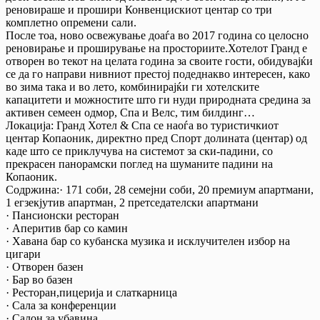
реновираше и прошири Конвенцискиот центар со три
комплетно опремени сали.
После тоа, ново освежување доаѓа во 2017 година со целосно
реновирање и проширување на просториите.Хотелот Гранд е
отворен во текот на целата година за своите гости, обидувајќи
се да го направи нивниот престој подеднакво интересен, како
во зима така и во лето, комбинирајќи ги хотелските
капацитети и можностите што ги нуди природната средина за
активен семеен одмор, Спа и Велс, тим билдинг…
Локација: Гранд Хотел & Спа се наоѓа во туристичкиот
центар Копаоник, директно пред Спорт долината (центар) од
каде што се приклучува на системот за ски-падини, со
прекрасен панорамски поглед на шуманите падини на
Копаоник.
Содржина:· 171 соби, 28 семејни соби, 20 премиум апартмани,
1 егзекјутив апартман, 2 претседателски апартмани
· Пансионски ресторан
· Аперитив бар со камин
· Хавана бар со кубанска музика и исклучителен избор на
цигари
· Отворен базен
· Бар во базен
· Ресторан,пицерија и слаткарница
· Сала за конференции
· Салон за убавина