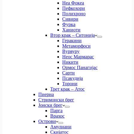
Неа Фокеа
Пефкохори
Полихроно
Сивири
Фурка
Ханиоти
Втор крак – Ситонија
Геракини
Метаморфоси
Вурвуру
Неос Мармарас
Никити
Ормос Панагијас
Сарти
Псакудија
Торони
Трет крак – Атос
Пиериа
Стримонски брег
Јонски брег
Парга
Врахос
Острови
Амулиани
Скијатос