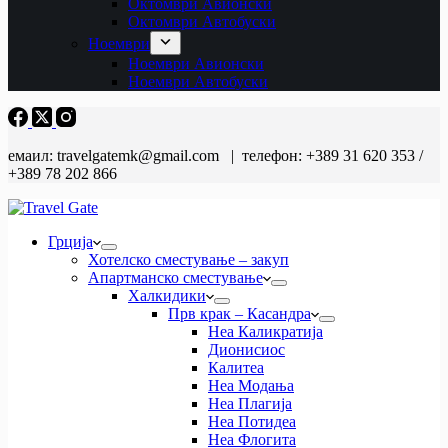
Октомври Авионски
Октомври Автобуски
Ноември
Ноември Авионски
Ноември Автобуски
емаил: travelgatemk@gmail.com | телефон: +389 31 620 353 /
+389 78 202 866
Грција
Хотелско сместување – закуп
Апартманско сместување
Халкидики
Прв крак – Касандра
Неа Каликратија
Дионисиос
Калитеа
Неа Модања
Неа Плагија
Неа Потидеа
Неа Флогита