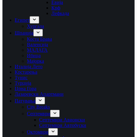
Евија
Крф
Лефкада
Египет
Хургада
Шпанија
Коста Брава
Валенсија
МАЛАГА
Ибица
Мајорка
Италија Лето
Крстарења
Тунис
Турција
Црна Гора
Лазаревски Апартмани
Патувања
City Breaks
Септември
Септември Авионски
Септември Автобуски
Октомври