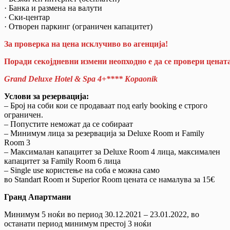
· Банка и размена на валути
· Ски-центар
· Отворен паркинг (ограничен капацитет)
За
проверка
на
цена
исклучиво
во
агенција
!
Поради секојдневни измени неопходно е да се провери цената
Grand Deluxe Hotel & Spa 4+**** Kopaonik
Услови за резервација:
– Број на соби кои се продаваат под early booking е строго
ограничен.
– Попустите неможат да се собираат
– Минимум лица за резервација за Deluxe Room и Family
Room 3
– Mаксималан капацитет за Deluxe Room 4 лица, максимален
капацитет за Family Room 6 лица
– Single use користење на соба е можна само
во Standart Room и Superior Room цената се намалува за 15€
Гранд Апартмани
Минимум 5 ноќи во период 30.12.2021 – 23.01.2022, во
останати период минимум престој 3 ноќи