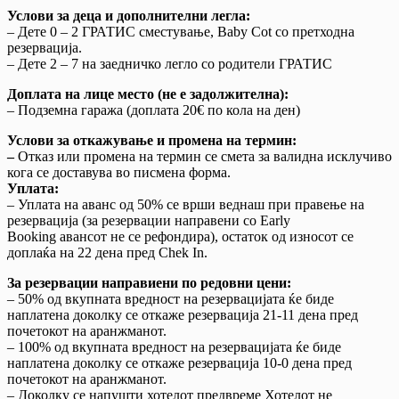
Услови за деца и дополнителни легла:
– Дете 0 – 2 ГРАТИС сместување, Baby Cot со претходна
резервација.
– Дете 2 – 7 на заедничко легло со родители ГРАТИС
Доплата на лице место (не е задолжителна):
– Подземна гаража (доплата 20€ по кола на ден)
Услови
за
откажување
и
промена
на
термин
:
–
Oтказ или промена на термин се смета за валидна исклучиво
кога се доставува во писмена форма.
Уплата:
– Уплата на аванс од 50% се врши веднаш при правење на
резервација (за резервации направени со Early
Booking авансот не се рефондира), остаток од износот се
доплаќа на 22 дена пред Chek In.
За резервации направиени по редовни цени
:
– 50% од вкупната вредност на резервацијата ќе биде
наплатена доколку се откаже резервација 21-11 дена пред
почетокот на аранжманот.
– 100% од вкупната вредност на резервацијата ќе биде
наплатена доколку се откаже резервација 10-0 дена пред
почетокот на аранжманот.
– Доколку се напушти хотелот предвреме Хотелот не