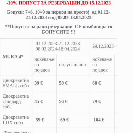
-10% ПОПУСТ ЗА РЕЗЕРВАЦИИ ДО 15.12.2023
Бонуси: 7=6, 10=9 за период на престој од 01.12-
21.12.2023 и од 08.03-18.04.2023
**Попустот за рани резервации СЕ комбинира со
БОНУСИТЕ !!!
01.12.2023-21.12.2023
29.12.2023 – 02.01.
08.03.2024-18.04.2024
MURA 4*
ноќевање
ноќевање
со
полупансион
со
полупа
појадок
појадок
Двокреветна
39 €
50 €
68 €
79 €
SMALL соба
Двокреветна
стандард
45 €
56 €
79 €
90 €
соба
Двокреветна
59 €
69 €
104 €
115 €
LUX соба
Трокреветна