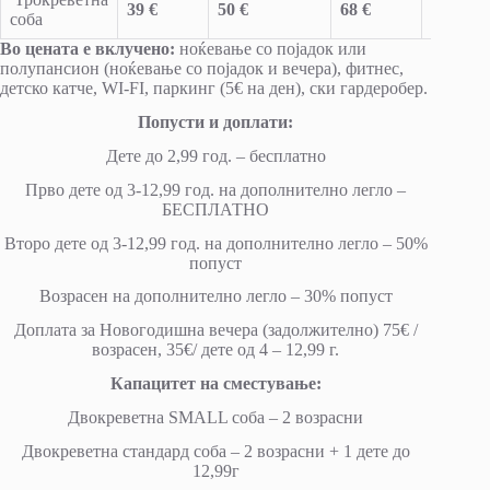
39 €
50 €
68 €
79 €
соба
Во цената е вклучено:
ноќевање со појадок или
полупансион (ноќевање со појадок и вечера), фитнес,
детско катче, WI-FI, паркинг (5€ на ден), ски гардеробер.
Попусти и доплати:
Дете до 2,99 год. – бесплатно
Прво дете од 3-12,99 год. на дополнително легло –
БЕСПЛАТНО
Второ дете од 3-12,99 год. на дополнително легло – 50%
попуст
Возрасен на дополнително легло – 30% попуст
Доплата за Новогодишна вечера (задолжително) 75€ /
возрасен, 35€/ дете од 4 – 12,99 г.
Капацитет на сместување:
Двокреветна SMALL соба – 2 возрасни
Двокреветна стандард соба – 2 возрасни + 1 дете до
12,99г