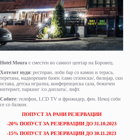
Hotel Moura
е сместен во самиот центар на Боровец.
Хотелот нуди
: ресторан, лоби бар со камин и тераса,
теретана, надворешен базен /само сезонски/, билијар, ски
остава, детска игрална, конференциска сала, бежичен
интернет, паркинг /со доплата/, лифт.
Собите
: телефон, LCD TV и фрижидер, фен. Некој соби
се со балкон.
ПОПУСТ ЗА РАНИ РЕЗЕРВАЦИИ
-20% ПОПУСТ ЗА РЕЗЕРВАЦИИ ДО 31.10.2023
-15% ПОПУСТ ЗА РЕЗЕРВАЦИИ ДО 30.11.2023