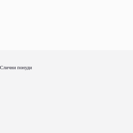
Слични понуди