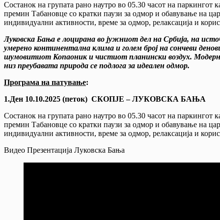
Состанок на групата рано наутро во 05.30 часот на паркингот к
премин Табановце со кратки паузи за одмор и обавување на ц
индивидуални активности, време за одмор, релаксација и кори
Луковска Бања е лоцирана во јужниот дел на Србија, на ист
умерено континентална клима и голем број на сончеви денов
шумовитиот Копаоник и чистиот планински воздух. Модерни
низ преубавата природа се подлога за идеален одмор.
Програма на патување
:
1.Ден 10.10.2025 (петок) СКОПЈЕ – ЛУКОВСКА БАЊА
Состанок на групата рано наутро во 05.30 часот на паркингот к
премин Табановце со кратки паузи за одмор и обавување на ц
индивидуални активности, време за одмор, релаксација и кори
Видео Презентација Луковска Бања