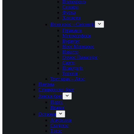
Полихроно
Сивири
Фурка
Ханиоти
Втор крак – Ситонија
Геракини
Метаморфоси
Вурвуру
Неос Мармарас
Никити
Ормос Панагијас
Сарти
Псакудија
Торони
Трет крак – Атос
Пиериа
Стримонски брег
Јонски брег
Парга
Врахос
Острови
Амулиани
Скијатос
Тасос