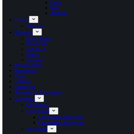
Евија
Крф
Лефкада
Египет
Хургада
Шпанија
Коста Брава
Валенсија
МАЛАГА
Ибица
Мајорка
Италија Лето
Крстарења
Тунис
Турција
Црна Гора
Лазаревски Апартмани
Патувања
City Breaks
Септември
Септември Авионски
Септември Автобуски
Октомври