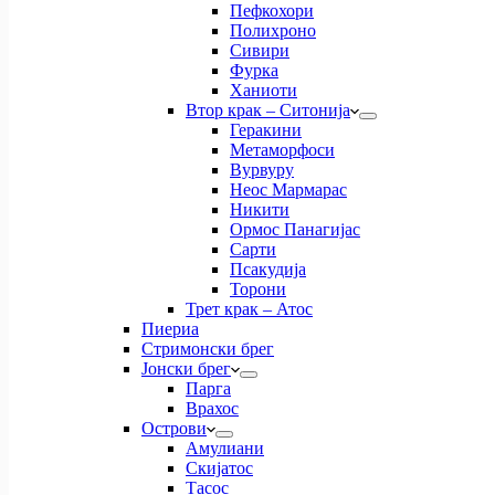
Пефкохори
Полихроно
Сивири
Фурка
Ханиоти
Втор крак – Ситонија
Геракини
Метаморфоси
Вурвуру
Неос Мармарас
Никити
Ормос Панагијас
Сарти
Псакудија
Торони
Трет крак – Атос
Пиериа
Стримонски брег
Јонски брег
Парга
Врахос
Острови
Амулиани
Скијатос
Тасос