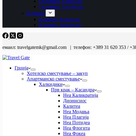
Октомври Авионски
Октомври Автобуски
Ноември
Ноември Авионски
Ноември Автобуски
емаил: travelgatemk@gmail.com | телефон: +389 31 620 353 / +3
Грција
Хотелско сместување – закуп
Апартманско сместување
Халкидики
Прв крак – Касандра
Неа Каликратија
Дионисиос
Калитеа
Неа Модања
Неа Плагија
Неа Потидеа
Неа Флогита
Неа Фокеа