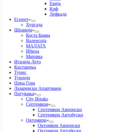
Евија
Крф
Лефкада
Египет
Хургада
Шпанија
Коста Брава
Валенсија
МАЛАГА
Ибица
Мајорка
Италија Лето
Крстарења
Тунис
Турција
Црна Гора
Лазаревски Апартмани
Патувања
City Breaks
Септември
Септември Авионски
Септември Автобуски
Октомври
Октомври Авионски
Октомври Автобуски