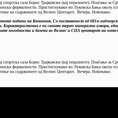
ај спортска сала Борис Трајковски (кај пералните). Поаѓање за С
арински формалности. Пристигнување во Луковска Бања околу пл
стење на содржините од Велнес Центарот. Вечера. Ноќевање.
очните падини на Копаоник. Со поставеност од 681м надморска
и. Карактеристична е по своите термо минерални извори, едн
те погодности и базени во Велнес и СПА центарот на хотел 
ај спортска сала Борис Трајковски (кај пералните). Поаѓање за С
арински формалности. Пристигнување во Луковска Бања околу пл
стење на содржините од Велнес Центарот. Вечера. Ноќевање.