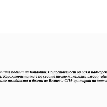
очните падини на Копаоник. Со поставеност од 681м надморска
и. Карактеристична е по своите термо минерални извори, едн
те погодности и базени во Велнес и СПА центарот на хотел 