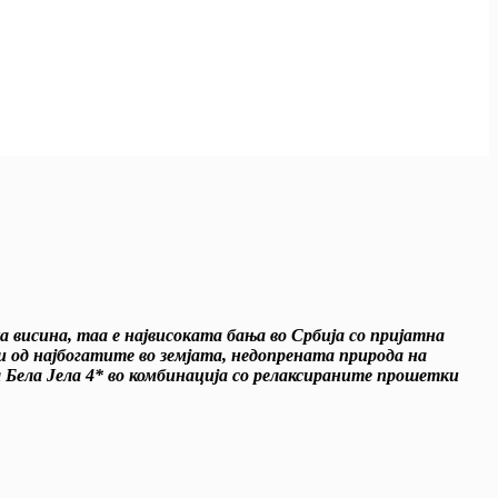
 висина, таа е највисоката бања во Србија со пријатна
и од најбогатите во земјата, недопрената природа на
Бела Јела 4* во комбинација со релаксираните прошетки