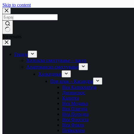
Skip to content
No results
Грција
Хотелско сместување – закуп
Апартманско сместување
Халкидики
Прв крак – Касандра
Неа Каликратија
Дионисиос
Калитеа
Неа Модања
Неа Плагија
Неа Потидеа
Неа Флогита
Неа Фокеа
Пефкохори