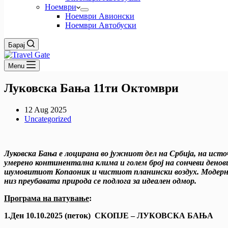
Ноември
Ноември Авионски
Ноември Автобуски
Барај
Menu
Луковска Бања 11ти Октомври
12 Aug 2025
Uncategorized
Луковска Бања е лоцирана во јужниот дел на Србија, на ист
умерено континентална клима и голем број на сончеви денов
шумовитиот Копаоник и чистиот планински воздух. Модерни
низ преубавата природа се подлога за идеален одмор.
Програма на патување
:
1.Ден 10.10.2025 (петок) СКОПЈЕ – ЛУКОВСКА БАЊА