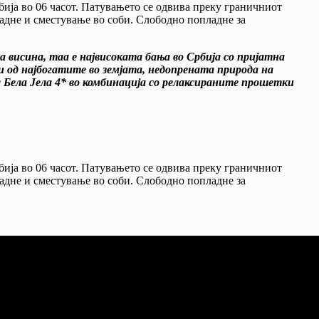
рбија во 06 часот. Патувањето се одвива преку граничниот
адне и сместување во соби. Слободно попладне за
 висина, таа е највисоката бања во Србија со пријатна
и од најбогатите во земјата, недопрената природа на
Бела Јела 4* во комбинација со релаксираните прошетки
рбија во 06 часот. Патувањето се одвива преку граничниот
адне и сместување во соби. Слободно попладне за