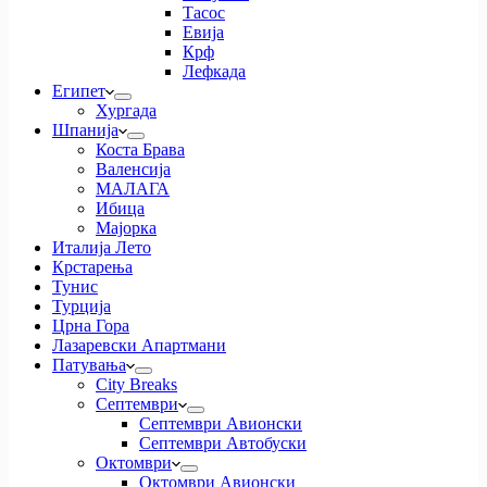
Тасос
Евија
Крф
Лефкада
Египет
Хургада
Шпанија
Коста Брава
Валенсија
МАЛАГА
Ибица
Мајорка
Италија Лето
Крстарења
Тунис
Турција
Црна Гора
Лазаревски Апартмани
Патувања
City Breaks
Септември
Септември Авионски
Септември Автобуски
Октомври
Октомври Авионски