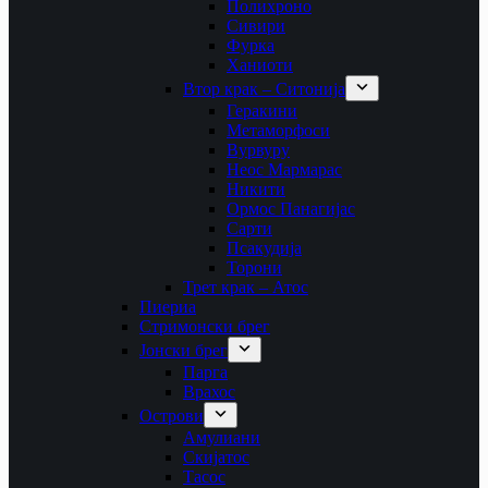
Полихроно
Сивири
Фурка
Ханиоти
Втор крак – Ситонија
Геракини
Метаморфоси
Вурвуру
Неос Мармарас
Никити
Ормос Панагијас
Сарти
Псакудија
Торони
Трет крак – Атос
Пиериа
Стримонски брег
Јонски брег
Парга
Врахос
Острови
Амулиани
Скијатос
Тасос