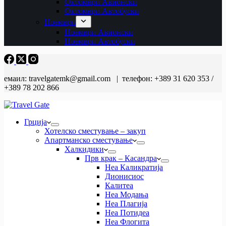
Октомври Авионски
Октомври Автобуски
Ноември
Ноември Авионски
Ноември Автобуски
емаил: travelgatemk@gmail.com | телефон: +389 31 620 353 /
+389 78 202 866
Грција
Хотелско сместување – закуп
Апартманско сместување
Халкидики
Прв крак – Касандра
Неа Каликратија
Дионисиос
Калитеа
Неа Модања
Неа Плагија
Неа Потидеа
Неа Флогита