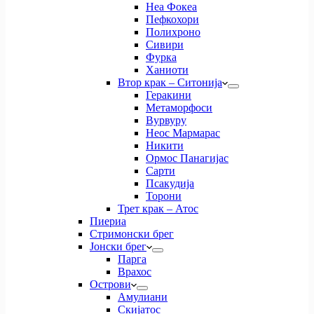
Неа Фокеа
Пефкохори
Полихроно
Сивири
Фурка
Ханиоти
Втор крак – Ситонија
Геракини
Метаморфоси
Вурвуру
Неос Мармарас
Никити
Ормос Панагијас
Сарти
Псакудија
Торони
Трет крак – Атос
Пиериа
Стримонски брег
Јонски брег
Парга
Врахос
Острови
Амулиани
Скијатос