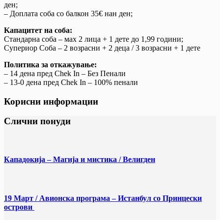
ден;
– Доплата соба со балкон 35€ нан ден;
Ka
пацитет на соба:
Стандарна соба – мах 2 лица + 1 дете до 1,99 години;
Супериор Соба – 2 возрасни + 2 деца / 3 возрасни + 1 дете
Политика за откажување:
– 14 дена пред Chek In – Без Пенали
– 13-0 дена пред Chek In – 100% пенали
Корисни информации
Слични понуди
Кападокија – Магија и мистика / Велигден
19 Март / Aвионска програма – Истанбул со Принцески
острови