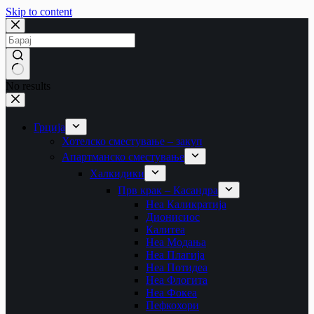
Skip to content
No results
Грција
Хотелско сместување – закуп
Апартманско сместување
Халкидики
Прв крак – Касандра
Неа Каликратија
Дионисиос
Калитеа
Неа Модања
Неа Плагија
Неа Потидеа
Неа Флогита
Неа Фокеа
Пефкохори