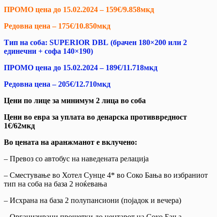
ПРОМО цена до 15.02.2024 –
159€/9.858мкд
Редовна цена –
175€/10.850мкд
Тип на соба: SUPERIOR DBL
(брачен 180×200 или 2
единечни + софа 140×190)
ПРОМО цена до 15.02.2024 –
189€/11.718мкд
Редовна цена –
205€/12.710мкд
Цени по лице за минимум 2 лица во соба
Цени во евра за уплата во денарска противвредност
1€/62мкд
Во цената на аранжманот е вклучено:
– Превоз со автобус на наведената релација
– Сместување во Хотел Сунце 4* во Соко Бања во избраниот
тип на соба на база 2 ноќевања
– Исхрана на база 2 полупансиони (појадок и вечера)
– Организирани прошетки до центарот на Соко Бања,