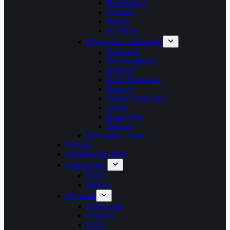
Полихроно
Сивири
Фурка
Ханиоти
Втор крак – Ситонија
Геракини
Метаморфоси
Вурвуру
Неос Мармарас
Никити
Ормос Панагијас
Сарти
Псакудија
Торони
Трет крак – Атос
Пиериа
Стримонски брег
Јонски брег
Парга
Врахос
Острови
Амулиани
Скијатос
Тасос