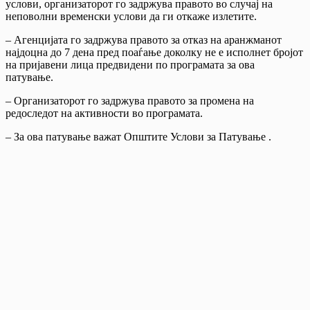
услови, организаторот го задржува правото во случај на
неповолни временски услови да ги откаже излетите.
– Агенцијата го задржува правото за отказ на аранжманот
најдоцна до 7 дена пред поаѓање доколку не е исполнет бројот
на пријавени лица предвидени по програмата за ова
патување.
– Организаторот го задржува правото за промена на
редоследот на активности во програмата.
– За ова патување важат Општите Услови за Патување .