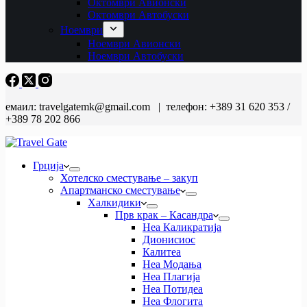
Октомври Авионски
Октомври Автобуски
Ноември
Ноември Авионски
Ноември Автобуски
емаил: travelgatemk@gmail.com | телефон: +389 31 620 353 /
+389 78 202 866
Грција
Хотелско сместување – закуп
Апартманско сместување
Халкидики
Прв крак – Касандра
Неа Каликратија
Дионисиос
Калитеа
Неа Модања
Неа Плагија
Неа Потидеа
Неа Флогита