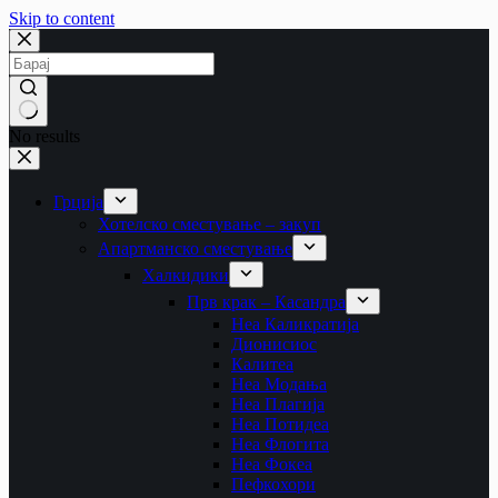
Skip to content
No results
Грција
Хотелско сместување – закуп
Апартманско сместување
Халкидики
Прв крак – Касандра
Неа Каликратија
Дионисиос
Калитеа
Неа Модања
Неа Плагија
Неа Потидеа
Неа Флогита
Неа Фокеа
Пефкохори