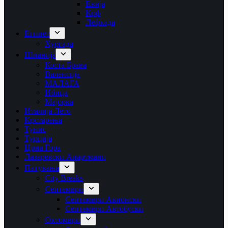
Евија
Крф
Лефкада
Египет
Хургада
Шпанија
Коста Брава
Валенсија
МАЛАГА
Ибица
Мајорка
Италија Лето
Крстарења
Тунис
Турција
Црна Гора
Лазаревски Апартмани
Патувања
City Breaks
Септември
Септември Авионски
Септември Автобуски
Октомври