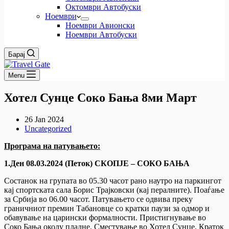
Октомври Автобуски
Ноември
Ноември Авионски
Ноември Автобуски
Барај
Menu
Хотел Сунце Соко Бања 8ми Март
26 Jan 2024
Uncategorized
Програма на патувањето:
1.Ден 08.03.2024 (Петок) СКОПЈЕ – СОКО БАЊА
Состанок на групата во 05.30 часот рано наутро на паркингот
кај спортската сала Борис Трајковски (кај пералните). Поаѓање
за Србија во 06.00 часот. Патувањето се одвива преку
граничниот премин Табановце со кратки паузи за одмор и
обавување на царински формалности. Пристигнување во
Соко Бања околу пладне. Сместување во Хотел Сунце. Краток