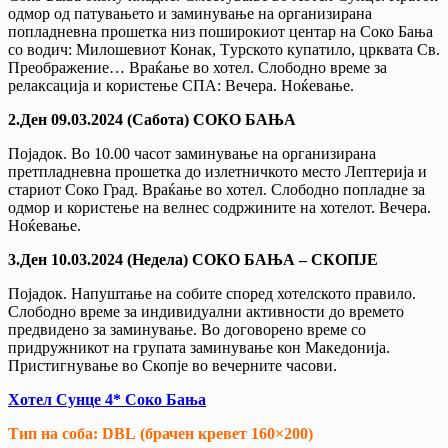
одмор од патувањето и заминување на организирана
попладневна прошетка низ поширокиот центар на Соко Бања
со водич: Mилошевиот Конак, Tурското купатило, црквата Св.
Преображение… Враќање во хотел. Слободно време за
релаксација и користење СПА: Вечера. Ноќевање.
2.Ден 09.03.2024 (Сабота) СОКО БАЊА
Појадок. Во 10.00 часот заминување на организирана
претпладневна прошетка до излетничкото место Лептерија и
стариот Соко Град. Враќање во хотел. Слободно попладне за
одмор и користење на велнес содржините на хотелот. Вечера.
Ноќевање.
3.Ден 10.03.2024 (Недела) СОКО БАЊА – СКОПЈЕ
Појадок. Напуштање на собите според хотелското правило.
Слободно време за индивидуални активности до времето
предвидено за заминување. Во договорено време со
придружникот на групата заминување кон Македонија.
Пристигнување во Скопје во вечерните часови.
Хотел Сунце 4* Соко Бања
Тип на соба: DBL
(брачен кревет 160×200)