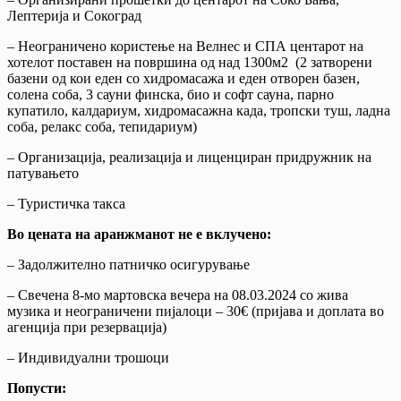
Лептерија и Сокоград
– Неограничено користење на Велнес и СПА центарот на
хотелот поставен на површина од над 1300м2 (2 затворени
базени од кои еден со хидромасажа и еден отворен базен,
солена соба, 3 сауни финска, био и софт сауна, парно
купатило, калдариум, хидромасажна када, тропски туш, ладна
соба, релакс соба, тепидариум)
– Организација, реализација и лиценциран придружник на
патувањето
– Туристичка такса
Во цената на аранжманот не е вклучено:
– Задолжително патничко осигурување
– Свечена 8-мо мартовска вечера на 08.03.2024 со жива
музика и неограничени пијалоци – 30€ (пријава и доплата во
агенција при резервација)
– Индивидуални трошоци
Попусти: