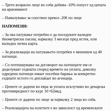
– Трето возрасно лице во соба добива -10% попуст од цената
на аранжманот
– Намалување за сопствен превоз -20€ по лице
НАПОМЕНИ:
– За ова патување потребно e да поседувате валиден
биометриски пасош, најмалку 3 месеци пред истек, или
валидна лична карта.
– За реализација на патувањето потребен е минимум од 40
патници.
– Со потпишување на договорот на патниците им се
доделуваат седишта според времето на уплата, доколку
одредени патници имаат посебни барања за конкретно
седиште истото го доплаќаат во агенција.
– Цените се дадени во евра за уплата исклучиво во денарска
противвредност по курс 1€=62мкд.
– Цените се дадени по лице за најмалку 2 лица во соба.
– Реализацијата на излетите е во зависност од временските