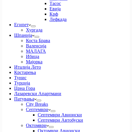
Тасос
Евија
Крф
Лефкада
Египет
Хургада
Шпанија
Коста Брава
Валенсија
МАЛАГА
Ибица
Мајорка
Италија Лето
Крстарења
Тунис
Турција
Црна Гора
Лазаревски Апартмани
Патувања
City Breaks
Септември
Септември Авионски
Септември Автобуски
Октомври
Октомври Авионски