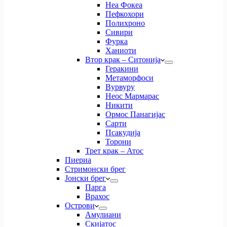
Неа Фокеа
Пефкохори
Полихроно
Сивири
Фурка
Ханиоти
Втор крак – Ситонија
Геракини
Метаморфоси
Вурвуру
Неос Мармарас
Никити
Ормос Панагијас
Сарти
Псакудија
Торони
Трет крак – Атос
Пиериа
Стримонски брег
Јонски брег
Парга
Врахос
Острови
Амулиани
Скијатос