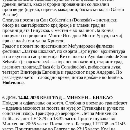
дрвени детали, како и бројни продавници со локални
производи (шунка, сирење, макарони, баскиски колач Gâteau
Basque).
Следува посета на Сан Себастијан (Donostia) – вистински
бисер на кантaбриското крајбрежје и главен град на
провинцијата Гипускоа. Сместен е во заливот Ла Конча,
опкружен со ридовите Монте Игелдо и Монте Ургул, на чиј
врв се наоѓа статуа на Христос.
Градот е познат по престижниот Меѓународен филмски
фестивал „Златна школка“, по својата „арт нуво“ архитектура
и по вкусната гастрономија. Ќе се посетат Ayuntamiento de San
Sebastian (градската куќа – поранешно казино), стариот град,
главниот плоштад(Plaza de la Constitución), рибарската лука,
театарот Викторија Евгенија и градскиот парк Алдерди. По
разгледувањето – слободно време, потоа враќање во Билбао.
Ноќевање.
6 ДЕН. 14.04.2026 БЕЛГРАД – МИНХЕН – БИЛБАО
Појадок и одјавување од хотел. Слободно време до трансферот
– идеална можност за посета на музејот Гугенхајм и ручек по
сопствен избор. Трансфер до аеродром. Лет за Минхен со
Lufthansa, лет LH1829 во 18:35 часот. Пристигнување во
Минхен во 20:55 часот. Потоа лет за Белград LH1738 во 21:45
часот. Пристигнување во Белград во 23:15 часот. Крај на