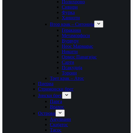
Полихроно
Сивири
Фурка
Ханиоти
Втор крак – Ситонија
Геракини
Метаморфоси
Вурвуру
Неос Мармарас
Никити
Ормос Панагијас
Сарти
Псакудија
Торони
Трет крак – Атос
Пиериа
Стримонски брег
Јонски брег
Парга
Врахос
Острови
Амулиани
Скијатос
Тасос