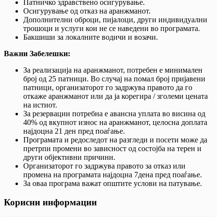
Патничко здравствено осигурување.
Осигурување од отказ на аранжманот.
Дополнителни оброци, пијалоци, други индивидуални
трошоци и услуги кои не се наведени во програмата.
Бакшиши за локалните водичи и возачи.
Важни Забелешки:
За реализација на аранжманот, потребен е минимален
број од 25 патници. Во случај на помал број пријавени
патници, организаторот го задржува правото да го
откаже аранжманот или да ја корегира / зголеми цената
на истиот.
За резервации потребна е авансна уплата во висина од
40% од вкупнот износ на аранжманот, целосна доплата
најдоцна 21 ден пред поаѓање.
Програмата и редоследот на разгледи и посети може да
претрпи промени во зависност од состојба на терен и
други објективни причини.
Организаторот го задржува правото за отказ или
промена на програмата најдоцна 7дена пред поаѓање.
За оваа програма важат општите услови на патување.
Корисни информации