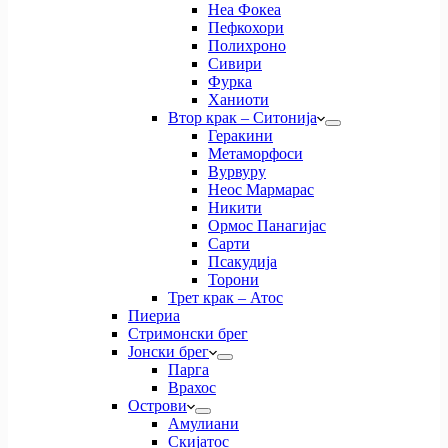
Неа Фокеа
Пефкохори
Полихроно
Сивири
Фурка
Ханиоти
Втор крак – Ситонија
Геракини
Метаморфоси
Вурвуру
Неос Мармарас
Никити
Ормос Панагијас
Сарти
Псакудија
Торони
Трет крак – Атос
Пиериа
Стримонски брег
Јонски брег
Парга
Врахос
Острови
Амулиани
Скијатос