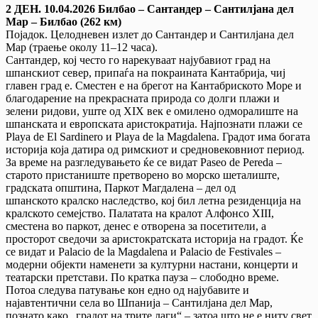
2 ДЕН. 10.04.2026 Билбао – Сантандер – Сантилјана дел
Мар – Билбао (262 км)
Појадок. Целодневен излет до Сантандер и Сантилјана дел
Мар (траење околу 11–12 часа).
Сантандер, кој често го нарекуваат најубавиот град на
шпанскиот север, припаѓа на покраината Кантабрија, чиј
главен град е. Сместен е на брегот на Кантабриското Море и
благодарение на прекрасната природа со долги плажи и
зелени ридови, уште од XIX век е омилено одморалиште на
шпанската и европската аристократија. Најпознати плажи се
Playa de El Sardinero и Playa de la Magdalena. Градот има богата
историја која датира од римскиот и средновековниот период.
За време на разгледувањето ќе се видат Paseo de Pereda –
старото пристаниште претворено во морско шеталиште,
градската општина, Паркот Магдалена – дел од
шпанското кралско наследство, кој бил летна резиденција на
кралското семејство. Палатата на кралот Алфонсо XIII,
сместена во паркот, денес е отворена за посетители, а
просторот сведочи за аристократската историја на градот. Ќе
се видат и Palacio de la Magdalena и Palacio de Festivales –
модерни објекти наменети за културни настани, концерти и
театарски претстави. По кратка пауза – слободно време.
Потоа следува патување кон едно од најубавите и
најавтентични села во Шпанија – Сантилјана дел Мар,
познато како „градот на трите лаги“ – затоа што не е ниту свет