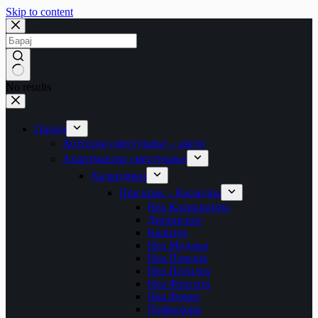
Skip to content
No results
Грција
Хотелско сместување – закуп
Апартманско сместување
Халкидики
Прв крак – Касандра
Неа Каликратија
Дионисиос
Калитеа
Неа Модања
Неа Плагија
Неа Потидеа
Неа Флогита
Неа Фокеа
Пефкохори