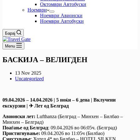
Октомври Автобуски
Ноември
Ноември Авионски
Ноември Автобуски
Барај
Menu
БАСКИЈА – ВЕЛИГДЕН
13 Nov 2025
Uncategorized
09.04.2026 – 14.04.2026 | 5 ноќи – 6 дена | Вклучени
екскурзии | ✈ Лет од Белград
Авионски лет:
Lufthanza (Белград – Минхен – Билбао –
Минхен – Белград)
Поаѓање од Белград
: 09.04.2026 во 06:05ч. (Белград)
Пристигнување:
09.04.2026 во 11:05ч (Билбао)
Сместување
: Хотел 4* во Билбао – HOTEL SILKEN