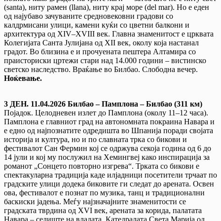
(santa), ниту рамен (llana), ниту крај море (del mar). Но е еден
од најубаво зачуваните средновековни градови со
калдрмисани улици, камени куќи со цветни балкони и
архитектура од XIV–XVIII век. Главна знаменитост е црквата
Колегијата Санта Јулијана од XII век, околу која настанал
градот. Во близина е и прочуената пештера Алтамира со
праисториски цртежи стари над 14.000 години – вистинско
светско наследство. Враќање во Билбао. Слободна вечер.
Ноќевање.
3 ДЕН. 11.04.2026 Билбао – Памплона – Билбао (311 км)
Појадок. Целодневен излет до Памплона (околу 11–12 часа).
Памплона е главниот град на автономната покраина Навара и
е едно од најпознатите одредишта во Шпанија поради својата
историја и култура, но и по славната трка со бикови и
фестивалот Сан Фермин кој се одржува секоја година од 6 до
14 јули и кој му послужил на Хемингвеј како инспирација за
романот „Сонцето повторно изгрева“. Трката со бикови е
спектакуларна традиција каде илјадници посетители трчаат по
градските улици додека биковите ги следат до арената. Освен
ова, фестивалот е познат по музика, танц и традиционални
баскиски јадења. Меѓу најзначајните знаменитости се
градската тврдина од XVI век, арената за корида, палатата
Навара – седиште на владата, Катедралата Света Марија од