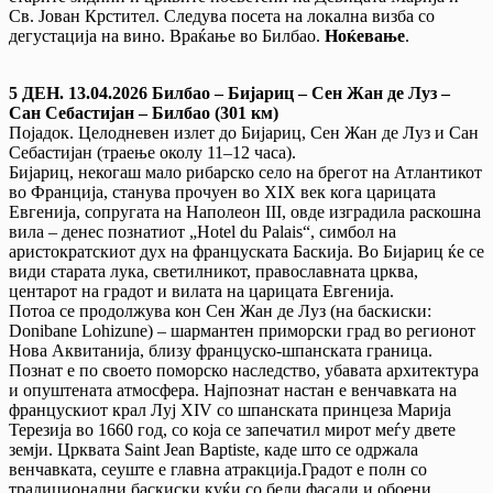
Св. Јован Крстител. Следува посета на локална визба со
дегустација на вино. Враќање во Билбао.
Ноќевање
.
5 ДЕН. 13.04.2026 Билбао – Бијариц – Сен Жан де Луз –
Сан Себастијан – Билбао (301 км)
Појадок. Целодневен излет до Бијариц, Сен Жан де Луз и Сан
Себастијан (траење околу 11–12 часа).
Бијариц, некогаш мало рибарско село на брегот на Атлантикот
во Франција, станува прочуен во XIX век кога царицата
Евгенија, сопругата на Наполеон III, овде изградила раскошна
вила – денес познатиот „Hotel du Palais“, симбол на
аристократскиот дух на француската Баскија. Во Бијариц ќе се
види старата лука, светилникот, православната црква,
центарот на градот и вилата на царицата Евгенија.
Потоа се продолжува кон Сен Жан де Луз (на баскиски:
Donibane Lohizune) – шармантен приморски град во регионот
Нова Аквитанија, близу француско-шпанската граница.
Познат е по своето поморско наследство, убавата архитектура
и опуштената атмосфера. Најпознат настан е венчавката на
францускиот крал Луј XIV со шпанската принцеза Марија
Терезија во 1660 год, со која се запечатил мирот меѓу двете
земји. Црквата Saint Jean Baptiste, каде што се одржала
венчавката, сеуште е главна атракција.Градот е полн со
традиционални баскиски куќи со бели фасади и обоени