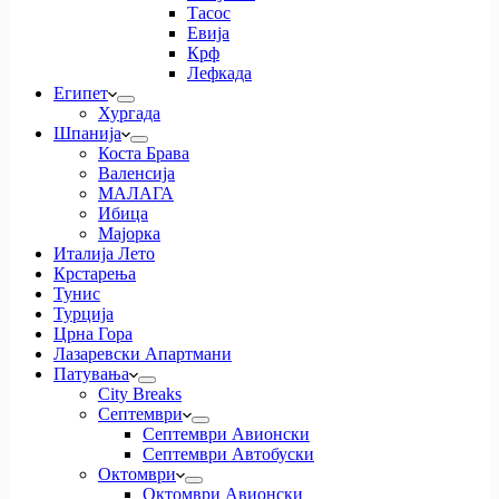
Тасос
Евија
Крф
Лефкада
Египет
Хургада
Шпанија
Коста Брава
Валенсија
МАЛАГА
Ибица
Мајорка
Италија Лето
Крстарења
Тунис
Турција
Црна Гора
Лазаревски Апартмани
Патувања
City Breaks
Септември
Септември Авионски
Септември Автобуски
Октомври
Октомври Авионски