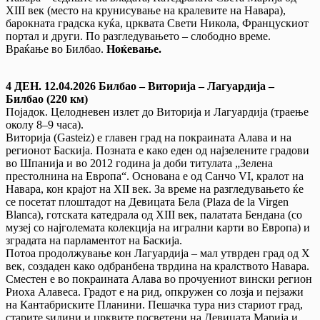
XIII век (место на крунисување на кралевите на Навара),
барокната градска куќа, црквата Свети Никола, Францускиот
портал и други. По разгледувањето – слободно време.
Враќање во Билбао.
Ноќевање.
4 ДЕН. 12.04.2026 Билбао – Виторија – Лагуардија –
Билбао (220 км)
Појадок. Целодневен излет до Виторија и Лагуардија (траење
околу 8–9 часа).
Виторија (Gasteiz) е главен град на покраината Алава и на
регионот Баскија. Позната е како еден од најзелените градови
во Шпанија и во 2012 година ја доби титулата „Зелена
престолнина на Европа“. Основана е од Санчо VI, кралот на
Навара, кон крајот на XII век. За време на разгледувањето ќе
се посетат плоштадот на Девицата Бела (Plaza de la Virgen
Blanca), готската катедрала од XIII век, палатата Бендана (со
музеј со најголемата колекција на игрални карти во Европа) и
зградата на парламентот на Баскија.
Потоа продолжување кон Лагуардија – мал утврден град од X
век, создаден како одбранбена тврдина на кралството Навара.
Сместен е во покраината Алава во прочуениот вински регион
Риоха Алавеса. Градот е на рид, опкружен со лозја и пејзажи
на Кантабриските Планини. Пешачка тура низ стариот град,
старите ѕидини и црквите посветени на Девицата Марија и