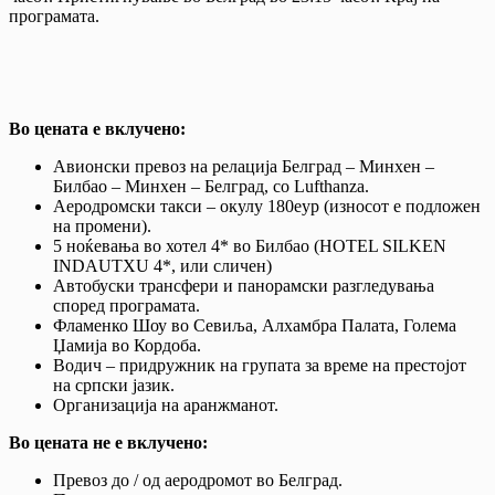
програмата.
Во цената е вклучено:
Авионски превоз на релација Белград – Минхен –
Билбао – Минхен – Белград, со Lufthanza.
Аеродромски такси – окулу 180еур (износот е подложен
на промени).
5 ноќевања во хотел 4* во Билбао (HOTEL SILKEN
INDAUTXU 4*, или сличен)
Автобуски трансфери и панорамски разгледувања
според програмата.
Фламенко Шоу во Севиља, Алхамбра Палата, Голема
Џамија во Кордоба.
Водич – придружник на групата за време на престојот
на српски јазик.
Организација на аранжманот.
Во цената не е вклучено:
Превоз до / од аеродромот во Белград.