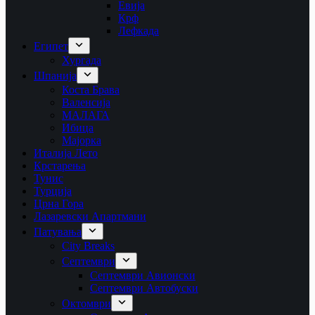
Евија
Крф
Лефкада
Египет
Хургада
Шпанија
Коста Брава
Валенсија
МАЛАГА
Ибица
Мајорка
Италија Лето
Крстарења
Тунис
Турција
Црна Гора
Лазаревски Апартмани
Патувања
City Breaks
Септември
Септември Авионски
Септември Автобуски
Октомври