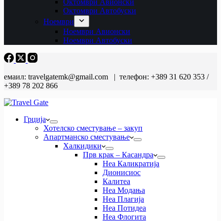
Октомври Авионски
Октомври Автобуски
Ноември
Ноември Авионски
Ноември Автобуски
емаил: travelgatemk@gmail.com | телефон: +389 31 620 353 /
+389 78 202 866
Грција
Хотелско сместување – закуп
Апартманско сместување
Халкидики
Прв крак – Касандра
Неа Каликратија
Дионисиос
Калитеа
Неа Модања
Неа Плагија
Неа Потидеа
Неа Флогита