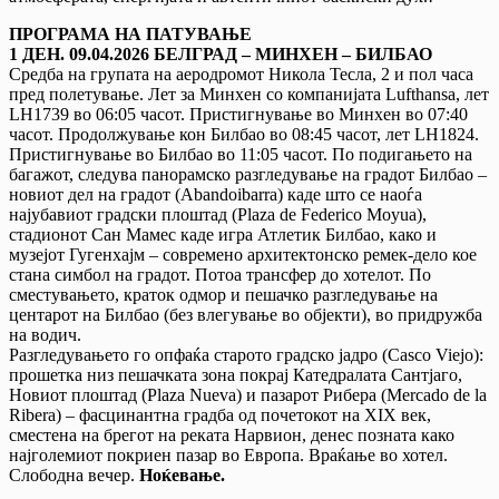
ПРОГРАМА НА ПАТУВАЊЕ
1 ДЕН. 09.04.2026 БЕЛГРАД – МИНХЕН – БИЛБАО
Средба на групата на аеродромот Никола Тесла, 2 и пол часа
пред полетување. Лет за Минхен со компанијата Lufthansa, лет
LH1739 во 06:05 часот. Пристигнување во Минхен во 07:40
часот. Продолжување кон Билбао во 08:45 часот, лет LH1824.
Пристигнување во Билбао во 11:05 часот. По подигањето на
багажот, следува панорамско разгледување на градот Билбао –
новиот дел на градот (Abandoibarra) каде што се наоѓа
најубавиот градски плоштад (Plaza de Federico Moyua),
стадионот Сан Мамес каде игра Атлетик Билбао, како и
музејот Гугенхајм – современо архитектонско ремек-дело кое
стана симбол на градот. Потоа трансфер до хотелот. По
сместувањето, краток одмор и пешачко разгледување на
центарот на Билбао (без влегување во објекти), во придружба
на водич.
Разгледувањето го опфаќа старото градско јадро (Casco Viejo):
прошетка низ пешачката зона покрај Катедралата Сантјаго,
Новиот плоштад (Plaza Nueva) и пазарот Рибера (Mercado de la
Ribera) – фасцинантна градба од почетокот на XIX век,
сместена на брегот на реката Нарвион, денес позната како
најголемиот покриен пазар во Европа. Враќање во хотел.
Слободна вечер.
Ноќевање.