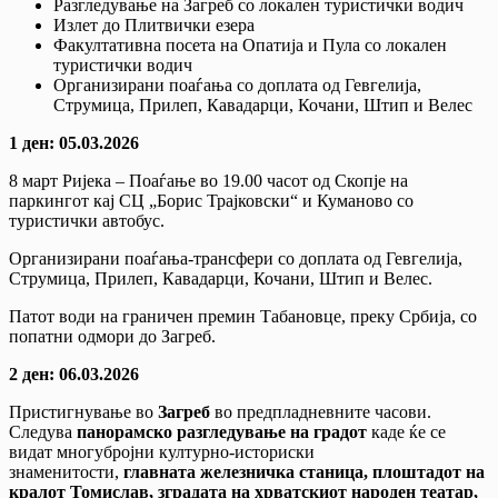
Разгледување на Загреб со локален туристички водич
Излет до Плитвички езера
Факултативна посета на Опатија и Пула со локален
туристички водич
Организирани поаѓања со доплата од Гевгелија,
Струмица, Прилеп, Кавадарци, Кочани, Штип и Велес
1 ден: 05.03.2026
8 март Ријека – Поаѓање во 19.00 часот од Скопје на
паркингот кај СЦ „Борис Трајковски“ и Куманово со
туристички автобус.
Организирани поаѓања-трансфери со доплата од Гевгелија,
Струмица, Прилеп, Кавадарци, Кочани, Штип и Велес.
Патот води на граничен премин Табановце, преку Србија, со
попатни одмори до Загреб.
2 ден: 06.03.2026
Пристигнување во
Загреб
во предпладневните часови.
Следува
панорамско разгледување на градот
каде ќе се
видат многубројни културно-историски
знаменитости,
главната железничка станица, плоштадот на
кралот Томислав, зградата на хрватскиот народен театар,