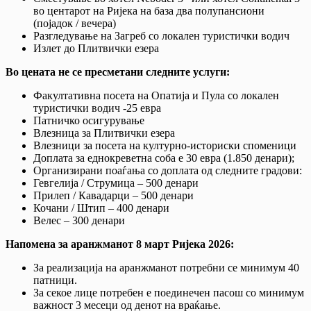
во центарот на Ријека на база два полупансиони
(појадок / вечера)
Разгледување на Загреб со локален туристички водич
Излет до Плитвички езера
Во цената не се пресметани следните услуги:
Факултативна посета на Опатија и Пула со локален
туристички водич -25 евра
Патничко осигурување
Влезница за Плитвички езера
Влезници за посета на културно-историски споменици
Доплата за еднокреветна соба е 30 евра (1.850 денари);
Организирани поаѓања со доплата од следните градови:
Гевгелија / Струмица – 500 денари
Прилеп / Кавадарци – 500 денари
Кочани / Штип – 400 денари
Велес – 300 денари
Напомена за аранжманот 8 март Ријека 2026:
За реализација на аранжманот потребни се минимум 40
патници.
За секое лице потребен е поединечен пасош со минимум
важност 3 месеци од денот на враќање.