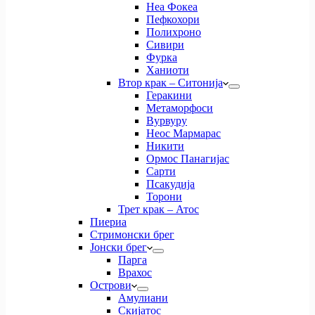
Неа Фокеа
Пефкохори
Полихроно
Сивири
Фурка
Ханиоти
Втор крак – Ситонија
Геракини
Метаморфоси
Вурвуру
Неос Мармарас
Никити
Ормос Панагијас
Сарти
Псакудија
Торони
Трет крак – Атос
Пиериа
Стримонски брег
Јонски брег
Парга
Врахос
Острови
Амулиани
Скијатос