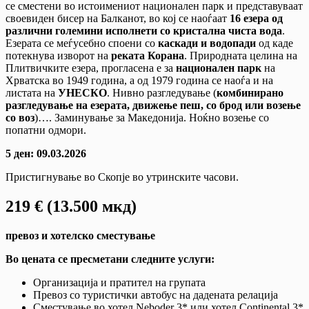
се сместени во истоимениот национален парк и представуваат
своевиден бисер на Балканот, во кој се наоѓаат
16 езера од
различни големини исполнети со кристална чиста вода
.
Езерата се меѓусебно споени со
каскади и водопади
од каде
потекнува изворот на
реката Корана
. Природната целина на
Плитвичките езера, прогласена е за
национален парк
на
Хрватска во 1949 година, а од 1979 година се наоѓа и на
листата на
УНЕСКО
. Нивно разгледување (
комбинирано
разгледување на езерата, движење пеш, со брод или возење
со воз
)…. Заминување за Македонија. Ноќно возење со
попатни одмори.
5 ден: 09.03.2026
Пристигнување во Скопје во утринските часови.
219 € (13.500 мкд)
превоз и хотелско сместување
Во цената се пресметани следните услуги:
Организација и пратител на групата
Превоз со туристички автобус на дадената релација
Сместување во хотел Neboder 3* или хотел Continental 3*