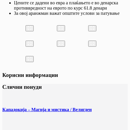
Цените се дадени во евра а плаќањето е во денарска
противвредност на еврото по курс 61.8 денари
За овој аранжман важат општите услови за патување
Корисни информации
Слични понуди
Кападокија – Магија и мистика / Велигден