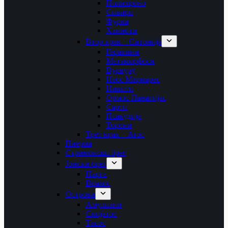
Полихроно
Сивири
Фурка
Ханиоти
Втор крак – Ситонија
Геракини
Метаморфоси
Вурвуру
Неос Мармарас
Никити
Ормос Панагијас
Сарти
Псакудија
Торони
Трет крак – Атос
Пиериа
Стримонски брег
Јонски брег
Парга
Врахос
Острови
Амулиани
Скијатос
Тасос