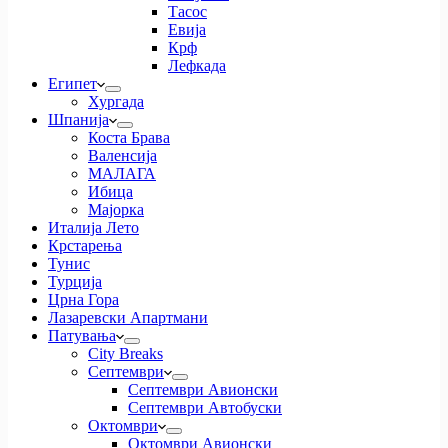
Тасос
Евија
Крф
Лефкада
Египет
Хургада
Шпанија
Коста Брава
Валенсија
МАЛАГА
Ибица
Мајорка
Италија Лето
Крстарења
Тунис
Турција
Црна Гора
Лазаревски Апартмани
Патувања
City Breaks
Септември
Септември Авионски
Септември Автобуски
Октомври
Октомври Авионски