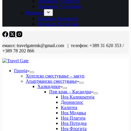
Октомври Авионски
Октомври Автобуски
Ноември
Ноември Авионски
Ноември Автобуски
емаил: travelgatemk@gmail.com | телефон: +389 31 620 353 /
+389 78 202 866
Грција
Хотелско сместување – закуп
Апартманско сместување
Халкидики
Прв крак – Касандра
Неа Каликратија
Дионисиос
Калитеа
Неа Модања
Неа Плагија
Неа Потидеа
Неа Флогита