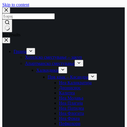
Skip to content
No results
Грција
Хотелско сместување – закуп
Апартманско сместување
Халкидики
Прв крак – Касандра
Неа Каликратија
Дионисиос
Калитеа
Неа Модања
Неа Плагија
Неа Потидеа
Неа Флогита
Неа Фокеа
Пефкохори