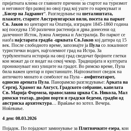
пријатната клима се главните причини за стартот на туризмот
и неговиот брз развој во овој град кој уште го нарекуваат и
„
Бисер на Јадранот
“. Разгледување на
шеталиштата,
плажите, старите Австроунгарски вили, посета на паркот
Св. Јаков
во центарот на Опатија, изграден 1845-1860 година
кој поседува 150 различни растенија и дрва донесени од
далечниот Исток, Јужна Америка и Австралија. Во паркот се
наоѓа
најстарата градба -црквата Св.Јаков
кој датира од 15
век. После слободното време, запознајте ја
Пула
со локалниот
туристички водич, најголемиот град на Истра. За
турбулентната историја на овој град сведочат бројните глетки
кои можат да се видат на секој чекор. Традицијата и културата
проникнуваат низ улиците на градот. Во римско време, Пула
била важен центар и пристаниште. Најпознатиот сведок на
античкото минато и симболот на Пула –
амфитеатарот,
односно арената Пула
. Панорамско разгледување:
Арката на
Сергиј, Храмот на Август, Градското собрание, капелата
Св. Марија Формоза, православна црква Св. Никола, Мал
римски театар, двојни порти и градски бедеми, градби од
австриска архитектура
… Враќање во хотел. Вечера.
Ноќевање.
4 ден: 08.03.2026
Појадок. По појадокот заминување за
Плитвичките езера
, кои