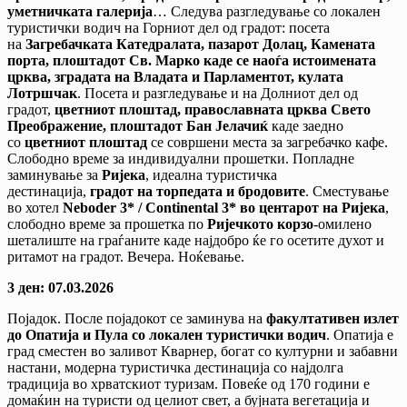
уметничката галерија
… Следува разгледување со локален
туристички водич на Горниот дел од градот: посета
на
Загребачката Катедралата, пазарот Долац, Камената
порта, плоштадот Св. Марко каде се наоѓа истоимената
црква, зградата на Владата и Парламентот, кулата
Лотршчак
. Посета и разгледување и на Долниот дел од
градот,
цветниот плоштад, православната црква Свето
Преображение, плоштадот Бан Јелачиќ
каде заедно
со
цветниот плоштад
се совршени места за загребачко кафе.
Слободно време за индивидуални прошетки. Попладне
заминување за
Ријека
, идеална туристичка
дестинација,
градот на торпедата и бродовите
. Сместување
во хотел
Neboder 3* / Continental 3*
во центарот на Ријека
,
слободно време за прошетка по
Ријечкото корзо
-омилено
шеталиште на граѓаните каде најдобро ќе го осетите духот и
ритамот на градот. Вечера. Ноќевање.
3 ден: 07.03.2026
Појадок. После појадокот се заминува на
факултативен излет
до Опатија и Пула со локален туристички водич
. Опатија е
град сместен во заливот Кварнер, богат со културни и забавни
настани, модерна туристичка дестинација со најдолга
традиција во хрватскиот туризам. Повеќе од 170 години е
домаќин на туристи од целиот свет, а бујната вегетација и