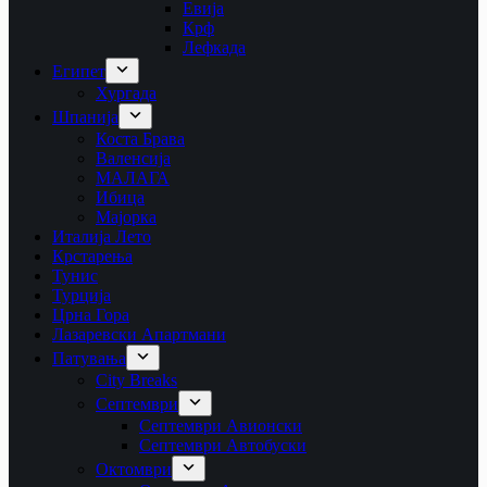
Евија
Крф
Лефкада
Египет
Хургада
Шпанија
Коста Брава
Валенсија
МАЛАГА
Ибица
Мајорка
Италија Лето
Крстарења
Тунис
Турција
Црна Гора
Лазаревски Апартмани
Патувања
City Breaks
Септември
Септември Авионски
Септември Автобуски
Октомври