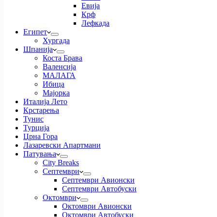
Евија
Крф
Лефкада
Египет
Хургада
Шпанија
Коста Брава
Валенсија
МАЛАГА
Ибица
Мајорка
Италија Лето
Крстарења
Тунис
Турција
Црна Гора
Лазаревски Апартмани
Патувања
City Breaks
Септември
Септември Авионски
Септември Автобуски
Октомври
Октомври Авионски
Октомври Автобуски