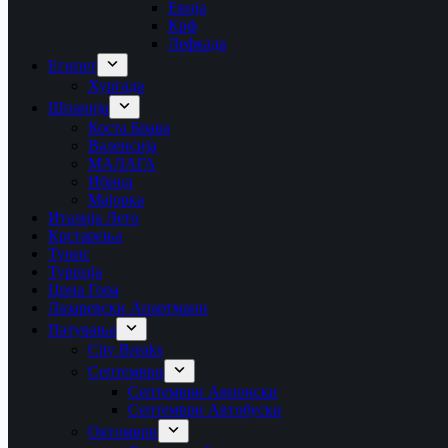
Евија
Крф
Лефкада
Египет
Хургада
Шпанија
Коста Брава
Валенсија
МАЛАГА
Ибица
Мајорка
Италија Лето
Крстарења
Тунис
Турција
Црна Гора
Лазаревски Апартмани
Патувања
City Breaks
Септември
Септември Авионски
Септември Автобуски
Октомври