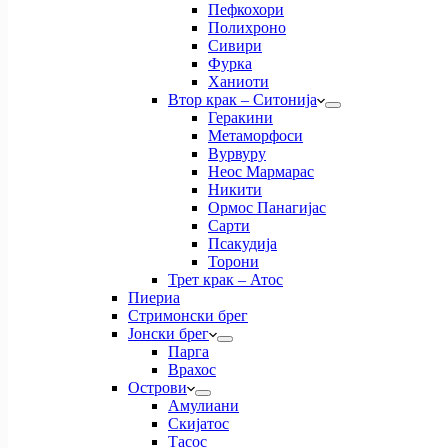
Пефкохори
Полихроно
Сивири
Фурка
Ханиоти
Втор крак – Ситонија
Геракини
Метаморфоси
Вурвуру
Неос Мармарас
Никити
Ормос Панагијас
Сарти
Псакудија
Торони
Трет крак – Атос
Пиериа
Стримонски брег
Јонски брег
Парга
Врахос
Острови
Амулиани
Скијатос
Тасос