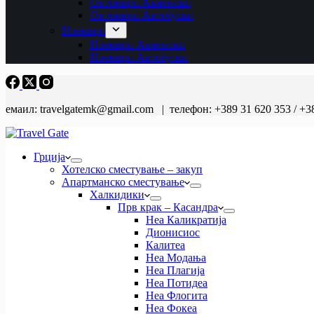
Октомври Авионски
Октомври Автобуски
Ноември
Ноември Авионски
Ноември Автобуски
емаил: travelgatemk@gmail.com | телефон: +389 31 620 353 / +3
Грција
Хотелско сместување – закуп
Апартманско сместување
Халкидики
Прв крак – Касандра
Неа Каликратија
Дионисиос
Калитеа
Неа Модања
Неа Плагија
Неа Потидеа
Неа Флогита
Неа Фокеа