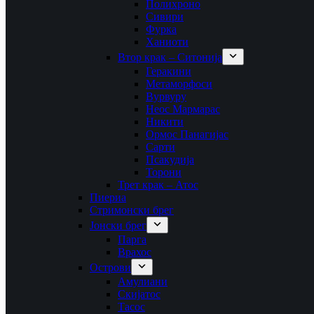
Полихроно
Сивири
Фурка
Ханиоти
Втор крак – Ситонија
Геракини
Метаморфоси
Вурвуру
Неос Мармарас
Никити
Ормос Панагијас
Сарти
Псакудија
Торони
Трет крак – Атос
Пиериа
Стримонски брег
Јонски брег
Парга
Врахос
Острови
Амулиани
Скијатос
Тасос