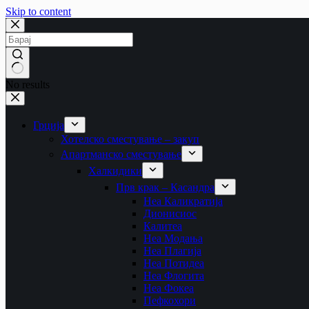
Skip to content
No results
Грција
Хотелско сместување – закуп
Апартманско сместување
Халкидики
Прв крак – Касандра
Неа Каликратија
Дионисиос
Калитеа
Неа Модања
Неа Плагија
Неа Потидеа
Неа Флогита
Неа Фокеа
Пефкохори