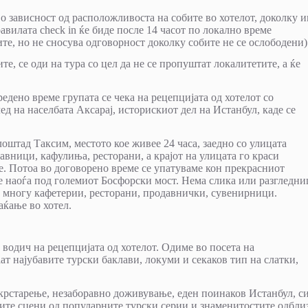
 зависност од расположливостa на собите во хотелот, доколку 
вилата check in ќе биде после 14 часот по локално време
ите, но не сносува одговорност доколку собите не се ослободени)
те, се оди на тура со цел да не се пропуштат локалитетите, а ќе
едено време групата се чека на рецепцијата од хотелот со
ед на населбата Аксарај, историскиот дел на Истанбул, каде се
оштад Таксим, местото кое живее 24 часа, заедно со улицата
авници, кафулиња, ресторани, а крајот на улицата го краси
е. Потоа во договорено време се упатуваме кон прекрасниот
се наоѓа под големиот Босфорски мост. Нема слика или разгледни
со многу кафетерии, ресторани, продавнички, сувенирници.
аќање во хотел.
т водич на рецепцијата од хотелот. Одиме во посета на
ат најубавите турски баклави, локуми и секаков тип на слатки,
крстарење, незаборавно доживување, еден поинаков Истанбул, с
ите сцени од популарните турски серии и знаменитостите одблиз