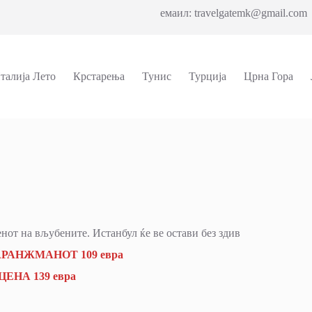
емаил: travelgatemk@gmail.com 
талија Лето
Крстарења
Тунис
Турција
Црна Гора
нот на вљубените. Истанбул ќе ве остави без здив
РАНЖМАНОТ 109 евра
ЕНА 139 евра