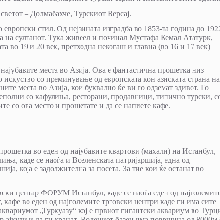
 светот – Долмабахче, Турскиот Версај.
 европски стил. Од нејзината изградба во 1853-та година до 192
ја на султанот. Тука живеел и починал Мустафа Кемал Ататурк,
та во 19 и 20 век, претходна некогаш и главна (во 16 и 17 век)
 најубавите места во Азија. Ова е фантастична прошетка низ
то искуство со преминување од европската кон азиската страна на
ните места во Азија, кои буквално ќе ви го одземат здивот. Го
реполни со кафулиња, ресторани, продавници, типично турски, с
те со ова место и прошетате и да се напиете кафе.
 прошетка во еден од најубавите квартови (махали) на Истанбул,
иња, каде се наоѓа и Вселенската патријаршија, една од
ија, која е задолжителна за посета. За тие кои ќе останат во
вски центар ФОРУМ Истанбул, каде се наоѓа еден од најголемит
 кафе во еден од најголемите трговски центри каде ги има сите
аквариумот „Туркуазу“ кој е првиот гигантски аквариум во Турци
р ајкули и да ги хранат. Водениот базен има површина од 8000м2 