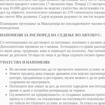
неговата вредност изнесува 17 милиони евра. Покрај 2.5 метарск
и над 10.000 други видови на морски суштества, вклучувајќи ги 
дел од објектот, посетителите уживаат во 270 степенската панор
во светот 80м должина. Седум нуркачи редовно ги чистат водните
Планирано тргнување за Македонија во попладневните часови п
понеделник
НАПОМЕНИ ЗА РАСПОРЕД НА СЕДЕЊЕ ВО АВТОБУС:
Со потпишување на договорот за патување, патникот е должен да
Дополнителни промени не е можни. Агенцијата го прави распоред
со мали деца, трудници, како и периодот на уплатата. Ако патни
може да доплати 10 евра по лице и да бира седиште (освен првиот
УПАТСТВА И НАПОМЕНИ:
Ве молиме внимателно да ги прочитате општите услови за 
Земете предвид дека поради државни или верски празници
центри, продавници и ресторани, музеи можно е да не рабо
содржини во програмата.
Патниците кои имаат за цел да посетат одредени институц
време и дали е потребна резервација за термин.
Од моментот на пријавувањето, се создаваат администрати
превоз и слично, па откажување на патувањето повлекува 
по табели во Општите услови за патување. За отказ на ар