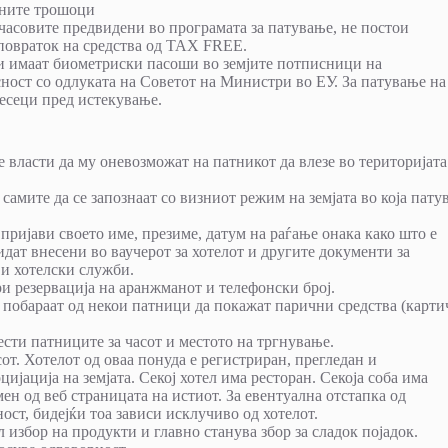
вните трошоци
часовите предвидени во програмата за патување, не постои
повраток на средства од TAX FREE.
и имаат биометриски пасоши во земјите потписници на
сност со одлуката на Советот на Министри во ЕУ. За патување на
месеци пред истекување.
 власти да му оневозможат на патникот да влезе во територијата
амите да се запознаат со визниот режим на земјата во која пату
 пријави своето име, презиме, датум на раѓање онака како што е
ат внесени во ваучерот за хотелот и другите документи за
 и хотелски служби.
и резервација на аранжманот и телефонски број.
побараат од некои патници да покажат парични средства (карти
ести патниците за часот и местото на тргнување.
сот. Хотелот од оваа понуда е регистриран, прегледан и
јација на земјата. Секој хотел има ресторан. Секоја соба има
ен од веб страницата на истиот. За евентуална отстапка од
ост, бидејќи тоа зависи исклучиво од хотелот.
збор на продукти и главно станува збор за сладок појадок.