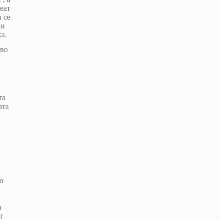
еат
 се
ли
а.
 во
та
ата
о
и
т