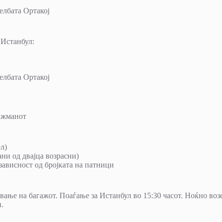
елбата Ортакој
 Истанбул:
елбата Ортакој
анжманот
л)
ани од двајца возрасни)
зависност од бројката на патници
ување на багажот. Поаѓање за Истанбул во 15:30 часот. Ноќно во
.