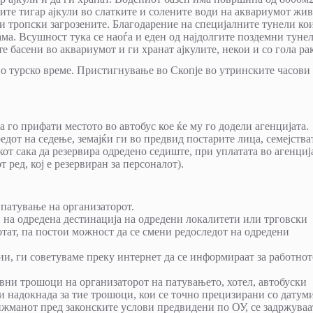
ите тигар ајкули во слатките и солените води на аквариумот жив
и тропски загрозените. Благодарение на специјалните тунели кои
ама. Всушност тука се наоѓа и еден од најдолгите поздемни туне
 басени во аквариумот и ги хранат ајкулите, некои и со гола рак
о турско време. Пристигнување во Скопје во утринските часови
 го прифати местото во автобус кое ќе му го додели агенцијата.
от на седење, земајќи ги во предвид постарите лица, семејства
кот сака да резервира одредено седиште, при уплатата во агенциј
 ред, кој е резервиран за персоналот).
патување на организаторот.
 на одредена дестинација на одредени локалитети или трговски
тат, па постои можност да се смени редоследот на одредени
ии, ги советуваме преку интернет да се информираат за работнот
вни трошоци на организаторот на патувањето, хотел, автобуски
и надокнада за тие трошоци, кои се точно прецизирани со датум
анжманот пред законските услови предвидени по ОУ, се задржуваа