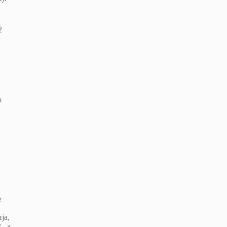
2
о
е
ја,
, а