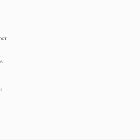
рот
ње
и
е