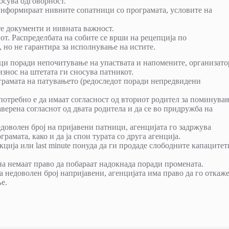
осува одговорност.
информираат нивните сопатници со програмата, условите на
те документи и нивната важност.
от. Распределбата на собите се врши на рецепција по
, но не гарантира за исполнување на истите.
ци поради непочитување на упаствата и напомените, организато
знос на штетата ги сносува патникот.
грамата на патувањето (редоследот поради непредвидени
отребно е да имаат согласност од вториот родител за поминува
аверена согласнот од двата родитела и да се во придружба на
едоволен број на пријавени патници, агенцијата го задржува
рамата, како и да ја спои турата со друга агенција.
ција или last minute понуда да ги продаде слободните капацитет
а немаат право да побараат надокнада поради промената.
 недоволен број напријавени, агенцијата има право да го откаж
е.