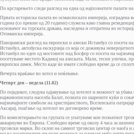
По крстарењето следи разглед на една од најпознатите палати на
Првата историска палата во османлиската империја, изградена во
година (со прекин од 20 години) служела како главна резиденци
основачот на турската држава, наследена и отпратена во историја
Отоманска империја.
Панорамски разглед на европски и азиски Истанбул со посета на
Истанбул, автобуска екскурзија со која се доживува неверојатно
Истанбул по еден од мостовите над Босфор со посета на најзначај
посетуваме местото Кадикој на азиската. Мали, тесни улички, п
европски шмек. Место каде ќе имате слободно време да се сплоти
Вечерта враќање во хотел и ноќевање.
Четврт ден – недела (11.02)
По појадокот, следува одјавување од хотелот и можност за убава
најживописната населба Балат, позната по шарените куќи и сокач
најзначајните симболи на христијанството, Вселенската патријарш
Аксарај, поаѓање од хотелот во договорено време.
По комплетирањето на групата се упатуваме кон познатиот трго
аквариуми во Европа. Слободно време од околу 4 часа за шопинг,
трговски марки. Во склоп на самиот трговски центар се наоѓа и 
кој на посетителите им нуди можност да пливаат меѓу петте тига