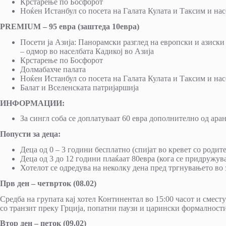
Крстарење по Босфорот
Ноќен Истанбул со посета на Галата Кулата и Таксим и нас
PREMIUM – 95 евра (заштеда 10евра)
Посети ја Азија: Панорамски разглед на европски и азиски
– одмор во населбата Кадикој во Азија
Крстарење по Босфорот
Долмабахче палата
Ноќен Истанбул со посета на Галата Кулата и Таксим и нас
Балат и Вселенската патријаршија
ИНФОРМАЦИИ:
За сингл соба се доплатуваат 60 евра дополнително од ар
Попусти за деца:
Деца од 0 – 3 години бесплатно (спијат во кревет со родите
Деца од 3 до 12 години плаќаат 80евра (кога се придружув
Хотелот се одредува на неколку дена пред тргнувањето во 
Прв ден – четврток (08.02)
Средба на групата кај хотел Континентал во 15:00 часот и смест
со транзит преку Грција, попатни паузи и царински формалности
Втор ден – петок
(09.02)