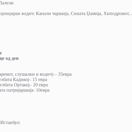
/Лалели
лиценциран водич: Капали чаршија, Сината Џамија, Хиподромот, 
е
це од ден
аремот, слушалки и водич) – 35евра
лбата Кадикој– 15 евра
елбата Ортакој– 20 евра
ата патријаршија- 10евра
 Истанбул: