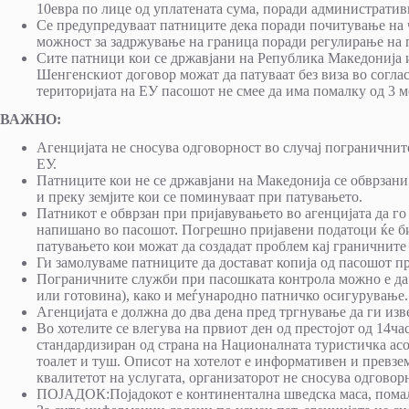
10евра по лице од уплатената сума, поради администрати
Се предупредуваат патниците дека поради почитување на 
можност за задржување на граница поради регулирање на 
Сите патници кои се државјани на Република Македонија 
Шенгенскиот договор можат да патуваат без виза во согла
територијата на ЕУ пасошот не смее да има помалку од 3 
ВАЖНО:
Агенцијата не сносува одговорност во случај пограничните
ЕУ.
Патниците кои не се државјани на Македонија се обврзани с
и преку земјите кои се поминуваат при патувањето.
Патникот е обврзан при пријавувањето во агенцијата да го
напишано во пасошот. Погрешно пријавени податоци ќе бид
патувањето кои можат да создадат проблем кај граничните
Ги замолуваме патниците да достават копија од пасошот пр
Пограничните служби при пасошката контрола можно е да 
или готовина), како и меѓународно патничко осигурување.
Агенцијата е должна до два дена пред тргнување да ги изв
Во хотелите се влегува на првиот ден од престојот од 14ча
стандардизиран од страна на Националната туристичка асоци
тоалет и туш. Описот на хотелот е информативен и превзем
квалитетот на услугата, организаторот не сносува одговорн
ПОЈАДОК:Појадокот е континентална шведска маса, помал и