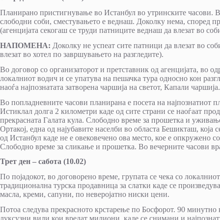
Планирано пристигнување во Истанбул во утринските часови. Во
слободни соби, сместувањето е веднаш. Доколку нема, според пра
(агенцијата секогаш се труди патниците веднаш да влезат во соб
НАПОМЕНА:
Доколку не успеат сите патници да влезат во соби
влезат во хотел по завршувањето на разгледите).
Во договор со организаторот и претставник од агенцијата, во одр
локалниот водич и се упатува на пешачка тура односно кон разгл
наоѓа најпознатата затворена чаршија на светот, Капали чаршија.
Во попладневните часови планирана е посета на најпознатиот пл
Истиклал долга 2 километри каде од сите страни се наоѓаат прод
прекрасната Галата кула. Слободно време за прошетка и уживањ
Ортакој, една од најубавите населби во областа Бешикташ, која 
од Истанбул каде не е овековечено ова место, кое е опкружено 
Слободно време за сликање и прошетка. Во вечерните часови вр
Трет ден – сабота (10.02)
По појадокот, во договорено време, групата се чека со локалнио
традиционална турска продавница за слатки каде се произведува
масла, креми, сапуни, по неверојатно ниски цени.
Потоа следува прекрасното крстарење по Босфорот. 90 минутно 
луксузни вили кои вредат милиони, каде се снимани и најпознат