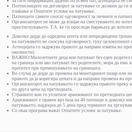
За сите информации дадени по усмен пат, агенцијата не сн
Потписниците на договорот за патување се должни да ги 
плаќање и Општите услови на патување.
Патниците самите сносат одговорност за личните и патни
Организаторот не може да влијае на сместувањето во хотел
пристигнувањето. Т.А. ќе ги проследи барањата до хотелот
Доколку дојде до одредена штета или непредвидени трошо
на патувањето не сносува одговорност, туку целокупниот и
Агенцијата го задржува правото да направи измена во про
околности)
ВАЖНО:Малолетните деца кои патуваат без еден родител п
на граница или ако патуваат без родителите, мора да има з
пратител при преминувањето на границата.
Во случај да дојде до промена на монетарниот пазар или н
правото да ја коригира цената и да направи промена во прог
Организаторот на патувањето го задржува правото преку ак
по друга цена од претходната.
Странките кои го уплатиле аранжманот по претходната цен
Аранжманот е правен врз база на 40 патници и доколку има
патувањето, најдоцна до 5 дена пред терминот на тргнувањ
Со оваа програма важат Општите услови за патување.