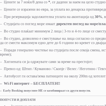
– Цените за 7 ноќи/8 дена со
*
, се дадени за наем на цело студио
– Цените се изразени во евра, за уплата во денарска противвред
– При резервација задолжителна уплата на аконтација од
30%
, 
– Студијата со поглед море имаат
директен поглед на море/пл
– Во студио плаќаат минимум 2 лица | 3-то и 4-то лице се сме
– Во студио, дозволено е сместување на лица согласно со предви
да се смести максимум едно дете до 6 години во кревет со два
– Поради генерално чистење на студијата после секоја смена, ист
време);
– Хигиената си ја одржувате сами за време на престојот;
– Превоз од: Штип / Куманово / Скопје / Велес / Неготино / Гевг
– Автобусот ги остава/зема патниците на околу 200m од хотелот 
– Wi-Fi интернет – БЕСПЛАТЕН!!
– Еarly Booking попустите НЕ се комбинираат со други попусти.
ПОПУСТИ И ДОПЛАТИ
– За уплата на два последователни термини (еден по друг), одобруваме