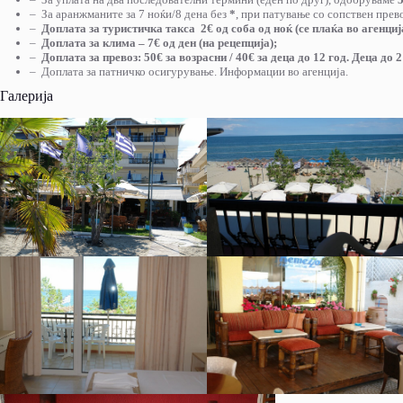
– За аранжманите за 7 ноќи/8 дена без
*
, при патување со сопствен прево
–
Доплата за туристичка такса 2€ од соба од ноќ (се плаќа во агенциј
–
Доплата за клима – 7€ од ден (на рецепција);
–
Доплата за превоз: 50€ за возрасни / 40€ за деца до 12 год. Деца до 2
– Доплата за патничко осигурување. Информации во агенција.
Галерија