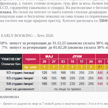
фрижидер..), тоалет, големо огледало, туш, фен за коса, балкон 
LCD, гардеробер (закачалки и сушара). На располагање е беспла
плажа.
Во склоп на хотелот се наоѓа елитен стилски дизајниран
пијалоци како и бесплатни лежалки на сама плажа со порачување 
на гостите им нуди пријатен престој. Хотелот располага со
ЛИФ
EARLY BOOKING – Лето 2026
10% попуст за резервации до 31.12.25 (авансна уплата 30% п
7% попуст за резервации до 01.02.26 (авансна уплата 30% п
НАПОМЕНА
– Цените се дадени по лице за 7 ноќи/8 дена со вклучен превоз | 3-то и 4-то