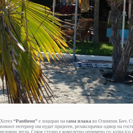
Хотел
“Pantheon”
е лоциран на
сама плажа
во Олимпик Бич. Ст
новиот ентериер им нудат пријатен, релаксирачки одмор на гостит
редовни легла. Секое студио е комплетно опремено со: кујна (со