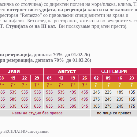
(масичка со столчиња) со директен поглед на море/плажа, клима, Т
тен
интернет во студијата, на рецепција како и на лежалките 
 ресторан “Remezzo” со првокласни специјалитети на храна и
на пијалок. Без оглед на ресторанот, хотелот и во вечерните час
Т
.
Студијата се на III кат.
Ви посакуваме пријатен престој.
ри резервација, доплата 70% до 01.02.26)
ри резервација, доплата 70% до 01.03.26)
 лице БЕСПЛАТНО сместување;