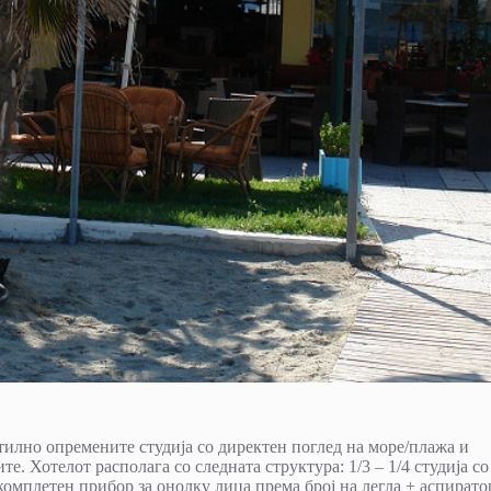
илно опремените студија со директен поглед на море/плажа и
е. Хотелот располага со следната структура: 1/3 – 1/4 студија со
 комплетен прибор за онолку лица према број на легла + аспирато