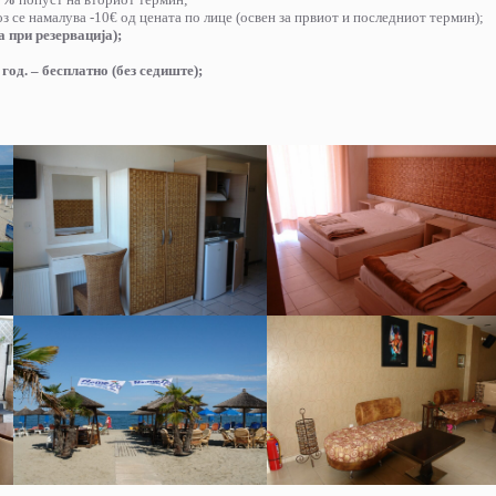
з се намалува -10€ од цената по лице (освен за првиот и последниот термин);
а при резервација);
 год. – бесплатно (без седиште);