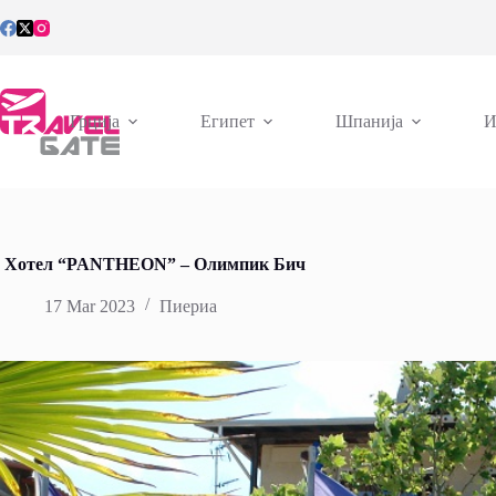
Skip
to
content
Грција
Египет
Шпанија
И
Хотел “PANTHEON” – Олимпик Бич
17 Mar 2023
Пиериа