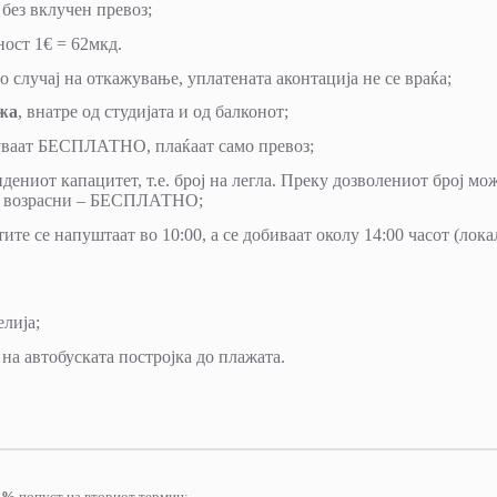
 без вклучен превоз;
ност 1€ = 62мкд.
во случај на откажување, уплатената аконтација не се враќа;
ажа
, внатре од студијата и од балконот;
стуваат БЕСПЛАТНО, плаќаат само превоз;
дениот капацитет, т.е. број на легла. Преку дозволениот број мо
јца возрасни – БЕСПЛАТНО;
ите се напуштаат во 10:00, а се добиваат околу 14:00 часот (лок
елија;
на автобуската постројка до плажата.
5%
попуст на вториот термин;