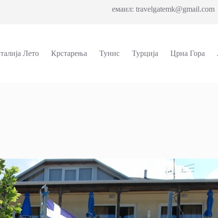
емаил: travelgatemk@gmail.com 
талија Лето
Крстарења
Тунис
Турција
Црна Гора