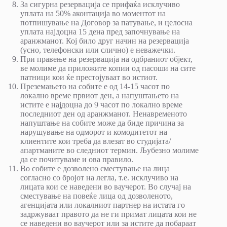
За сигурна резервација се прифаќа исклучиво
уплата на 50% аконтација во моментот на
потпишување на Договор за патување, и целосна
уплата најдоцна 15 дена пред започнување на
аранжманот. Кој било друг начин на резервација
(усно, телефонски или слично) е неважечки.
При правење на резервација на одбраниот објект,
ве молиме да приложите копии од пасоши на сите
патници кои ќе престојуваат во истиот.
Преземањето на собите е од 14-15 часот по
локално време првиот ден, а напуштањето на
истите е најдоцна до 9 часот по локално време
последниот ден од аранжманот. Ненавременото
напуштање на собите може да биде причина за
нарушување на одморот и комодитетот на
клиентите кои треба да влезат во студијата/
апартманите во следниот термин. Љубезно молиме
да се почитуваме и ова правило.
Во собите е дозволено сместување на лица
согласно со бројот на легла, т.е. исклучиво на
лицата кои се наведени во ваучерот. Во случај на
сместување на повеќе лица од дозволеното,
агенцијата или локалниот партнер на истата го
задржуваат правото да не ги примат лицата кои не
се наведени во ваучерот или за истите да побараат