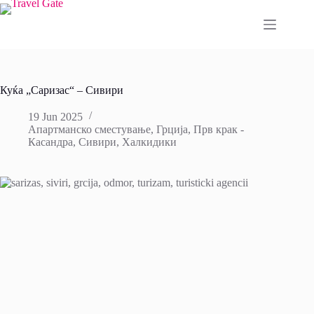
Skip
to
content
Куќа „Саризас“ – Сивири
19 Jun 2025
Апартманско сместување
,
Грција
,
Прв крак -
Касандра
,
Сивири
,
Халкидики