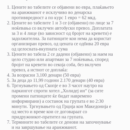
Цените во табелите се објавени во евра, плаќањето
на аранжманот е исклучиво во денарска
противвредност а по курс 1 евро = 62 мкд.
Цените во табелите 1 и 3 се (објавени) по лице за 7
ноќевања со вклучен автобуски превоз. Доплатата
за 3 и 4 лице (во зависност од бројот на кревети) е
задолжителна. За патниците кои нема да користат
организиран превоз, од цената се одбива 20 евра
од целосната-вкупната сума
Цените во табела 2 се дадени (објавени) за наем на
цело студио или апартман за 7 ноќевања, според
бројот на кревети во секоја соба, без вклучен
превоз, а истиот се доплаќа:
За возрасни 3,100 денари (50 евра)
За деца до 11,99 години 2.170 денари (40 евра)
Тргнувањето од Скопје е во 3 часот наутро на
паркингот спроти хотел „Холидеј ин“ (за сите
промени патниците ќе бидат навремено
информирани) а состанок на групата е во 2:30
минути. Тргнувањето од Грција кон Македонија е
од место и време кои се договараат со
придружникот-пратител на групата.
Термините во табелите се денови на започнување
и на завршување на аранжманот.