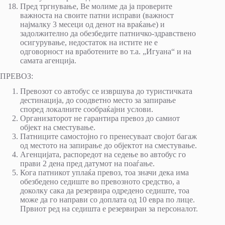
Пред тргнување, Ве молиме да ја проверите
важноста на своите патни исправи (важност
најмалку 3 месеци од денот на враќање) и
задолжително да обезбедите патничко-здравствено
осигурување, недостаток на истите не е
одговорност на вработените во т.а. „Игуана“ и на
самата агенција.
ПРЕВОЗ:
Превозот со автобус се извршува до туристичката
дестинација, до соодветно место за запирање
според локалните сообраќајни услови.
Организаторот не гарантира превоз до самиот
објект на сместување.
Патниците самостојно го пренесуваат својот багаж
од местото на запирање до објектот на сместување.
Агенцијата, распоредот на седење во автобус го
прави 2 дена пред датумот на поаѓање.
Кога патникот уплаќа превоз, тоа значи дека има
обезбедено седиште во превозното средство, а
доколку сака да резервира одредено седиште, тоа
може да го направи со доплата од 10 евра по лице.
Првиот ред на седишта е резервиран за персоналот.