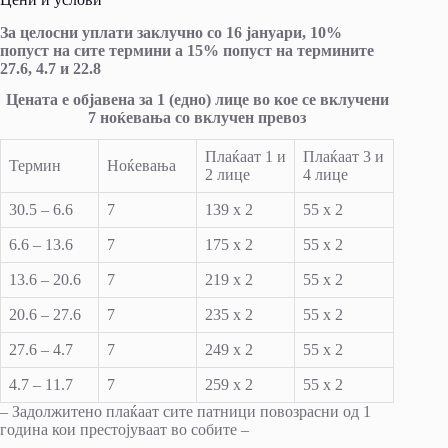
За целосни уплати заклучно со 16 јануари, 10%
попуст на сите термини а 15% попуст на термините
27.6, 4.7 и 22.8
Цената е објавена за 1 (едно) лице во кое се вклучени
7 ноќевања со вклучен превоз
Плаќаат 1 и
Плаќаат 3 и
Термин
Ноќевања
2 лице
4 лице
30.5 – 6.6
7
139 х 2
55 х 2
6.6 – 13.6
7
175 х 2
55 х 2
13.6 – 20.6
7
219 х 2
55 х 2
20.6 – 27.6
7
235 х 2
55 х 2
27.6 – 4.7
7
249 х 2
55 х 2
4.7 – 11.7
7
259 х 2
55 х 2
– Задолжитено плаќаат сите патници повозрасни од 1
година кои престојуваат во собите –