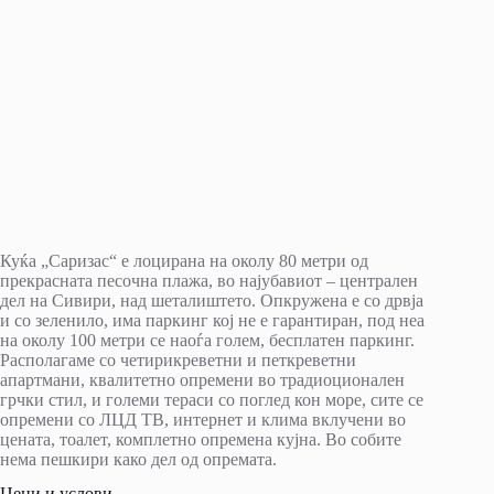
Куќа „Саризас“ е лоцирана на околу 80 метри од
прекрасната песочна плажа, во најубавиот – централен
дел на Сивири, над шеталиштето. Опкружена е со дрвја
и со зеленило, има паркинг кој не е гарантиран, под неа
на околу 100 метри се наоѓа голем, бесплатен паркинг.
Располагаме со четирикреветни и петкреветни
апартмани, квалитетно опремени во традиоционален
грчки стил, и големи тераси со поглед кон море, сите се
опремени со ЛЦД ТВ, интернет и клима вклучени во
цената, тоалет, комплетно опремена кујна. Во собите
нема пешкири како дел од опремата.
Цени и услови