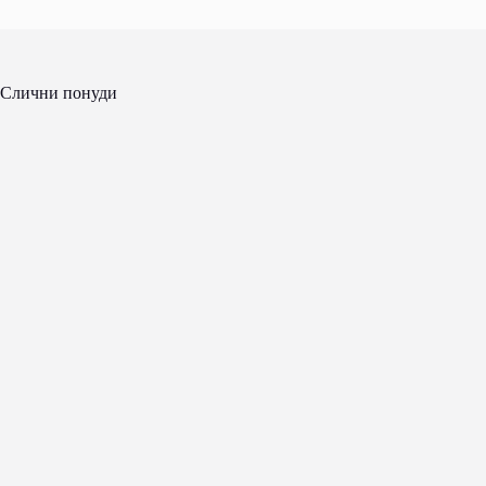
Слични понуди