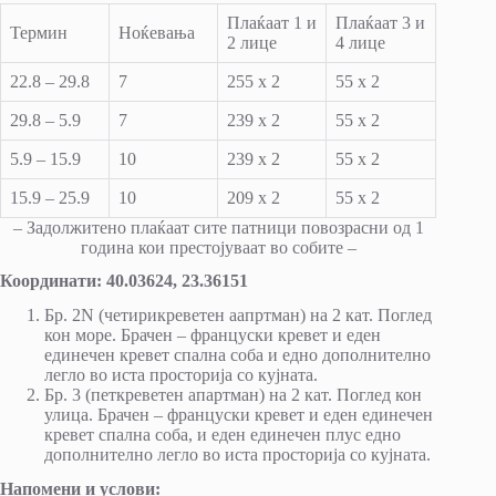
Плаќаат 1 и
Плаќаат 3 и
Термин
Ноќевања
2 лице
4 лице
22.8 – 29.8
7
255 х 2
55 х 2
29.8 – 5.9
7
239 х 2
55 х 2
5.9 – 15.9
10
239 х 2
55 х 2
15.9 – 25.9
10
209 х 2
55 х 2
– Задолжитено плаќаат сите патници повозрасни од 1
година кои престојуваат во собите –
Координати: 40.03624, 23.36151
Бр. 2N (четирикреветен аапртман) на 2 кат. Поглед
кон море. Брачен – француски кревет и еден
единечен кревет спална соба и едно дополнително
легло во иста просторија со кујната.
Бр. 3 (петкреветен апартман) на 2 кат. Поглед кон
улица. Брачен – француски кревет и еден единечен
кревет спална соба, и еден единечен плус едно
дополнително легло во иста просторија со кујната.
Напомени и услови: