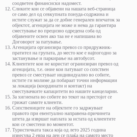
соодветен финансиски надомест.
Сликите кои се објавени на нашата веб-страница
се само дел од севкупната понуда-содржина и
истите служат за да се добие генерален впечаток за
објектот, агенцијата не може и нема да гарантира
сместување во прецизно одредена соба од
објавените освен ако таа не е напишана во
Договорот за патување.
Агенцијата организира превоз со придружник-
пратител на групата, до место кое е најпогодно за
застанување и паркирање на автобусот.
Клиентите кои не користат огранизиран превоз од
агенцијата, т.е. оние кои патуваат со сопствен
превоз се сместуваат индивидуално во собите,
истите ги молиме да побараат точни информации
за локација (координати и контакт) на
сместувачките капацитети во нашите канцеларии.
За хигиената во собите во текот на престојот се
грижат самите клиенти.
Сопствениците на објектите го задржуваат
правото при евентуално направена-причинета
штета да извршат наплата за истата од клиентите
кои се сместени во моментот.
Туристичката такса која од лето 2025 година
изнесува 2 еврa на ден се плаќа на самото место