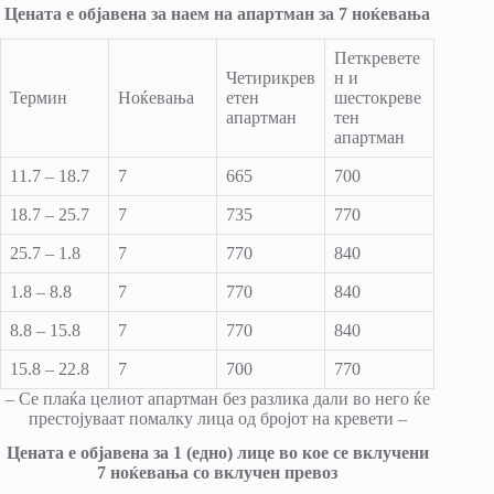
Цената е објавена за наем на апартман за 7 ноќевања
Петкревете
Четирикрев
н и
Термин
Ноќевања
етен
шестокреве
апартман
тен
апартман
11.7 – 18.7
7
665
700
18.7 – 25.7
7
735
770
25.7 – 1.8
7
770
840
1.8 – 8.8
7
770
840
8.8 – 15.8
7
770
840
15.8 – 22.8
7
700
770
– Се плаќа целиот апартман без разлика дали во него ќе
престојуваат помалку лица од бројот на кревети –
Цената е објавена за 1 (едно) лице во кое се вклучени
7 ноќевања со вклучен превоз