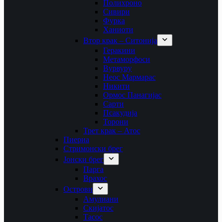
Полихроно
Сивири
Фурка
Ханиоти
Втор крак – Ситонија
Геракини
Метаморфоси
Вурвуру
Неос Мармарас
Никити
Ормос Панагијас
Сарти
Псакудија
Торони
Трет крак – Атос
Пиериа
Стримонски брег
Јонски брег
Парга
Врахос
Острови
Амулиани
Скијатос
Тасос