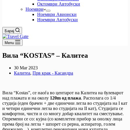
Октомври Автобуски
Ноември
Ноември Авионски
Ноември Автобуски
Барај
Menu
Вила “KOSTAS” – Калитеа
30 Mar 2023
Калитеа
,
Прв крак - Касандра
Вила “Kostas”, се наоѓа во центарот на Калитеа на булеварот
над плажата и на околу
120m од плажа
. Располага со 1/4
студија (еден брачен + две единечни легла во студијата на I кат
и четири единечни легла во студијата на II кат), Студијата се
комфортни, чисти и со многу добар квалитет на сместување.
Опремени се со: кујна (со комплетен прибор за онолку лица
према број на легла + шпорет со рерна, аспиратор, голем
фрижидер…), комплетно реновирани нови купатила,