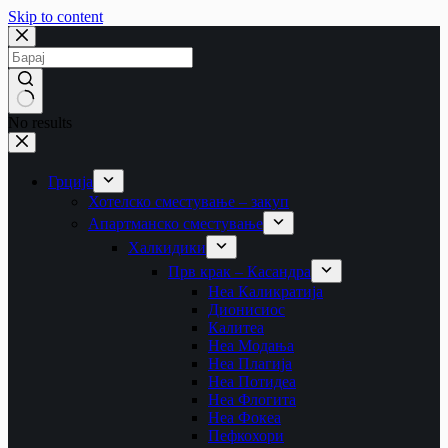
Skip to content
No results
Грција
Хотелско сместување – закуп
Апартманско сместување
Халкидики
Прв крак – Касандра
Неа Каликратија
Дионисиос
Калитеа
Неа Модања
Неа Плагија
Неа Потидеа
Неа Флогита
Неа Фокеа
Пефкохори