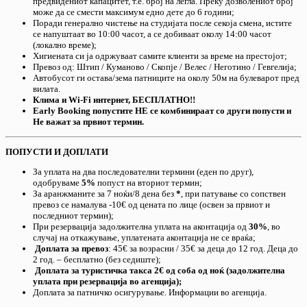
предвидениот капацитет, т.е. број на легла. Преку дозволениот број
може да се смести максимум едно дете до 6 години;
Поради генерално чистење на студијата после секоја смена, истите
се напуштаат во 10:00 часот, а се добиваат околу 14:00 часот
(локално време);
Хигиената си ја одржуваат самите клиенти за време на престојот;
Превоз од: Штип / Куманово / Скопје / Велес / Неготино / Гевгелија;
Автобусот ги остава/зема патниците на околу 50м на булеварот пред
вилата.
Клима и Wi-Fi интернет, БЕСПЛАТНО!!
Еarly Booking попустите НЕ се комбинираат со други попусти и
Не важат за првиот термин.
ПОПУСТИ И ДОПЛАТИ
За уплата на два последователни термини (еден по друг),
одобруваме
5%
попуст на вториот термин;
За аранжманите за 7 ноќи/8 дена без
*
, при патување со сопствен
превоз се намалува -10€ од цената по лице (освен за првиот и
последниот термин);
При резервација задолжителна уплата на аконтација од
30%
, во
случај на откажување, уплатената аконтација не се враќа;
Доплата за превоз
: 45€ за возрасни / 35€ за деца до 12 год. Деца до
2 год. – бесплатно (без седиште);
Доплата за туристичка такса 2€ од соба од ноќ (задолжителна
уплата при резервација во агенција);
Доплата за патничко осигурување. Информации во агенција.