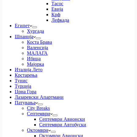
Тасос
Евија
Крф
Лефкада
Египет
Хургада
Шпанија
Коста Брава
Валенсија
МАЛАГА
Ибица
Мајорка
Италија Лето
Крстарења
Тунис
Турција
Црна Гора
Лазаревски Апартмани
Патувања
City Breaks
Септември
Септември Авионски
Септември Автобуски
Октомври
Октомври Авионски