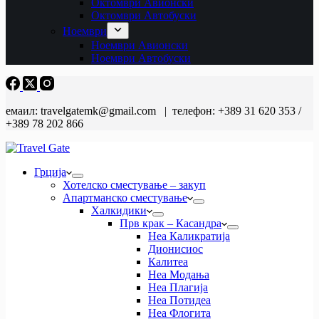
Октомври Авионски
Октомври Автобуски
Ноември
Ноември Авионски
Ноември Автобуски
емаил: travelgatemk@gmail.com | телефон: +389 31 620 353 /
+389 78 202 866
Грција
Хотелско сместување – закуп
Апартманско сместување
Халкидики
Прв крак – Касандра
Неа Каликратија
Дионисиос
Калитеа
Неа Модања
Неа Плагија
Неа Потидеа
Неа Флогита