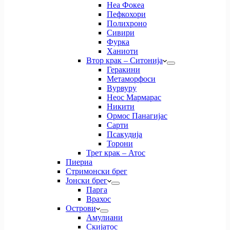
Неа Фокеа
Пефкохори
Полихроно
Сивири
Фурка
Ханиоти
Втор крак – Ситонија
Геракини
Метаморфоси
Вурвуру
Неос Мармарас
Никити
Ормос Панагијас
Сарти
Псакудија
Торони
Трет крак – Атос
Пиериа
Стримонски брег
Јонски брег
Парга
Врахос
Острови
Амулиани
Скијатос