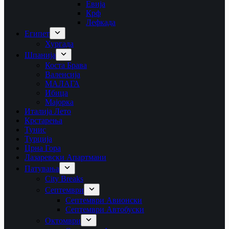
Евија
Крф
Лефкада
Египет
Хургада
Шпанија
Коста Брава
Валенсија
МАЛАГА
Ибица
Мајорка
Италија Лето
Крстарења
Тунис
Турција
Црна Гора
Лазаревски Апартмани
Патувања
City Breaks
Септември
Септември Авионски
Септември Автобуски
Октомври