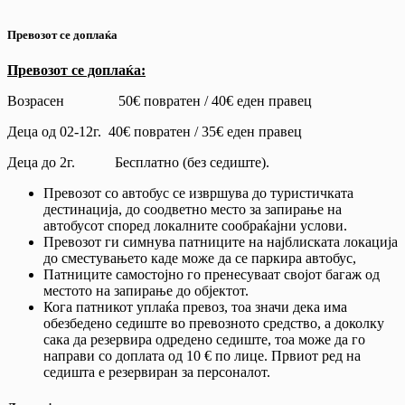
Превозот се доплаќа
Превозот се доплаќа:
Возрасен 50€ повратен / 40€ еден правец
Деца од 02-12г. 40€ повратен / 35€ еден правец
Деца до 2г. Бесплатно (без седиште).
Превозот со автобус се извршува до туристичката
дестинација, до соодветно место за запирање на
автобусот според локалните сообраќајни услови.
Превозот ги симнува патниците на најблиската локација
до сместувањето каде може да се паркира автобус,
Патниците самостојно го пренесуваат својот багаж од
местото на запирање до објектот.
Кога патникот уплаќа превоз, тоа значи дека има
обезбедено седиште во превозното средство, а доколку
сака да резервира одредено седиште, тоа може да го
направи со доплата од 10 € по лице. Првиот ред на
седишта е резервиран за персоналот.