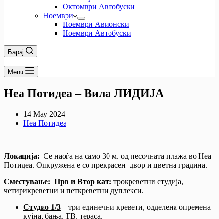
Октомври Автобуски
Ноември
Ноември Авионски
Ноември Автобуски
Барај
Menu
Неа Потидеа – Вила ЛИДИЈА
14 May 2024
Неа Потидеа
Локација:
Се наоѓа на само 30 м. од песочната плажа во Неа
Потидеа. Опкружена е со прекрасен двор и цветна градина.
Сместување:
Прв
и
Втор кат
:
трокреветни студија,
четирикреветни и петкреветни дуплекси.
Студио 1/3
– три единечни кревети, одделена опремена
кујна, бања, ТВ, тераса.