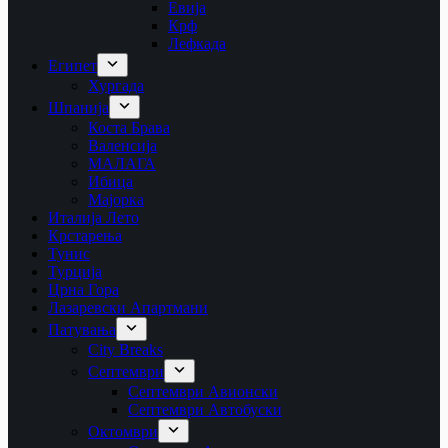
Евија
Крф
Лефкада
Египет
Хургада
Шпанија
Коста Брава
Валенсија
МАЛАГА
Ибица
Мајорка
Италија Лето
Крстарења
Тунис
Турција
Црна Гора
Лазаревски Апартмани
Патувања
City Breaks
Септември
Септември Авионски
Септември Автобуски
Октомври