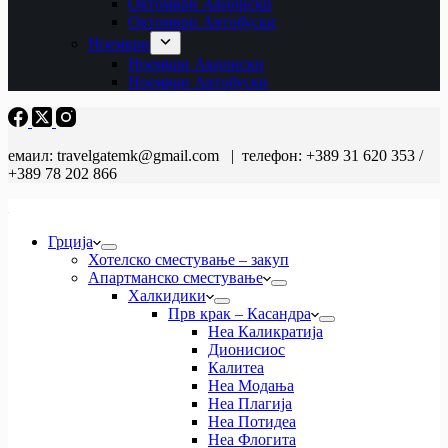
Октомври Авионски
Октомври Автобуски
Ноември
Ноември Авионски
Ноември Автобуски
емаил: travelgatemk@gmail.com | телефон: +389 31 620 353 /
+389 78 202 866
Грција
Хотелско сместување – закуп
Апартманско сместување
Халкидики
Прв крак – Касандра
Неа Каликратија
Дионисиос
Калитеа
Неа Модања
Неа Плагија
Неа Потидеа
Неа Флогита