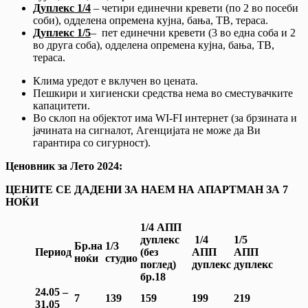
Дуплекс 1/4
– четири единечни кревети (по 2 во посеби
соби), одделена опремена кујна, бања, ТВ, тераса.
Дуплекс 1/5
– пет единечни кревети (3 во една соба и 2
во друга соба), одделена опремена кујна, бања, ТВ,
тераса.
Клима уредот е вклучен во цената.
Пешкири и хигиенски средства нема во сместувачките
капацитети.
Во склоп на објектот има WI-FI интернет (за брзината и
јачината на сигналот, Агенцијата не може да Ви
гарантира со сигурност).
Ценовник за Лето 2024:
ЦЕНИТЕ СЕ ДАДЕНИ ЗА НАЕМ НА АПАРТМАН ЗА 7
НОЌИ
1/4 АПП
дуплекс
1/4
1/5
Бр.на
1/3
Период
(без
АПП
АПП
ноќи
студио
поглед)
дуплекс
дуплекс
бр.18
24.05 –
7
139
159
199
219
31.05