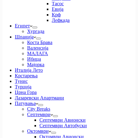
Тасос
Евија
Крф
Лефкада
Египет
Хургада
Шпанија
Коста Брава
Валенсија
МАЛАГА
Ибица
Мајорка
Италија Лето
Крстарења
Тунис
Турција
Црна Гора
Лазаревски Апартмани
Патувања
City Breaks
Септември
Септември Авионски
Септември Автобуски
Октомври
Октомври Авионски