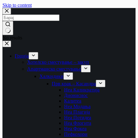
Skip to content
No results
Грција
Хотелско сместување – закуп
Апартманско сместување
Халкидики
Прв крак – Касандра
Неа Каликратија
Дионисиос
Калитеа
Неа Модања
Неа Плагија
Неа Потидеа
Неа Флогита
Неа Фокеа
Пефкохори