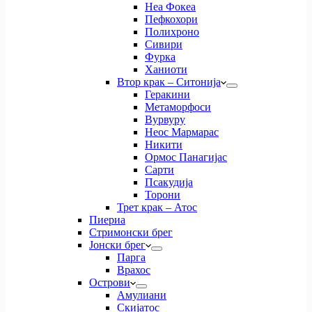
Неа Фокеа
Пефкохори
Полихроно
Сивири
Фурка
Ханиоти
Втор крак – Ситонија
Геракини
Метаморфоси
Вурвуру
Неос Мармарас
Никити
Ормос Панагијас
Сарти
Псакудија
Торони
Трет крак – Атос
Пиериа
Стримонски брег
Јонски брег
Парга
Врахос
Острови
Амулиани
Скијатос