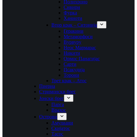
Полихроно
Сивири
Фурка
Ханиоти
Втор крак – Ситонија
Геракини
Метаморфоси
Вурвуру
Неос Мармарас
Никити
Ормос Панагијас
Сарти
Псакудија
Торони
Трет крак – Атос
Пиериа
Стримонски брег
Јонски брег
Парга
Врахос
Острови
Амулиани
Скијатос
Тасос