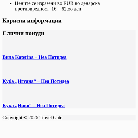
Цените се изразени во EUR во денарска
противвредност 1€ = 62,оо ден.
Корисни информации
Слични понуди
Вила Katerina – Неа Потидеа
Куќа „Игуана“ – Неа Потидеа
Куќа „Нико“ – Неа Потидеа
Copyright © 2026 Travel Gate