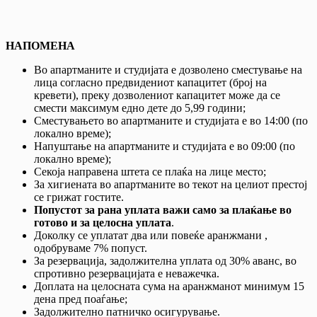
НАПОМЕНА
Во апартманите и студијата е дозволено сместување на
лица согласно предвидениот капацитет (број на
кревети), преку дозволениот капацитет може да се
смести максимум едно дете до 5,99 години;
Сместувањето во апартманите и студијата е во 14:00 (по
локално време);
Напуштање на апартманите и студијата е во 09:00 (по
локално време);
Секоја направена штета се плаќа на лице место;
За хигиената во апартманите во текот на целиот престој
се грижат гостите.
Попустот за рана уплата важи само за плаќање во
готово и за целосна уплата
.
Доколку се уплатат два или повеќе аранжмани ,
одобруваме 7% попуст.
За резервација, задолжителна уплата од 30% аванс, во
спротивно резервацијата е неважечка.
Доплата на целосната сума на аранжманот минимум 15
дена пред поаѓање;
Задолжително патничко осигурување.