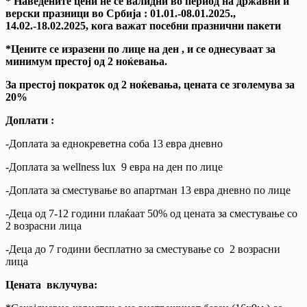
* Наведените цени не се валидни во период на државни и
верски празници во Србија : 01.01.-08.01.2025.,
14.02.-18.02.2025, кога важат посебни празнични пакети
*Цените се изразени по лице на ден , и се однесуваат за
минимум престој од 2 ноќевања.
За престој пократок од 2 ноќевања, цената се зголемува за
20%
Доплати :
-Доплата за еднокреветна соба 13 евра дневно
-Доплата за wellness lux 9 евра на ден по лице
-Доплата за сместување во апартман 13 евра дневно по лице
-Деца од 7-12 години плаќаат 50% од цената за сместување со
2 возрасни лица
-Деца до 7 години бесплатно за сместување со 2 возрасни
лица
Цената вклучува: