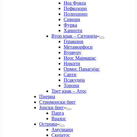
Неа Фокеа
Пефкохори
Полихроно
Сивири
Фурка
Ханиоти
Втор крак – Ситонија
Геракини
Метаморфоси
Вурвуру
Неос Мармарас
Никити
Ормос Панагијас
Сарти
Псакудија
Торони
Трет крак – Атос
Пиериа
Стримонски брег
Јонски брег
Парга
Врахос
Острови
Амулиани
Скијатос