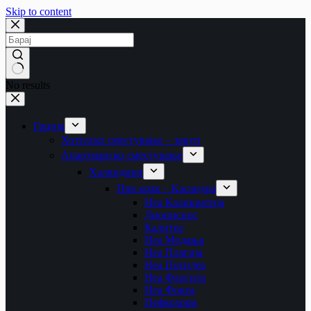
Skip to content
No results
Грција
Хотелско сместување – закуп
Апартманско сместување
Халкидики
Прв крак – Касандра
Неа Каликратија
Дионисиос
Калитеа
Неа Модања
Неа Плагија
Неа Потидеа
Неа Флогита
Неа Фокеа
Пефкохори