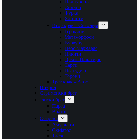
Полихроно
Сивири
Фурка
Ханиоти
Втор крак – Ситонија
Геракини
Метаморфоси
Вурвуру
Неос Мармарас
Никити
Ормос Панагијас
Сарти
Псакудија
Торони
Трет крак – Атос
Пиериа
Стримонски брег
Јонски брег
Парга
Врахос
Острови
Амулиани
Скијатос
Тасос