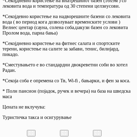
*Секојдневно користење на внатрешниот базен (16х9м ) со
лековита вода и температура од 30 степени целзиусови.
*Секојдевно користење на надворешните базени со лековита
вода ( во период кога дозволуваат временските услови )
Велнес центар (сауна, солена соба,џакузи базен со лековита
Пролом вода, парна бања)
*Секојдневно користење на фитнес салата и спортските
терени, користење на салите за забави, тенис, билијард,
пикадо.
*Сместувањето е во стандардни двокреветни соби во хотел
Радан.
*Секоја соба е опремена со Тв, Wi-fi , бањарки, и фен за коса.
* Полн пансион (појадок, ручек и вечера) на база на шведска
маса
Цената не вклучува:
Туристичка такса и осигурување