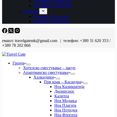
Октомври Авионски
Октомври Автобуски
Ноември
Ноември Авионски
Ноември Автобуски
емаил: travelgatemk@gmail.com | телефон: +389 31 620 353 /
+389 78 202 866
Грција
Хотелско сместување – закуп
Апартманско сместување
Халкидики
Прв крак – Касандра
Неа Каликратија
Дионисиос
Калитеа
Неа Модања
Неа Плагија
Неа Потидеа
Неа Флогита