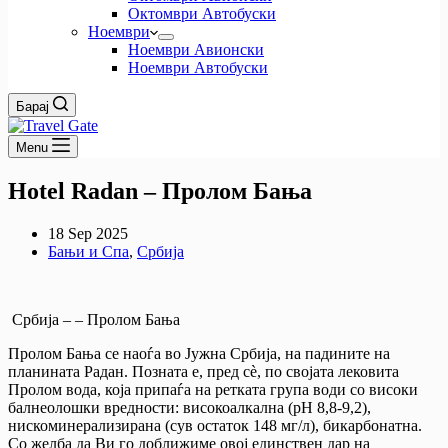
Октомври Автобуски
Ноември
Ноември Авионски
Ноември Автобуски
Барај
Menu
Hotel Radan – Пролом Бања
18 Sep 2025
Бањи и Спа
,
Србија
Србија – – Пролом Бања
Пролом Бања се наоѓа во Јужна Србија, на падините на
планината Радан. Позната е, пред сè, по својата лековита
Пролом вода, која припаѓа на ретката група води со високи
балнеолошки вредности: високоалкална (pH 8,8-9,2),
нискоминерализирана (сув остаток 148 мг/л), бикарбонатна.
Со желба да Ви го доближиме овој единствен дар на