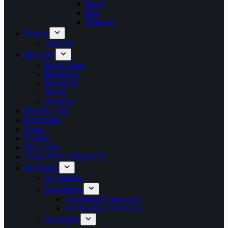
Евија
Крф
Лефкада
Египет
Хургада
Шпанија
Коста Брава
Валенсија
МАЛАГА
Ибица
Мајорка
Италија Лето
Крстарења
Тунис
Турција
Црна Гора
Лазаревски Апартмани
Патувања
City Breaks
Септември
Септември Авионски
Септември Автобуски
Октомври