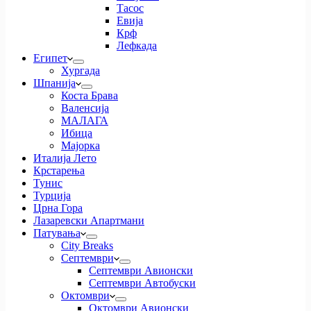
Тасос
Евија
Крф
Лефкада
Египет
Хургада
Шпанија
Коста Брава
Валенсија
МАЛАГА
Ибица
Мајорка
Италија Лето
Крстарења
Тунис
Турција
Црна Гора
Лазаревски Апартмани
Патувања
City Breaks
Септември
Септември Авионски
Септември Автобуски
Октомври
Октомври Авионски