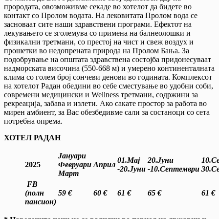
прородата, овозможивме секаде во хотелот да бидете во
контакт со Пролом водата. На лековитата Пролом вода се
засноваат сите наши здравствени програми. Ефектот на
лекувањето се зголемува со примена на балнеолошки и
физикални третмани, со престој на чист и свеж воздух и
прошетки во недопрената природа на Пролом Бања. За
подобрување на општата здравствена состојба придонесуваат
надморската височина (550-668 м) и умерено континенталната
клима со голем број сончеви денови во годината. Комплексот
на хотелот Радан обедини во себе сместување во удобни соби,
современи медицински и Wellness третмани, содржини за
рекреација, забава и излети. Ако сакате простор за работа во
мирен амбиент, за Вас обезбедивме сали за состаноци со сета
потребна опрема.
ХОТЕЛ РАДАН
Јануари
01.Мај
20.Јуни
10.С
2025
Февруари
Април
-20.Јуни
-10.Септември
30.С
Март
FB
(полн
59 €
60 €
61
€
65 €
61
€
пансион)