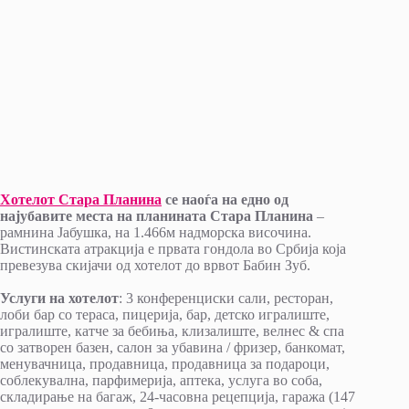
Хотелот Стара Планина
се наоѓа на едно од
најубавите места на планината Стара Планина
–
рамнина Јабушка, на 1.466м надморска височина.
Вистинската атракција е првата гондола во Србија која
превезува скијачи од хотелот до врвот Бабин Зуб.
Услуги на хотелот
: 3 конференциски сали, ресторан,
лоби бар со тераса, пицерија, бар, детско игралиште,
игралиште, катче за бебиња, клизалиште, велнес & спа
со затворен базен, салон за убавина / фризер, банкомат,
менувачница, продавница, продавница за подароци,
соблекувална, парфимерија, аптека, услуга во соба,
складирање на багаж, 24-часовна рецепција, гаража (147