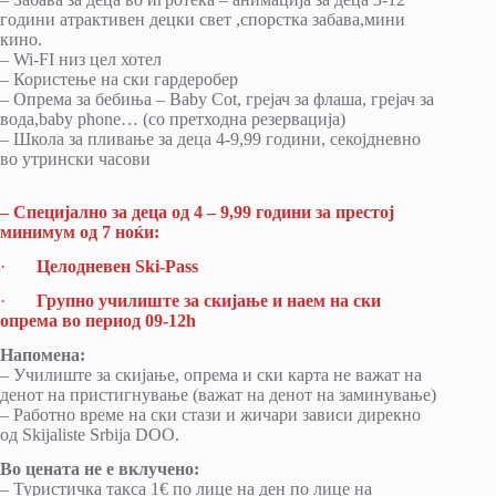
години атрактивен децки свет ,спорстка забава,мини
кино.
– Wi-FI низ цел хотел
– Користење на ски гардеробер
– Опрема за бебиња – Baby Cot, грејач за флаша, грејач за
вода,baby phone… (со претходна резервација)
– Школа за пливање за деца 4-9,99 години, секојдневно
во утрински часови
– Специјално за деца од 4 – 9,99 години за престој
минимум од 7 ноќи:
·
Целодневен
Ski-Pass
·
Групно училиште за скијање и наем на ски
опрема во период 0
9
-12
h
Напомена:
– Училиште за скијање, опрема и ски карта не важат на
денот на пристигнување (важат на денот на заминување)
– Работно време на ски стази и жичари зависи дирекно
од Skijaliste Srbija DOO.
Во цената не е вклучено:
– Туристичка такса 1€ по лице на ден по лице на