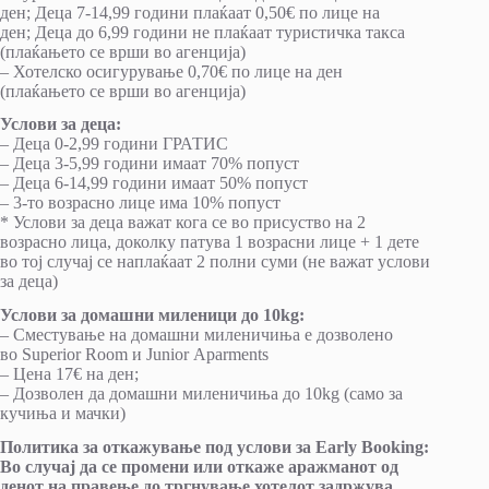
ден; Деца 7-14,99 години плаќаат 0,50€ по лице на
ден; Деца до 6,99 години не плаќаат туристичка такса
(плаќањето се врши во агенција)
– Хотелско осигурување 0,70€ по лице на ден
(плаќањето се врши во агенција)
Услови за деца:
– Деца 0-2,99 години ГРАТИС
– Деца 3-5,99 години имаат 70% попуст
– Деца 6-14,99 години имаат 50% попуст
– 3-то возрасно лице има 10% попуст
* Услови за деца важат кога се во присуство на 2
возрасно лица, доколку патува 1 возрасни лице + 1 дете
во тој случај се наплаќаат 2 полни суми (не важат услови
за деца)
Услови за домашни миленици
до 10
kg
:
– Сместување на домашни миленичиња е дозволено
во Superior Room и Junior Aparments
– Цена 17€ на ден;
– Дозволен да домашни миленичиња до 10kg (само за
кучиња и мачки)
Политика за откажување
под услови за Е
arly
Booking
:
Во случај да се промени или откаже аражманот од
денот на правење до тргнување хотелот задржува