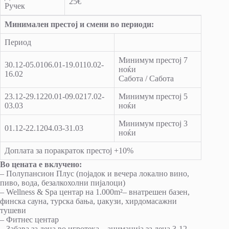
25€
Ручек
Минимален престој и смени во периоди:
Период
Минимум престој 7
30.12-05.0106.01-19.0110.02-
ноќи
16.02
Сабота / Сабота
23.12-29.1220.01-09.0217.02-
Минимум престој 5
03.03
ноќи
Минимум престој 3
01.12-22.1204.03-31.03
ноќи
Доплата за поракраток престој +10%
Во цената е вклучено:
– Полупансион Плус (појадок и вечера локално вино,
пиво, вода, безалкохолни пијалоци)
– Wellness & Spa центар на 1.000m²– внатрешен базен,
финска сауна, турска бања, џакузи, хирдомасажни
тушеви
– Фитнес центар
– Забава за деца во игротека – анимација за деца 3-12