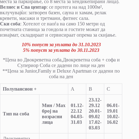
места за паркирање, со 8 места за хендикепирани лица).
Велнес и Спа центар
: се протега на над 1000м²,
вклучувајќи: затворен базен, сауна и хамам, релак
кревети, масажи и третмани, фитнес сала.
Ски соба
: Хотелот се наоѓа на само 150 метри од
почетната станица за гондола и гостите можат да
изнајмат, складираат и сервисираат опрема за скијање.
10%
попуст за уплата до 31.10.2023
5% попуст за уплата до
30.11.202
3
*Цена во Двокреветна соба,Двокреветна соба + софа и
Супериор Соба се дадени по лице на ден
**Цена за Junior,Family и Deluxe Apartmаn се дадени по
соба на ден
Полупансион
+
A
B
C
D
23.12-
Мин / Мах
01.12-
29.12
06.01-
број на
22.12
20.01-
19.01
3
0
.12-
Тип на соба
возрасни
04.03-
09.02
10.02-
0
5
.01
лица
31.03
17.02-
16.02
03.03
Двокреветна