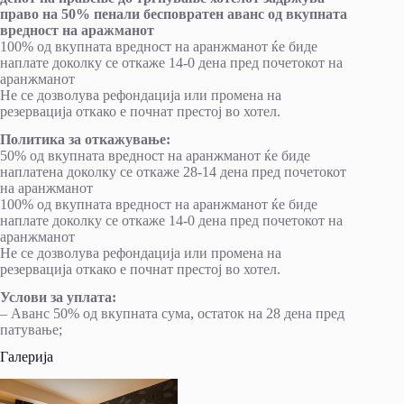
право на 50% пенали бесповратен аванс од вкупната
вредност на аражманот
100% од вкупната вредност на аранжманот ќе биде
наплате доколку се откаже 14-0 дена пред почетокот на
аранжманот
Не се дозволува рефондација или промена на
резервација откако е почнат престој во хотел.
Политика за откажување:
50% од вкупната вредност на аранжманот ќе биде
наплатена доколку се откаже 28-14 дена пред почетокот
на аранжманот
100% од вкупната вредност на аранжманот ќе биде
наплате доколку се откаже 14-0 дена пред почетокот на
аранжманот
Не се дозволува рефондација или промена на
резервација откако е почнат престој во хотел.
Услови за уплата:
– Аванс 50% од вкупната сума, остаток на 28 дена пред
патување;
Галерија