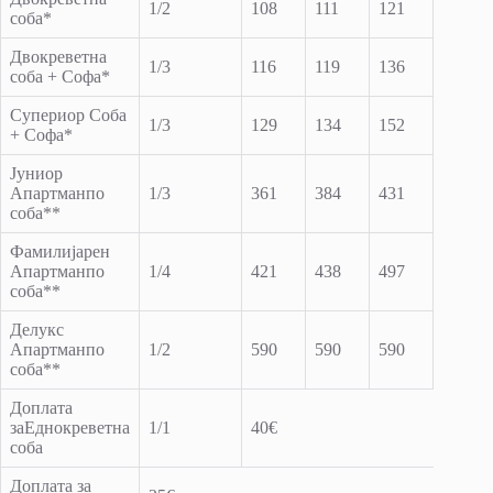
1/2
108
111
121
145
соба*
Двокреветна
1/3
116
119
136
152
соба + Софа*
Супериор Соба
1/3
129
134
152
168
+ Софа*
Јуниор
Апартманпо
1/3
361
384
431
481
соба**
Фамилијарен
Апартманпо
1/4
421
438
497
578
соба**
Делукс
Апартманпо
1/2
590
590
590
590
соба**
Доплата
заЕднокреветна
1/1
40€
соба
Доплата за