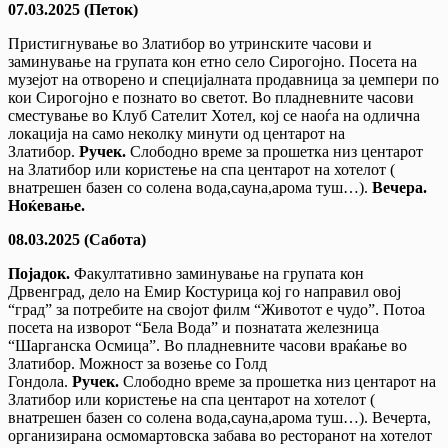
07.03.2025 (Петок)
Пристигнување во Златибор во утринските часови и
заминување на групата кон етно село Сирогојно. Посета на
музејот на отворено и специјалната продавница за џемпери по
кои Сирогојно е познато во светот. Во пладневните часови
сместување во Клуб Сателит Хотел, кој се наоѓа на одлична
локација на само неколку минути од центарот на
Златибор.
Ручек.
Слободно време за прошетка низ центарот
на Златибор или користење на спа центарот на хотелот (
внатрешен базен со солена вода,сауна,арома туш…).
Вечера.
Ноќевање.
08.03.2025 (Сабота)
Појадок.
Факултативно заминување на групата кон
Дрвенград, дело на Емир Костурица кој го направил овој
“град” за потребите на својот филм “Животот е чудо”. Потоа
посета на изворот “Бела Водa” и познатата железница
“Шарганска Осмица”. Во пладневните часови враќање во
Златибор. Можност за возење со Голд
Гондола.
Ручек.
Слободно време за прошетка низ центарот на
Златибор или користење на спа центарот на хотелот (
внатрешен базен со солена вода,сауна,арома туш…). Вечерта,
организирана осмомартовска забава во ресторанот на хотелот