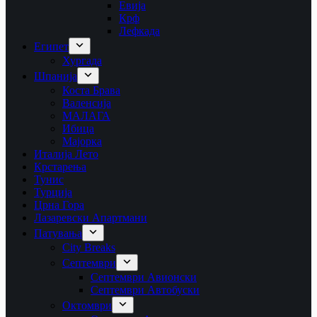
Евија
Крф
Лефкада
Египет
Хургада
Шпанија
Коста Брава
Валенсија
МАЛАГА
Ибица
Мајорка
Италија Лето
Крстарења
Тунис
Турција
Црна Гора
Лазаревски Апартмани
Патувања
City Breaks
Септември
Септември Авионски
Септември Автобуски
Октомври