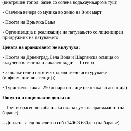
(внатрешен топол базен со солена вода,сауна,арома туш)
• Свечена вечера со музика во живо на 8-ми март
• Посета на Врњачка Бања
• Организација и реализација на патувањето со лиценциран
придружник на патувањето
Цената на аранжманот не вклучува:
• Посета на Дрвенград, Бела Вода и Шарганска осмица со
вклучена влезница и локален водич – 15 евра
• Задолжително патничко-здравствено осигурување
(информации во агенција)
• Туристичка такса 250 денари по лице (се плаќа во агенција)
Попусти и опционални доплати:
– Трет возрасен во соба плаќа полна сума на аранжманот (на
барање)
– Доплата за еднокреветна соба 140€/8.680ден (на барање)