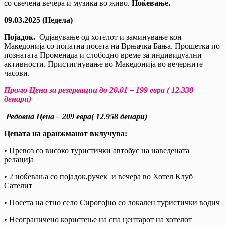
со свечена вечера и музика во живо.
Ноќевање.
09.03.2025 (Недела)
Појадок.
Одјавување од хотелот и заминување кон
Македонија со попатна посета на Врњачка Бања. Прошетка по
познатата Променада и слободно време за индивидуални
активности. Пристигнување во Македонија во вечерните
часови.
Промо Цена за резервации до 20.01 – 199 eвра ( 12.338
денари)
Редовна Цена – 209 евра( 12.958 денари)
Цената на аранжманот вклучува:
• Превоз со високо туристички автобус на наведената
релација
• 2 ноќевања со појадок,ручек и вечера во Хотел Клуб
Сателит
• Посета на етно село Сирогојно со локален туристички водич
• Неограничено користење на спа центарот на хотелот