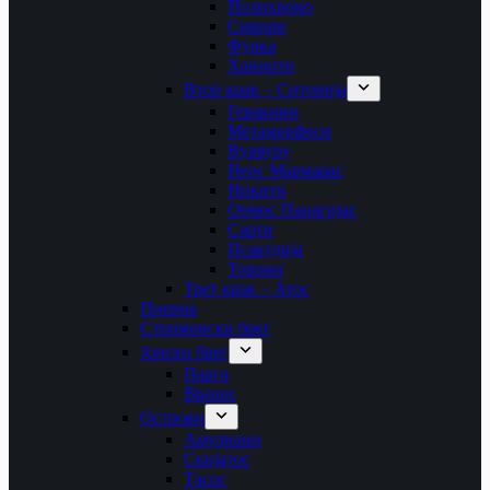
Полихроно
Сивири
Фурка
Ханиоти
Втор крак – Ситонија
Геракини
Метаморфоси
Вурвуру
Неос Мармарас
Никити
Ормос Панагијас
Сарти
Псакудија
Торони
Трет крак – Атос
Пиериа
Стримонски брег
Јонски брег
Парга
Врахос
Острови
Амулиани
Скијатос
Тасос