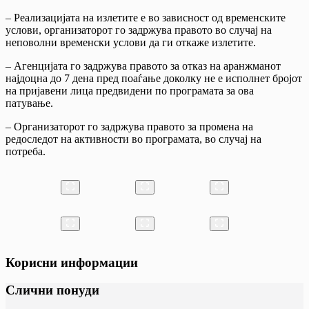
– Реализацијата на излетите е во зависност од временските
услови, организаторот го задржува правото во случај на
неповолни временски услови да ги откаже излетите.
– Агенцијата го задржува правото за отказ на аранжманот
најдоцна до 7 дена пред поаѓање доколку не е исполнет бројот
на пријавени лица предвидени по програмата за ова
патување.
– Организаторот го задржува правото за промена на
редоследот на активности во програмата, во случај на
потреба.
Корисни информации
Слични понуди