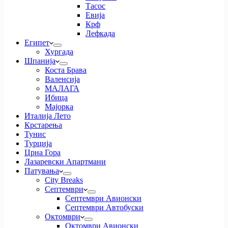
Тасос
Евија
Крф
Лефкада
Египет
Хургада
Шпанија
Коста Брава
Валенсија
МАЛАГА
Ибица
Мајорка
Италија Лето
Крстарења
Тунис
Турција
Црна Гора
Лазаревски Апартмани
Патувања
City Breaks
Септември
Септември Авионски
Септември Автобуски
Октомври
Октомври Авионски