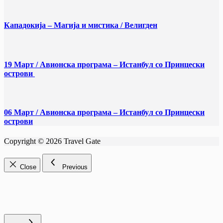
Кападокија – Магија и мистика / Велигден
19 Март / Aвионска програма – Истанбул со Принцески
острови
06 Март / Aвионска програма – Истанбул со Принцески
острови
Copyright © 2026 Travel Gate
Close
Previous