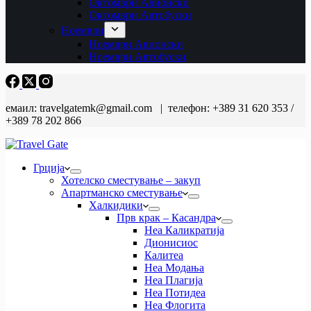
Октомври Авионски
Октомври Автобуски
Ноември
Ноември Авионски
Ноември Автобуски
емаил: travelgatemk@gmail.com | телефон: +389 31 620 353 /
+389 78 202 866
Грција
Хотелско сместување – закуп
Апартманско сместување
Халкидики
Прв крак – Касандра
Неа Каликратија
Дионисиос
Калитеа
Неа Модања
Неа Плагија
Неа Потидеа
Неа Флогита