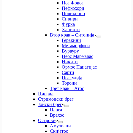
Неа Фокеа
Пефкохори
Полихроно
Сивири
Фурка
Ханиоти
Втор крак – Ситонија
Геракини
Метаморфоси
Вурвуру
Неос Мармарас
Никити
Ормос Панагијас
Сарти
Псакудија
Торони
Трет крак – Атос
Пиериа
Стримонски брег
Јонски брег
Парга
Врахос
Острови
Амулиани
Скијатос