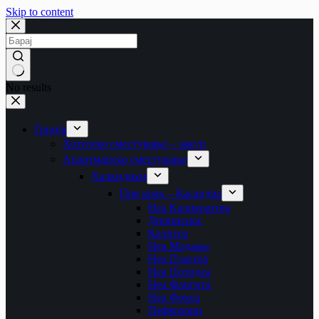
Skip to content
No results
Грција
Хотелско сместување – закуп
Апартманско сместување
Халкидики
Прв крак – Касандра
Неа Каликратија
Дионисиос
Калитеа
Неа Модања
Неа Плагија
Неа Потидеа
Неа Флогита
Неа Фокеа
Пефкохори