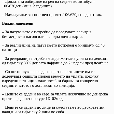
– Доплата за одбирање на ред на седење во автобус –
10€/620ден (мин. 2 седишта)
– Намалување за сопствен превоз -10€/620ден од патник.
Важни напомени:
– За патувањето е потребно да поседувате валиден
биометриски пасош или валидна лична карта.
– За реализација на патувањето потребен е минимум од 40
патници.
– За резервација потребна е задолжителна уплата на депозит
од најмалку 30% доплата најдоцна до 2 недели пред поаѓање.
– Со потпишување на договорот на патниците им се
доделуваат седишта според времето на уплата, доколку
одредени патници имаат посебни барања за конкретно
седиште истото го доплаќаат во агенција.
– Цените се дадени во евра за уплата исклучиво во денарска
противвредност по курс 1€=62мкд.
– Цените се дадени по лице за сместување во двокреветни
валидни за најмалку 2 лица во соба.