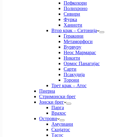
Пефкохори
Полихроно
Сивири
Фурка
Ханиоти
Втор крак – Ситонија
Геракини
Метаморфоси
Вурвуру
Неос Мармарас
Никити
Ормос Панагијас
Сарти
Псакудија
Торони
Трет крак – Атос
Пиериа
Стримонски брег
Јонски брег
Парга
Врахос
Острови
Амулиани
Скијатос
Тасос