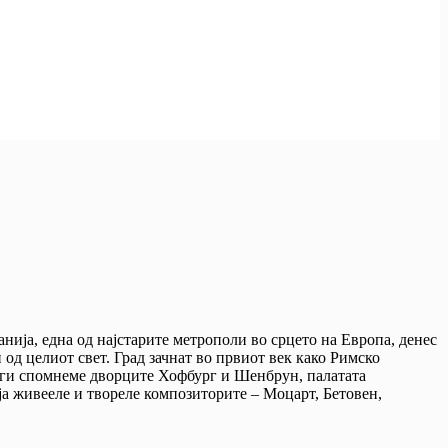
нија, една од најстарите метрополи во срцето на Европа, денес
од целиот свет. Град зачнат во првиот век како Римско
да ги спомнеме дворците Хофбург и Шенбрун, палатата
ја живееле и твореле композиторите – Моцарт, Бетовен,