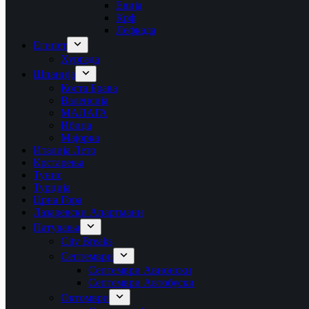
Евија
Крф
Лефкада
Египет
Хургада
Шпанија
Коста Брава
Валенсија
МАЛАГА
Ибица
Мајорка
Италија Лето
Крстарења
Тунис
Турција
Црна Гора
Лазаревски Апартмани
Патувања
City Breaks
Септември
Септември Авионски
Септември Автобуски
Октомври