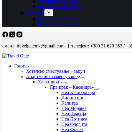
Октомври Авионски
Октомври Автобуски
Ноември
Ноември Авионски
Ноември Автобуски
емаил: travelgatemk@gmail.com | телефон: +389 31 620 353 / +3
Грција
Хотелско сместување – закуп
Апартманско сместување
Халкидики
Прв крак – Касандра
Неа Каликратија
Дионисиос
Калитеа
Неа Модања
Неа Плагија
Неа Потидеа
Неа Флогита
Неа Фокеа