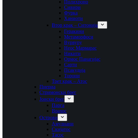
Полихроно
Сивири
Фурка
Ханиоти
Втор крак – Ситонија
Геракини
Метаморфоси
Вурвуру
Неос Мармарас
Никити
Ормос Панагијас
Сарти
Псакудија
Торони
Трет крак – Атос
Пиериа
Стримонски брег
Јонски брег
Парга
Врахос
Острови
Амулиани
Скијатос
Тасос