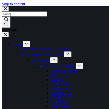
Skip to content
No results
Грција
Хотелско сместување – закуп
Апартманско сместување
Халкидики
Прв крак – Касандра
Неа Каликратија
Дионисиос
Калитеа
Неа Модања
Неа Плагија
Неа Потидеа
Неа Флогита
Неа Фокеа
Пефкохори