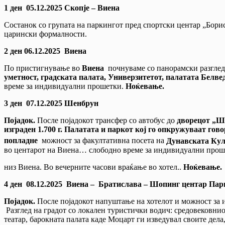
1 ден 05.12.2025 Скопје – Виена
Состанок со групата на паркингот пред спортски центар „Борис
царински формалности.
2 ден 06.12.2025 Виена
По пристигнување во
Виена
почнуваме со панорамски разглед
уметност, градската палата, Универзитетот, палатата Белв
време за индивидуални прошетки.
Ноќевање.
3 ден 07.12.2025 Шенбрун
Појадок.
После појадокот трансфер со автобус до
дворецот „Ш
изграден 1.700 г. Палатата и паркот кој го опкружуваат го
попладне
можност за факултативна посета на
Дунавската Кула
во центарот на Виена… слободно време за индивидуални прош
низ Виена. Во вечерните часови враќање во хотел..
Ноќевање.
4 ден
0
8.12.2025 Виена – Братислава – Шопинг центар Пар
Појадок.
После појадокот напуштање на хотелот и можност за 
Разглед на градот со локален туристички водич: средовековни
театар, барокната палата каде Моцарт ги изведувал своите дел