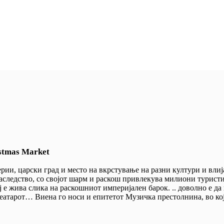
istmas Мarket
и, царски град и место на вкрстување на разни култури и влија
аследство, со својот шарм и раскош привлекува милиони туристи 
ој е жива слика на раскошниот империјален барок. .. доволно е 
 театарот… Виена го носи и епитетот Музичка престолнина, во ко