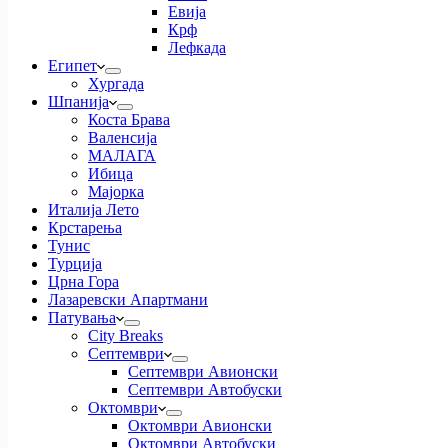
Евија
Крф
Лефкада
Египет
Хургада
Шпанија
Коста Брава
Валенсија
МАЛАГА
Ибица
Мајорка
Италија Лето
Крстарења
Тунис
Турција
Црна Гора
Лазаревски Апартмани
Патувања
City Breaks
Септември
Септември Авионски
Септември Автобуски
Октомври
Октомври Авионски
Октомври Автобуски