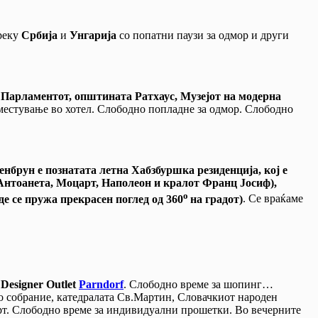
реку
Србија
и
Унгарија
со попатни паузи за одмор и други
Парламентот, општината Ратхаус, Музејот на модерна
естување во хотел. Слободно попладне за одмор. Слободно
нбрун е познатата летна Хабзбуршка резиденција, кој е
 Антоанета, Моцарт, Наполеон и кралот Франц Јосиф),
о
де се пружа прекрасен поглед од 360
на градот)
. Се враќаме
и
Designer Outlet
Parndorf
. Слободно време за шопинг…
о собрание, катедралата Св.Мартин, Словачкиот народен
церт. Слободно време за индивидуални прошетки. Во вечерните