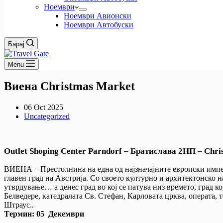
Ноември
Ноември Авионски
Ноември Автобуски
Барај
Menu
Виена Christmas Мarket
06 Oct 2025
Uncategorized
Outlet Shoping Center Parndorf – Братислава 2НП – Chr
ВИЕНА – Престолнина на една од најзначајните европски импери
главен град на Австрија. Со своето културно и архитектонско н
утврдување… а денес град во кој се патува низ времето, град к
Белведере, катедралата Св. Стефан, Карловата црква, операта,
Штраус..
Tермин: 05 Декември