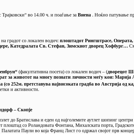
 Трајковски“ во 14.00 ч. и поаѓање за
Виена
. Ноќно патување п
 на градот со локален водич:
плоштадот Рингштрасе, Операта, 
едере, Катедралата Св. Стефан, Зимскиот дворец Хофбург…
См
енбрун“
(факултативна посета) со локален водич – (
дворецот Ше
ворат за животот на многу познати личности меѓу кои: Марија
 (со 252м. претставува највисоката градба во Австрија од ка
етки и активности.
ндорф – Скопје
излет до Братислава и еден од најголемите аутлет шопинг центр
от плоштад со Роландовата Фонтана, Михалската порта, Градскот
а, Палатата Паули во која Франц Лист го одржал својот прв кон