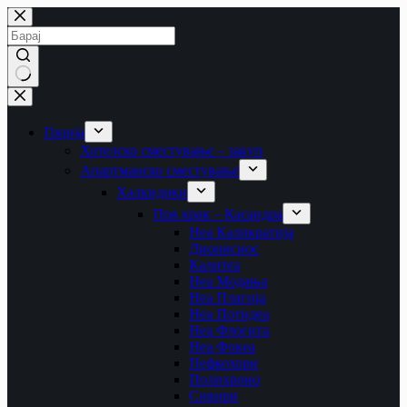
Skip
to
content
No
results
Грција
Хотелско сместување – закуп
Апартманско сместување
Халкидики
Прв крак – Касандра
Неа Каликратија
Дионисиос
Калитеа
Неа Модања
Неа Плагија
Неа Потидеа
Неа Флогита
Неа Фокеа
Пефкохори
Полихроно
Сивири