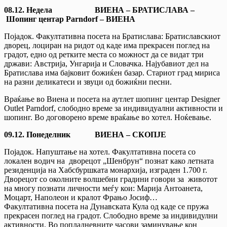
08.12. Недела
ВИЕНА – БРАТИСЛАВА
–
Шопинг центар Parndorf
– ВИЕНА
Појадок. Факултативна посета на Братислава: Братиславскиот
дворец, лоциран на ридот од каде има прекрасен поглед на
градот, едно од ретките места со можност да се видат три
држави: Австрија, Унгарија и Словачка. Најубавиот дел на
Братислава има бајковит божиќен базар. Стариот град мириса
на разни деликатеси и звуци од божиќни песни.
Враќање во Виена и посета на аутлет шопинг центар Designer
Outlet Parndorf, слободно време за индивидуални активности и
шопинг. Во договорено време враќање во хотел. Ноќевање.
09.12. Понеделник ВИЕНА – СКОПЈЕ
Појадок. Напуштање на хотел. Факултативна посета со
локален водич на дворецот „Шенбрун“ познат како летната
резиденција на Хабсбуршката монархија, изграден 1.700 г.
Дворецот со околните волшебни градини говори за животот
на многу познати личности меѓу кои: Марија Антоанета,
Моцарт, Наполеон и кралот Фрањо Јосиф…
Факултативна посета на Дунавската Кула од каде се пружа
прекрасен поглед на градот. Слободно време за индивидулни
активности. Во попладневните часови заминување кон