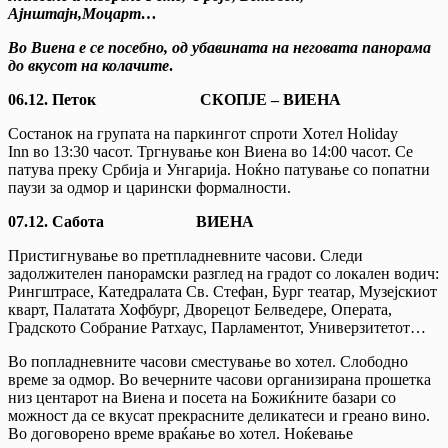
Ајнштајн,Моцарт…
Во Виена е се посебно, од убавината на неговата панорама
до вкусот на колачите
.
06.12. Петок СКОПЈЕ – ВИЕНА
Состанок на групата на паркингот спроти Хотел Holiday
Inn во 13:30 часот. Тргнување кон Виена во 14:00 часот. Се
патува преку Србија и Унгарија. Ноќно патување со попатни
паузи за одмор и царински формалности.
07.12. Сабота
ВИЕНА
Пристигнување во претпладневните часови. Следи
задолжителен панорамски разглед на градот со локален водич:
Рингштрасе, Катедралата Св. Стефан, Бург театар, Музејскиот
кварт, Палатата Хофбург, Дворецот Белведере, Операта,
Градското Собрание Ратхаус, Парламентот, Универзитетот…
Во попладневните часови сместување во хотел. Слободно
време за одмор. Во вечерните часови организирана прошетка
низ центарот на Виена и посета на Божиќните базари со
можност да се вкусат прекрасните деликатеси и греано вино.
Во договорено време враќање во хотел. Ноќевање