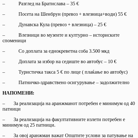
– Разглед на Братислава – 35 €
– Посета на Шенбрун (превоз + влезница+води) 55 €
– Дунавска Кула (превоз + влезница) – 25 €
– Влезници во музеите и културно – историските
споменици
– Со доплата за еднокреветна соба 3.500 мкд
– Доплата за избор на седиште во автобус – 10 €
– Туристичка такса 5 € по лице ( плаќање во автобус)
– Патничко-здравствено осигурување – задолжително
НАПОМЕНИ:
– За реализација на аранжманот потребен е минимум од 40
патници
– За реализација на факултативните излети потребен е
минимум од 25 патници.
– За овој аранжман важат Општите услови за патување на