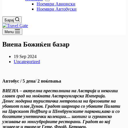
Ноември Авионски
Ноември Автобуски
Барај
Menu
Виена Божиќен базар
19 Sep 2024
Uncategorized
Автобус
/
5 дена
/ 2 ноќевања
ВИЕНА – актуелна престолнина на Австрија и некогаш
главен град на моќната Австроунгарска Империја
.
Денес модерна туристичка метропола на бреговите на
убавиот плав Дунав. Градот шармира со убавите Палати
на Царскиот
Hoffburg
и Шенбрунските паркови,како и со
богатите уметнички колекции… шопинг и гурманско
уживање во многубројните ресторани. Градот во кој
живееле и твореле Гете, Фројд, Бетовен,