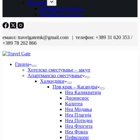
Ноември
Ноември Авионски
Ноември Автобуски
емаил: travelgatemk@gmail.com | телефон: +389 31 620 353 /
+389 78 202 866
Грција
Хотелско сместување – закуп
Апартманско сместување
Халкидики
Прв крак – Касандра
Неа Каликратија
Дионисиос
Калитеа
Неа Модања
Неа Плагија
Неа Потидеа
Неа Флогита
Неа Фокеа
Пефкохори