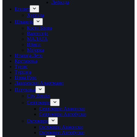
Лефкада
Египет
Хургада
Шпанија
Коста Брава
Валенсија
МАЛАГА
Ибица
Мајорка
Италија Лето
Крстарења
Тунис
Турција
Црна Гора
Лазаревски Апартмани
Патувања
City Breaks
Септември
Септември Авионски
Септември Автобуски
Октомври
Октомври Авионски
Октомври Автобуски