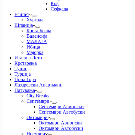
Крф
Лефкада
Египет
Хургада
Шпанија
Коста Брава
Валенсија
МАЛАГА
Ибица
Мајорка
Италија Лето
Крстарења
Тунис
Турција
Црна Гора
Лазаревски Апартмани
Патувања
City Breaks
Септември
Септември Авионски
Септември Автобуски
Октомври
Октомври Авионски
Октомври Автобуски
Ноември