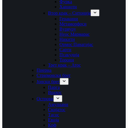
Фурка
Ханиоти
Втор крак – Ситонија
Геракини
Метаморфоси
Вурвуру
Неос Мармарас
Никити
Ормос Панагијас
Сарти
Псакудија
Торони
Трет крак – Атос
Пиериа
Стримонски брег
Јонски брег
Парга
Врахос
Острови
Амулиани
Скијатос
Тасос
Евија
Крф