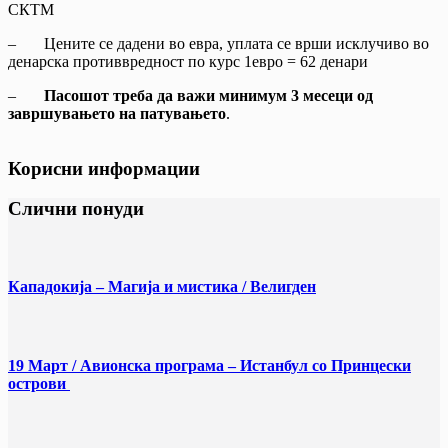
СКТМ
– Цените се дадени во евра, уплата се врши исклучиво во
денарска противвредност по курс 1евро = 62 денари
–
Пасошот треба да важи минимум 3 месеци од
завршувањето на патувањето
.
Корисни информации
Слични понуди
Кападокија – Магија и мистика / Велигден
19 Март / Aвионска програма – Истанбул со Принцески
острови