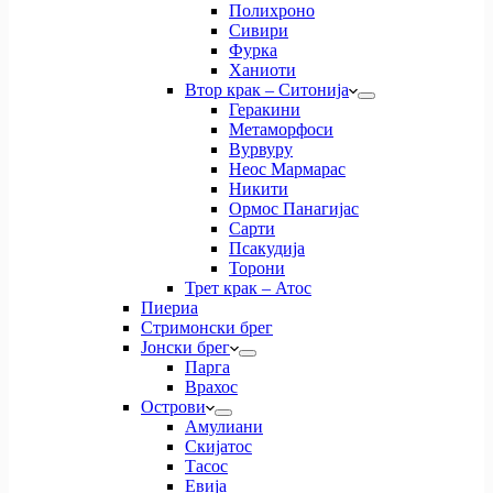
Полихроно
Сивири
Фурка
Ханиоти
Втор крак – Ситонија
Геракини
Метаморфоси
Вурвуру
Неос Мармарас
Никити
Ормос Панагијас
Сарти
Псакудија
Торони
Трет крак – Атос
Пиериа
Стримонски брег
Јонски брег
Парга
Врахос
Острови
Амулиани
Скијатос
Тасос
Евија