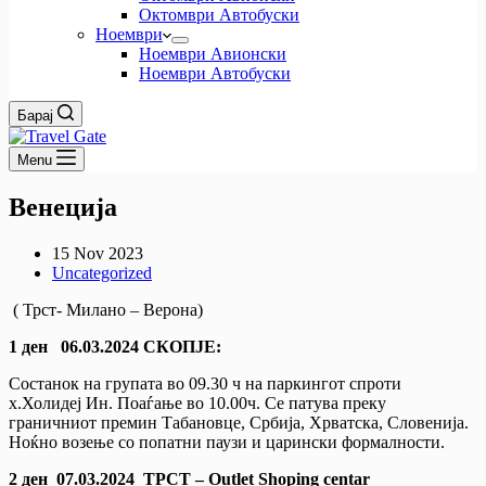
Октомври Автобуски
Ноември
Ноември Авионски
Ноември Автобуски
Барај
Menu
Венеција
15 Nov 2023
Uncategorized
( Трст- Милано – Верона)
1 ден
06.03.2024
СКОПЈЕ:
Состанок на групата во 09.30 ч на паркингот спроти
х.Холидеј Ин. Поаѓање во 10.00ч. Се патува преку
грaничниот премин Табановце, Србија, Хрватска, Словенија.
Ноќно возење со попатни паузи и царински формалности.
2
ден
07.03.2024 ТРСТ –
Outlet Shoping centar