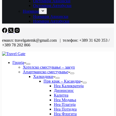
Октомври Авионски
Октомври Автобуски
Ноември
Ноември Авионски
Ноември Автобуски
емаил: travelgatemk@gmail.com | телефон: +389 31 620 353 /
+389 78 202 866
Грција
Хотелско сместување – закуп
Апартманско сместување
Халкидики
Прв крак – Касандра
Неа Каликратија
Дионисиос
Калитеа
Неа Модања
Неа Плагија
Неа Потидеа
Неа Флогита