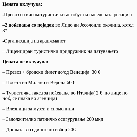
Цената вклучува:
-Превоз со високотуристички автобус на наведената релација
–
2 ноќевања со појадок
во Лидо ди Јесолоили околина, хотел
3*
-Организација на аранжманот
– Лиценциран туристички придружник на патувањето
Цената не вклучува:
– Превоз + бродски билет до/од Венеција 30 €
– Посета на Милано и Верона 60 €
– Туристичка такса за ноќевање во Италија( 2
€
по лице по
ноќ, се плаќа во агенција)
– Влезници за музеи и споменици
– Задолжително патничко осигурување 200 мкд
– Доплата за седиште по избор 20€