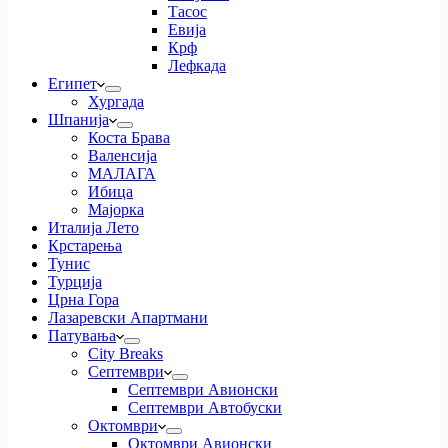
Тасос
Евија
Крф
Лефкада
Египет
Хургада
Шпанија
Коста Брава
Валенсија
МАЛАГА
Ибица
Мајорка
Италија Лето
Крстарења
Тунис
Турција
Црна Гора
Лазаревски Апартмани
Патувања
City Breaks
Септември
Септември Авионски
Септември Автобуски
Октомври
Октомври Авионски