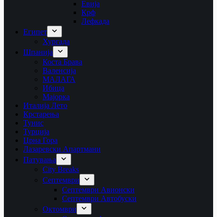
Евија
Крф
Лефкада
Египет
Хургада
Шпанија
Коста Брава
Валенсија
МАЛАГА
Ибица
Мајорка
Италија Лето
Крстарења
Тунис
Турција
Црна Гора
Лазаревски Апартмани
Патувања
City Breaks
Септември
Септември Авионски
Септември Автобуски
Октомври