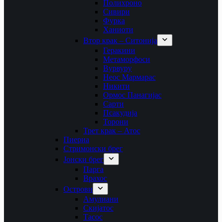
Полихроно
Сивири
Фурка
Ханиоти
Втор крак – Ситонија
Геракини
Метаморфоси
Вурвуру
Неос Мармарас
Никити
Ормос Панагијас
Сарти
Псакудија
Торони
Трет крак – Атос
Пиериа
Стримонски брег
Јонски брег
Парга
Врахос
Острови
Амулиани
Скијатос
Тасос