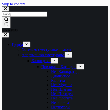
Skip to content
No results
Грција
Хотелско сместување – закуп
Апартманско сместување
Халкидики
Прв крак – Касандра
Неа Каликратија
Дионисиос
Калитеа
Неа Модања
Неа Плагија
Неа Потидеа
Неа Флогита
Неа Фокеа
Пефкохори