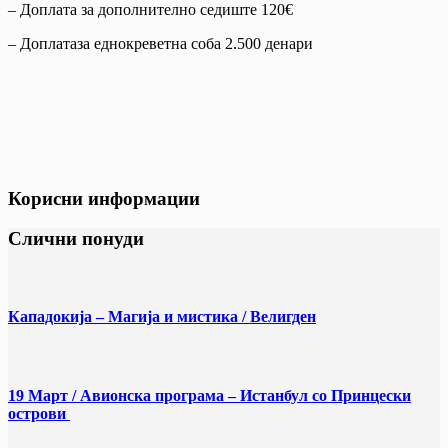
– Доплата за дополнително седиште 120€
– Доплатаза еднокреветна соба 2.500 денари
Корисни информации
Слични понуди
Кападокија – Магија и мистика / Велигден
19 Март / Aвионска програма – Истанбул со Принцески
острови