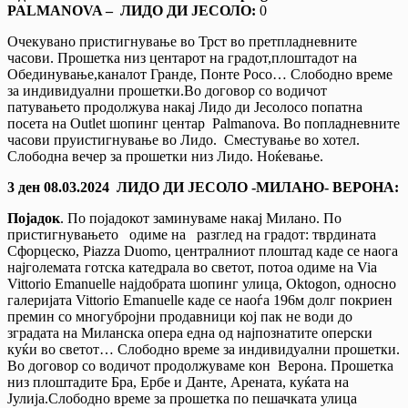
PALMANOVA –
ЛИДО ДИ ЈЕСОЛО
:
0
Очекувано пристигнување во Трст во претпладневните
часови. Прошетка низ центарот на градот,плоштадот на
Обединување,каналот Гранде, Понте Росо… Слободно време
за индивидуални прошетки.Во договор со водичот
патувањето продолжува накај Лидо ди Јесолосо попатна
посета на Outlet шопинг центар Palmanova. Во попладневните
часови пруистигнување во Лидо. Сместување во хотел.
Слободна вечер за прошетки низ Лидо. Ноќевање.
3
ден
08.03.2024
ЛИДО ДИ ЈЕСОЛО -МИЛАНО- ВЕРОНА
:
Појадок
. По појадокот заминуваме накај Милано. По
пристигнувањето одиме на разглед на градот: тврдината
Сфорцеско, Piazza Duomo, централниот плоштад каде се наога
најголемата готска катедрала во светот, потоа одиме на Via
Vittorio Emanuelle најдобрата шопинг улица, Oktogon, односно
галеријата Vittorio Emanuelle каде се наоѓа 196м долг покриен
премин со многубројни продавници кој пак не води до
зградата на Миланска опера една од најпознатите оперски
куќи во светот… Слободно време за индивидуални прошетки.
Во договор со водичот продолжуваме кон Верона. Прошетка
низ плоштадите Бра, Ербе и Данте, Арената, куќата на
Јулија.Слободно време за прошетка по пешачката улица