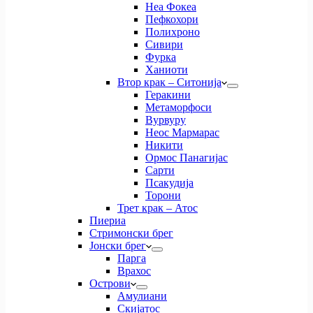
Неа Фокеа
Пефкохори
Полихроно
Сивири
Фурка
Ханиоти
Втор крак – Ситонија
Геракини
Метаморфоси
Вурвуру
Неос Мармарас
Никити
Ормос Панагијас
Сарти
Псакудија
Торони
Трет крак – Атос
Пиериа
Стримонски брег
Јонски брег
Парга
Врахос
Острови
Амулиани
Скијатос