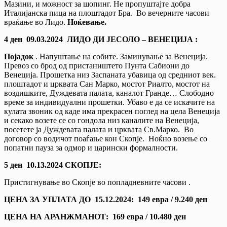
Мазини, и можност за шопинг. Не пропуштајте добра
Италијанска пица на плоштадот Бра. Во вечерните часови
враќање во Лидо.
Ноќевање.
4
ден
09.03.2024 ЛИДО ДИ ЈЕСОЛО – ВЕНЕЦИЈА
:
Појадок
. Напуштање на собите. Заминување за Венеција.
Превоз со брод од пристаништето Пунта Сабиони до
Венеција. Прошетка низ Заспаната убавица од средниот век.
плоштадот и црквата Сан Марко, мостот Риалто, мостот на
воздишките, Дуждевата палата, каналот Гранде… Слободно
време за индивидуални прошетки. Убаво е да се искачите на
кулата звоник од каде има прекрасен поглед на цела Венеција
и секако возете се со гондола низ каналите на Венеција,
посетете ја Дуждевата палата и црквата Св.Марко. Во
договор со водичот поаѓање кон Скопје. Ноќно возење со
попатни пауза за одмор и царински формалности.
5
ден 1
0.13.2024
СКОПЈЕ:
Пристигнување во Скопје во попладневните часови .
ЦЕНА ЗА УПЛАТА ДО 15.12.2024: 1
4
9 евра / 9.240 ден
ЦЕНА НА АРАНЖМАНОТ: 169 евра / 10.480 ден