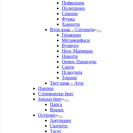
Пефкохори
Полихроно
Сивири
Фурка
Ханиоти
Втор крак – Ситонија
Геракини
Метаморфоси
Вурвуру
Неос Мармарас
Никити
Ормос Панагијас
Сарти
Псакудија
Торони
Трет крак – Атос
Пиериа
Стримонски брег
Јонски брег
Парга
Врахос
Острови
Амулиани
Скијатос
Тасос