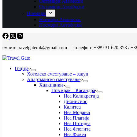
Октомври Авионски
Октомври Автобуски
Ноември
Ноември Авионски
Ноември Автобуски
емаил: travelgatemk@gmail.com | телефон: +389 31 620 353 / +3
Грција
Хотелско сместување – закуп
Апартманско сместување
Халкидики
Прв крак – Касандра
Неа Каликратија
Дионисиос
Калитеа
Неа Модања
Неа Плагија
Неа Потидеа
Неа Флогита
Неа Фокеа