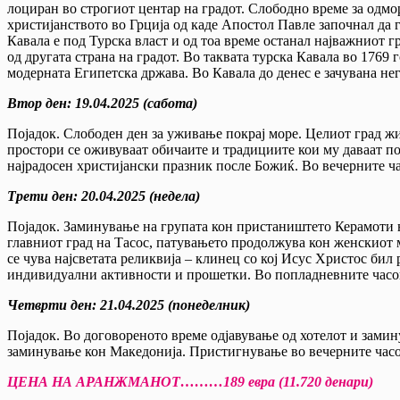
лоциран во строгиот центар на градот. Слободно време за одм
христијанството во Грција од каде Апостол Павле започнал да г
Кавала е под Турска власт и од тоа време останал најважниот гр
од другата страна на градот. Во таквата турска Кавала во 176
модерната Египетска држава. Во Кавала до денес е зачувана не
Втор ден
:
19.04.20
2
5
(сабота)
Појадок. Слободен ден за уживање покрај море. Целиот град жи
простори се оживуваат обичаите и традициите кои му даваат пос
најрадосен христијански празник после Божиќ. Во вечерните ч
Трети ден
:
20
.0
4
.20
25
(недела)
Појадок. Заминување на групата кон пристаништето Керамоти н
главниот град на Тасос, патувањето продолжува кон женскиот 
се чува најсветата реликвија – клинец со кој Исус Христос бил
индивидуални активности и прошетки. Во попладневните часови
Четврти ден
:
21
.0
4
.202
5
(понеделник)
Појадок. Во договореното време одјавување од хотелот и зами
заминување кон Македонија. Пристигнување во вечерните час
ЦЕНА НА АРАНЖМАНОТ………189 евра (
11
.72
0
денари)