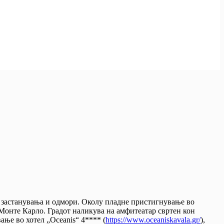
ни застанувања и одмори. Околу пладне пристигнување во
 Монте Карло. Градот наликува на амфитеатар свртен кон
ање во хотел „Oceanis“ 4**** (
https://www.oceaniskavala.gr/
),