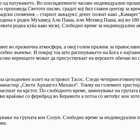
ор од патувањето. Во попладневните часови индивидуални прошет
о проповеда Светото писмо, градот кој бил главен центар за вре
адски споменик – стариот аквадукт, денес познат како „Камарес“ 
9 година е роден Мухамед Али Паша, или Мехмед Паша, кој во 180
говата родна куќа како музеј. Слободно време за индивидуални 
вее во празнична атмосфера, а овој голем празник за православни
ебно значење. И покрај тоа што распнувањето на Бога е најтажни
асови верниците можат да присуствуваат на верските обичаи во 
а целодневен излет на островот Тасос. Следи четириесетминутн
манастир „Свети Архангел Михаил“. Токму на големиот христија
 распнат на крстот. По слободното време, заминување на групата
 враќање со фериброд во Керамоти а потоа со автобус кон хоте
нување на групата кон Солун. Слободно време за индивидуални п
ови.