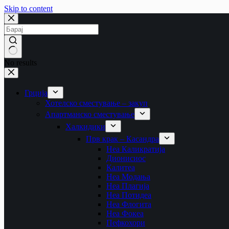
Skip to content
No results
Грција
Хотелско сместување – закуп
Апартманско сместување
Халкидики
Прв крак – Касандра
Неа Каликратија
Дионисиос
Калитеа
Неа Модања
Неа Плагија
Неа Потидеа
Неа Флогита
Неа Фокеа
Пефкохори