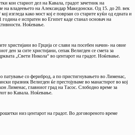
ки кон стариот дел на Кавала, градот зачетник на
ме на владеењето на Александар Македонски. Од 15. до 20. век
кој изгледа како мост кој е поврзан со старите куќи од едната и
1 година е испратен во Египет каде станал основач на
активности. Ноќевање.
те христијани во Грција се слави на посебен начин- на овие
от ден за сите христијани, сепак Велигден се смета за
црквата „Свети Никола“ во центарот на градот. Ноќевање.
о патување со фериброд, а по пристигнувањето во Лименас,
нски празник Велигден ќе престојуваме во манастирот во кој
 кон Лименас, главниот град на Тасос. Слободно време за
лот во Кавала. Ноќевање.
рошетки низ центарот на градот. Во договореното време