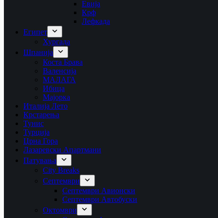
Евија
Крф
Лефкада
Египет
Хургада
Шпанија
Коста Брава
Валенсија
МАЛАГА
Ибица
Мајорка
Италија Лето
Крстарења
Тунис
Турција
Црна Гора
Лазаревски Апартмани
Патувања
City Breaks
Септември
Септември Авионски
Септември Автобуски
Октомври