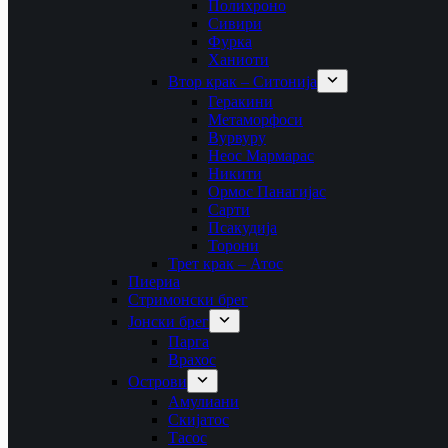
Полихроно
Сивири
Фурка
Ханиоти
Втор крак – Ситонија
Геракини
Метаморфоси
Вурвуру
Неос Мармарас
Никити
Ормос Панагијас
Сарти
Псакудија
Торони
Трет крак – Атос
Пиериа
Стримонски брег
Јонски брег
Парга
Врахос
Острови
Амулиани
Скијатос
Тасос