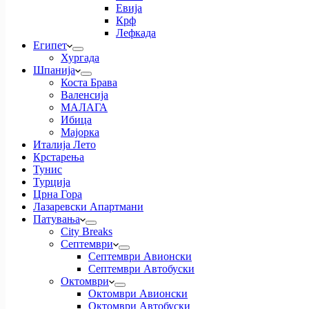
Евија
Крф
Лефкада
Египет
Хургада
Шпанија
Коста Брава
Валенсија
МАЛАГА
Ибица
Мајорка
Италија Лето
Крстарења
Тунис
Турција
Црна Гора
Лазаревски Апартмани
Патувања
City Breaks
Септември
Септември Авионски
Септември Автобуски
Октомври
Октомври Авионски
Октомври Автобуски