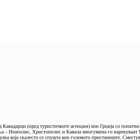
 од Кавадарци (пред туристичките агенции) кон Грција со попат
миња – Неаполис, Христополис и Кавала многумина го нарекуваат
улка која скалесто се спушта кон големото пристаниште. Сместув