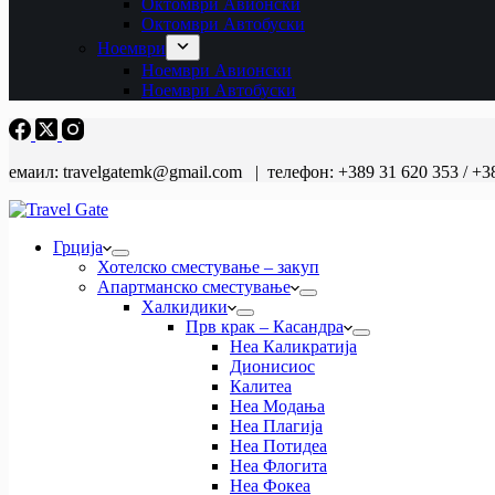
Октомври Авионски
Октомври Автобуски
Ноември
Ноември Авионски
Ноември Автобуски
емаил: travelgatemk@gmail.com | телефон: +389 31 620 353 / +3
Грција
Хотелско сместување – закуп
Апартманско сместување
Халкидики
Прв крак – Касандра
Неа Каликратија
Дионисиос
Калитеа
Неа Модања
Неа Плагија
Неа Потидеа
Неа Флогита
Неа Фокеа