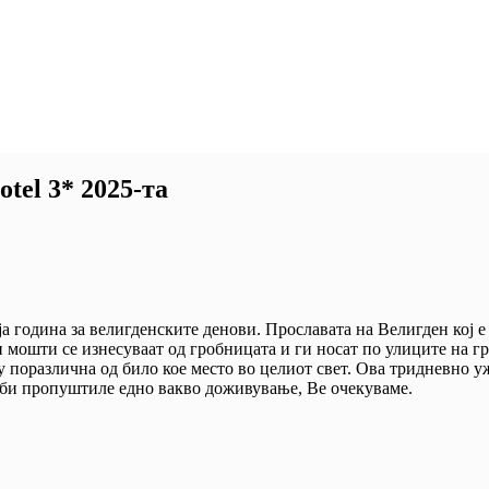
tel 3* 2025-та
ја година за велигденските денови. Прославата на Велигден кој е
 мошти се изнесуваат од гробницата и ги носат по улиците на г
 поразлична од било кое место во целиот свет. Ова тридневно у
е би пропуштиле едно вакво доживување, Ве очекуваме.