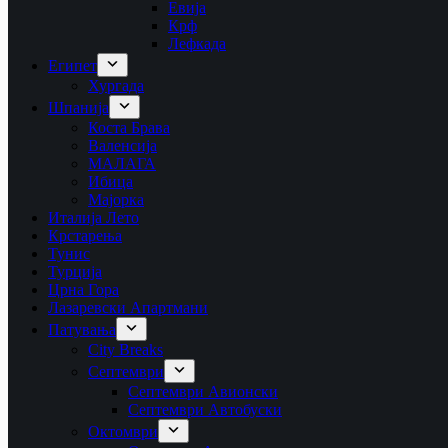
Евија
Крф
Лефкада
Египет
Хургада
Шпанија
Коста Брава
Валенсија
МАЛАГА
Ибица
Мајорка
Италија Лето
Крстарења
Тунис
Турција
Црна Гора
Лазаревски Апартмани
Патувања
City Breaks
Септември
Септември Авионски
Септември Автобуски
Октомври