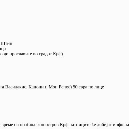
, Штип
ица
о до прославите во градот Крф)
та Василакис, Канони и Мон Репос) 50 евра по лице
о време на поаѓање кон остров Крф патниците ќе добијат инфо на