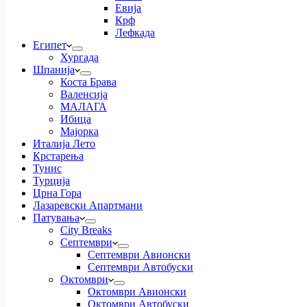
Евија
Крф
Лефкада
Египет
Хургада
Шпанија
Коста Брава
Валенсија
МАЛАГА
Ибица
Мајорка
Италија Лето
Крстарења
Тунис
Турција
Црна Гора
Лазаревски Апартмани
Патувања
City Breaks
Септември
Септември Авионски
Септември Автобуски
Октомври
Октомври Авионски
Октомври Автобуски