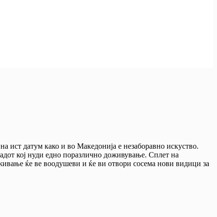
 на ист датум како и во Македонија е незаборавно искуство.
радот кој нуди едно поразлично доживување. Сплет на
живање ќе ве воодушеви и ќе ви отвори сосема нови видици за