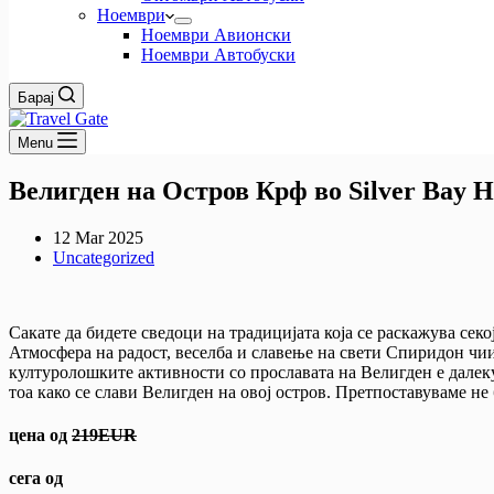
Ноември
Ноември Авионски
Ноември Автобуски
Барај
Menu
Велигден на Остров Крф во Silver Bay Ho
12 Mar 2025
Uncategorized
Сакате да бидете сведоци на традицијата која се раскажува секо
Атмосфера на радост, веселба и славење на свети Спиридон чии
културолошките активности со прославата на Велигден е далеку
тоа како се слави Велигден на овој остров. Претпоставуваме н
цена од
219EUR
сега од