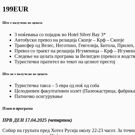
199EUR
Што е вклучено во цената
3 ноќевања со појадок во Hotel Silver Bay 3*
Автобуски превоз на релација Скопје – Крф – Скопје
Трансфер од Велес, Неготино, Гевгелија, Битола, Прилеп
Превоз со траект на релација Игуменица – Крф – Игумен
Следење на целата програма за Велигден (превоз и водств
Туристички пратител во текот на целиот престој
Што не е вклуче.но во цената
Туристичка такса – 5 евра од ноќ од соба
Целодневен факултативен излет (Палеокастрица, фабрика
Патничко осигурување
План и програма
ПРВ ДЕН 17.04.2025 (четврток)
Собир на групата пред Хотел Русија околу 22-23 часот. За точн