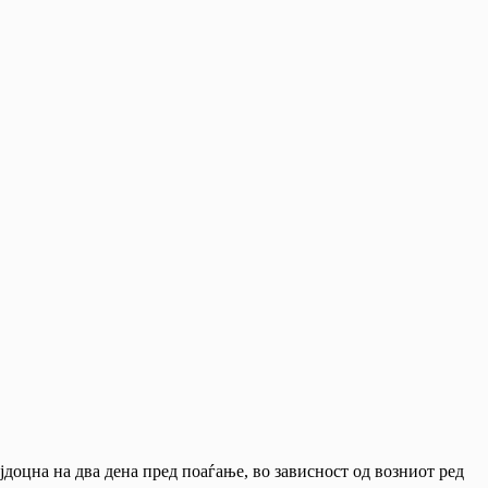
јдоцна на два дена пред поаѓање, во зависност од возниот ред