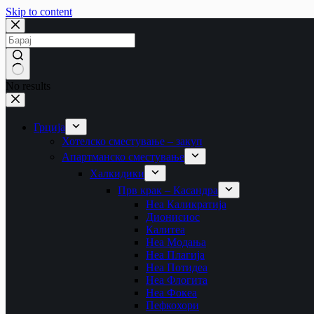
Skip to content
No results
Грција
Хотелско сместување – закуп
Апартманско сместување
Халкидики
Прв крак – Касандра
Неа Каликратија
Дионисиос
Калитеа
Неа Модања
Неа Плагија
Неа Потидеа
Неа Флогита
Неа Фокеа
Пефкохори