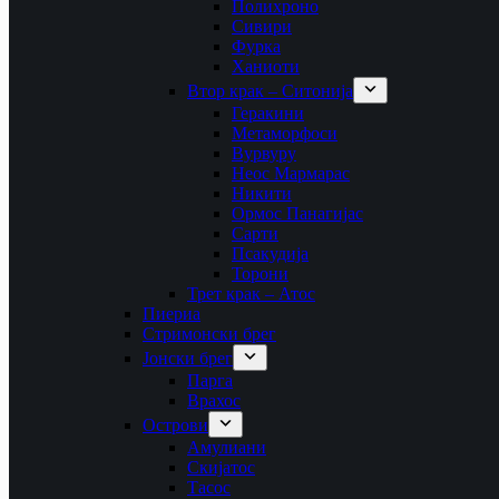
Полихроно
Сивири
Фурка
Ханиоти
Втор крак – Ситонија
Геракини
Метаморфоси
Вурвуру
Неос Мармарас
Никити
Ормос Панагијас
Сарти
Псакудија
Торони
Трет крак – Атос
Пиериа
Стримонски брег
Јонски брег
Парга
Врахос
Острови
Амулиани
Скијатос
Тасос