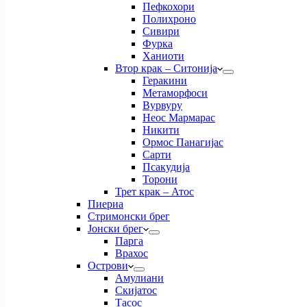
Пефкохори
Полихроно
Сивири
Фурка
Ханиоти
Втор крак – Ситонија
Геракини
Метаморфоси
Вурвуру
Неос Мармарас
Никити
Ормос Панагијас
Сарти
Псакудија
Торони
Трет крак – Атос
Пиериа
Стримонски брег
Јонски брег
Парга
Врахос
Острови
Амулиани
Скијатос
Тасос