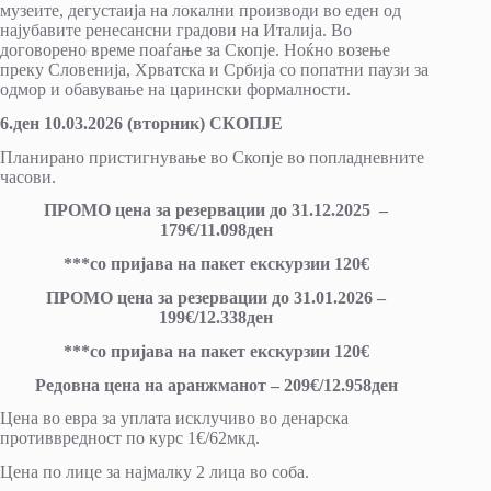
музеите, дегустаија на локални производи во еден од
најубавите ренесансни градови на Италија. Во
договорено време поаѓање за Скопје. Ноќно возење
преку Словенија, Хрватска и Србија со попатни паузи за
одмор и обавување на царински формалности.
6.ден 10.03.2026 (вторник) СКОПЈЕ
Планирано пристигнување во Скопје во попладневните
часови.
ПРОМО цена за резервации до 31.12.2025 –
179€/11.098ден
***со пријава на пакет екскурзии 120€
ПРОМО цена за резервации до 31.01.2026 –
199€/12.338ден
***со пријава на пакет екскурзии 120€
Редовна цена на аранжманот – 209€/12.958ден
Цена во евра за уплата исклучиво во денарска
противвредност по курс 1€/62мкд.
Цена по лице за најмалку 2 лица во соба.