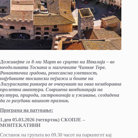
Доживејте го 8-ми Март во срцето на Италија – во
неодоливата Тоскана и магичните Чинкве Тере.
Романтични градови, ренесансна уметност,
најубавите тоскански пејзажи и боите на
Лигуриската ривиера ве очекуваат на оваа незаборавна
пролетна авантура. Совршена комбинација на
култура, природа, гастрономија и уживање, создадена
да го разубави вашиот празник.
Програма на патување:
1.ден 05.03.2026 (четврток) СКОПЈЕ –
МОНТЕКАТИНИ
Состанок на групата во 09.30 часот на паркингот кај