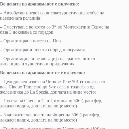
Во цената на аранжманот е вклучено:
– Автобуски превоз со високотуристички автобус на
наведената релација
– Сместување во хотел со 3* во Монтекатини Терме на
база 3 ноќевања со појадок
– Организирана посета на Пиза
– Организирани посети според програмата
– Организација и реализација на аранжманот со
лиценциран туристички придружник
Во цената на аранжманот не е вклучено:
– Целодневен излет на Чинкве Тере 50€ (трансфер со
воз, Cinque Terre card до 5-те села и трансфер од
железничка до La Spezia, доплата на лице место)
– Посета на Сиена и Сан Џимињано 50€ (трансфер,
локален водич, доплата на лице место)
– Задолжителна посета на Фиренца 30€ (трансфер,
локален водич, доплата на лице место)
– Туристичка такса во хотел во Монтекатини (10€ по