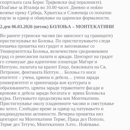
спортската сала Борис Трајковски (кај пералникте).
Поаѓање за Италија во 10.00 часот. Дневно и ноќно
возење преку Србија, Хрватска и Словенија со попатни
паузи за одмор и обавување на царински формалности.
2.ден 06.03.2026 (петок) БОЛОЊА – МОНТЕКАТИНИ
Во раните утрински часови (во зависност од границите)
пристигнување во Болоња. По пристигнувањето следи
пешачка прошетка низ градот и запознавање со
Универзитетска Болоња, величенствен средновековен
град со ренесансни палати и аркади. Центарот на градот
го сочинуаат два идентични плоштади Маѓоре и
Нептуно, палатата на кралот Енцо, базиликата на Св.
Петроние, фонтаната Нептун… Болоња го носи
епитетот – учена, црвена и дебела… учена заради
универзитетот и ориентација кон културата и
образованието, црвена заради теракотните фасади и
кровови и дебела заради богатата и врвна Болоњска
кујна. Патувањето продолжува кон Монтекатини.
Пристигнување околу пладневните часови и сместување
во хотел. Слободно време за одмор од патувањето и
индивидувални активности. Вечерна прошетка низ
центарот на Монтекатини Терме, Пјаца дел Пополо,
Терме дел Тетучо, Монтекатини Алто.. Ноќевање.