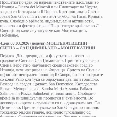
Прошетка по еден од највеличенствените плоштади во
Италија – Piazza dei Miracoli или Плоштадот на Чудата,
заедно со Катедралата Il Duomo, Крстилиницата Свети
Јован San Giovanni и познатиот симбол на Пиза, Кривата
кула. Слободно време за индивидуални активности,
прошетки и фотографирањеПо разгледот враќање во Ла
Специја од каде се упатуваме кон Монтекатини.
Ноќевање.
4.ден 08.03.2026 (недела) МОНТЕКАТИНИНИ –
СИЕНА – САН ЏИМИЊАНО – МОНТЕКАТИНИ
Појадок. Ден предвиден за факултативен излет во
градовите Сиена и Сан Џимињано. Пристигнување во
Сиена, веројатно најубавиот средновековен град во
Италија, вечниот ривал на Фиренца. Срцето на Сиена е
нејзиниот централен плоштад Il Campo, познат по трките
со коњи Palio кои тука се одржуваат два пати годишно.
Разглед на градот: црквата San Domenico, Катедралата
Siena – Metropolitana di Sandra Maria Assunta, Pallazo
Salimbeni и Piazza Salimbeni и плоштадот.. Слободно
време за индивидуални прошетки и активности. Во
договорено време патувањето го продолжуваме кон Сан
Џимињано. Пристигнување во San Gimignano типично
тосканско ридско градче, лоцирано југозападно од
Фиренца. Опкружен со ѕидови од 13от век, неговиот