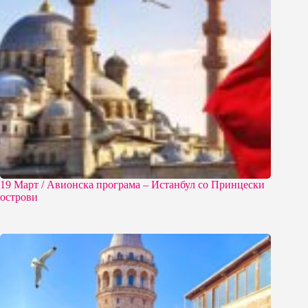
19 Март / Aвионска програма – Истанбул со Принцески
острови