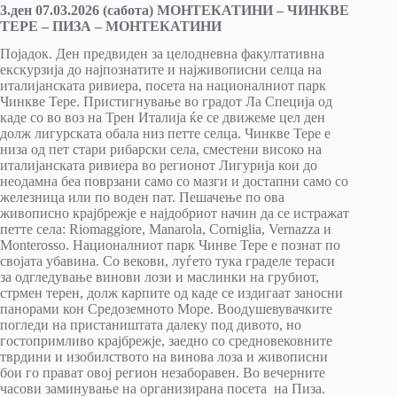
3.ден 07.03.2026 (сабота) МОНТЕКАТИНИ – ЧИНКВЕ
ТЕРЕ – ПИЗА – МОНТЕКАТИНИ
Појадок. Ден предвиден за целодневна факултативна
екскурзија до најпознатите и најживописни селца на
италијанската ривиера, посета на националниот парк
Чинкве Тере. Пристигнување во градот Ла Специја од
каде со во воз на Трен Италија ќе се движеме цел ден
долж лигурската обала низ петте селца. Чинкве Тере e
низа од пет стари рибарски села, сместени високо на
италијанската ривиера во регионот Лигурија кои до
неодамна беа поврзани само со мазги и достапни само со
железница или по воден пат. Пешачење по ова
живописно крајбрежје е најдобриот начин да се истражат
петте села: Riomaggiore, Manarola, Corniglia, Vernazza и
Monterosso. Националниот парк Чинве Тере е познат по
својата убавина. Со векови, луѓето тука граделе тераси
за одгледување винови лози и маслинки на грубиот,
стрмен терен, долж карпите од каде се издигаат заносни
панорами кон Средоземното Море. Воодушевувачките
погледи на пристаништата далеку под дивото, но
гостопримливо крајбрежје, заедно со средновековните
тврдини и изобилството на винова лоза и живописни
бои го прават овој регион незаборавен. Во вечерните
часови заминување на организирана посета на Пиза.