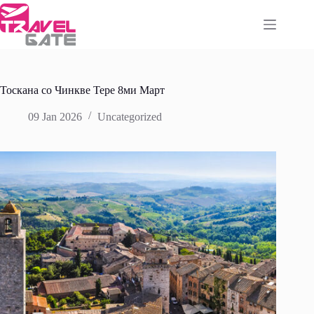
Skip
to
content
Тоскана со Чинкве Тере 8ми Март
09 Jan 2026
Uncategorized