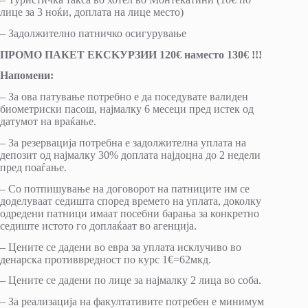
лице за 3 ноќи, доплата на лице место)
– Задолжително патничко осигурување
ПРОМО ПАКЕТ ЕКСKУРЗИИ 120€ наместо 130€ !!!
Напомени:
– За ова патување потребно e да поседувате валиден
биометриски пасош, најмалку 6 месеци пред истек од
датумот на враќање.
– За резервација потребна е задолжителна уплата на
депозит од најмалку 30% доплата најдоцна до 2 недели
пред поаѓање.
– Со потпишување на договорот на патниците им се
доделуваат седишта според времето на уплата, доколку
одредени патници имаат посебни барања за конкретно
седиште истото го доплаќаат во агенција.
– Цените се дадени во евра за уплата исклучиво во
денарска противвредност по курс 1€=62мкд.
– Цените се дадени по лице за најмалку 2 лица во соба.
– За реализација на факултативите потребен е минимум