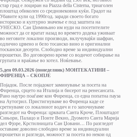
стар град е лоциран на Piazza della Cisterna, триаголен
плоштад обиколен со средновековни куќи. Градот на
Убавите кули од 1990год. заради своето богато
историско и културно значење е под заштита на
УНЕСКО. Сан Џимињано им нуди на посетителите
можност да се вратат назад во времето додека уживаат
во неговите локални производи, вклучувајќи шафран,
одлично црвено и бело тосанско вино и оригинални
тоскански десерти. Слободно време за индивидуални
прошетки. Во договорено време со водичот собирање на
групата и враќање во хотел. Ноќевање.
5.ден 09.03.2026 (понеделник) МОНТЕКАТИНИ –
ФИРЕНЦА – СКОПЈЕ
Појадок. После појадокот заминување за посета на
Фиренца, срцето на Италија и бисерот на ренесансата.
Рано наутро поаѓаме кон Фиренца, со една попатна пауза
на Аутогрил. Пристигнуваме во Фиренца каде се
сретнуваме со локалниот водич и го започнуваме
разгледот на Фиренца: црквата Санта Кроче, Плоштадот
Сињори, Палацо и Понте Векио, Дуомото Санта Марија
дел Фјоре, Крстилницата Сан Џовани… По разгледот
оставаме доволно слободно време за индивидуални
прошетки и разгледи, можност за посета во некои од