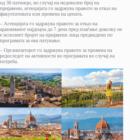
од 30 патници, во случај на недоволен број на
пријавени, агенцијата го задржува правото за отказ на
факултативата или промена на цената.
– Агенцијата го задржува правото за отказ на
аранжманот најдоцна до 7 дена пред поаѓање доколку не
е исполнет бројот на пријавени лица предвидени по
програмата за ова патување.
– Организаторот го задржува правото за промена на
редоследот на активности во програмата во случај на
потреба.