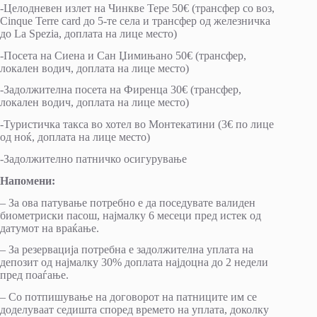
-Целодневен излет на Чинкве Тере 50€ (трансфер со воз,
Cinque Terre card до 5-те села и трансфер од железничка
до La Spezia, доплата на лице место)
-Посета на Сиена и Сан Џимињано 50€ (трансфер,
локален водич, доплата на лице место)
-Задолжителна посета на Фиренца 30€ (трансфер,
локален водич, доплата на лице место)
-Туристичка такса во хотел во Монтекатини (3€ по лице
од ноќ, доплата на лице место)
-Задолжително патничко осигурување
Напомени:
– За ова патување потребно e да поседувате валиден
биометриски пасош, најмалку 6 месеци пред истек од
датумот на враќање.
– За резервација потребна е задолжителна уплата на
депозит од најмалку 30% доплата најдоцна до 2 недели
пред поаѓање.
– Со потпишување на договорот на патниците им се
доделуваат седишта според времето на уплата, доколку