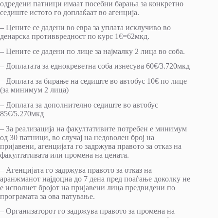
одредени патници имаат посебни барања за конкретно
седиште истото го доплаќаат во агенција.
– Цените се дадени во евра за уплата исклучиво во
денарска противвредност по курс 1€=62мкд.
– Цените се дадени по лице за најмалку 2 лица во соба.
– Доплатата за еднокреветна соба изнесува 60€/3.720мкд
– Доплата за бирање на седиште во автобус 10€ по лице
(за минимум 2 лица)
– Доплата за дополнително седиште во автобус
85€/5.270мкд
– За реализација на факултативите потребен е минимум
од 30 патници, во случај на недоволен број на
пријавени, агенцијата го задржува правото за отказ на
факултативата или промена на цената.
– Агенцијата го задржува правото за отказ на
аранжманот најдоцна до 7 дена пред поаѓање доколку не
е исполнет бројот на пријавени лица предвидени по
програмата за ова патување.
– Организаторот го задржува правото за промена на