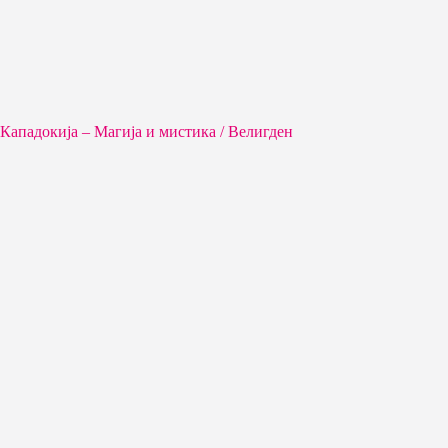
Кападокија – Магија и мистика / Велигден