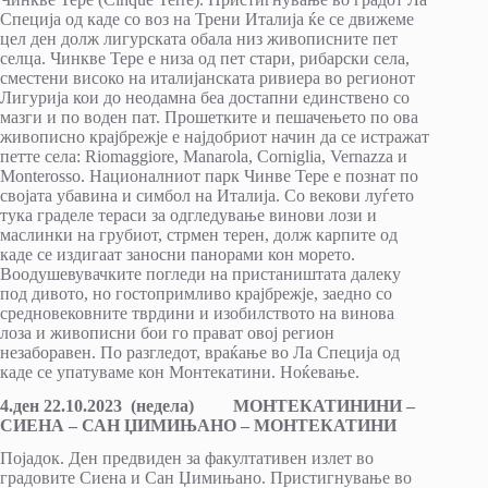
Специја од каде со воз на Трени Италија ќе се движеме
цел ден долж лигурската обала низ живописните пет
селца. Чинкве Тере e низа од пет стари, рибарски села,
сместени високо на италијанската ривиера во регионот
Лигурија кои до неодамна беа достапни единствено со
мазги и по воден пат. Прошетките и пешачењето по ова
живописно крајбрежје е најдобриот начин да се истражат
петте села: Riomaggiore, Manarola, Corniglia, Vernazza и
Monterosso. Националниот парк Чинве Тере е познат по
својата убавина и симбол на Италија. Со векови луѓето
тука граделе тераси за одгледување винови лози и
маслинки на грубиот, стрмен терен, долж карпите од
каде се издигаат заносни панорами кон морето.
Воодушевувачките погледи на пристаништата далеку
под дивото, но гостопримливо крајбрежје, заедно со
средновековните тврдини и изобилството на винова
лоза и живописни бои го прават овој регион
незаборавен. По разгледот, враќање во Ла Специја од
каде се упатуваме кон Монтекатини. Ноќевање.
4.ден 22.10.2023 (недела) МОНТЕКАТИНИНИ –
СИЕНА – САН ЏИМИЊАНО – МОНТЕКАТИНИ
Појадок. Ден предвиден за факултативен излет во
градовите Сиена и Сан Џимињано. Пристигнување во