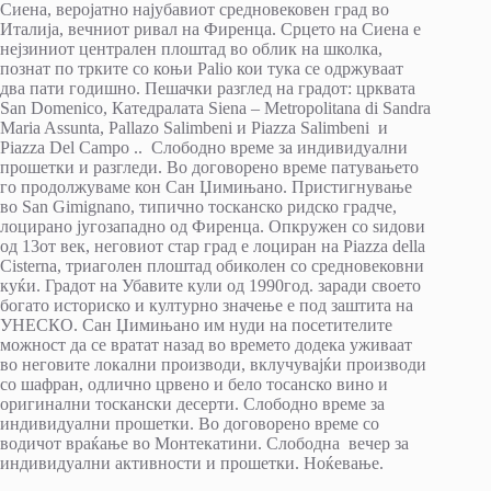
Сиена, веројатно најубавиот средновековен град во
Италија, вечниот ривал на Фиренца. Срцето на Сиена е
нејзиниот централен плоштад во облик на школка,
познат по трките со коњи Palio кои тука се одржуваат
два пати годишно. Пешачки разглед на градот: црквата
San Domenico, Катедралата Siena – Metropolitana di Sandra
Maria Assunta, Pallazo Salimbeni и Piazza Salimbeni и
Piazza Del Campo .. Слободно време за индивидуални
прошетки и разгледи. Во договорено време патувањето
го продолжуваме кон Сан Џимињано. Пристигнување
во San Gimignano, типично тосканско ридско градче,
лоцирано југозападно од Фиренца. Опкружен со ѕидови
од 13от век, неговиот стар град е лоциран на Piazza della
Cisterna, триаголен плоштад обиколен со средновековни
куќи. Градот на Убавите кули од 1990год. заради своето
богато историско и културно значење е под заштита на
УНЕСКО. Сан Џимињано им нуди на посетителите
можност да се вратат назад во времето додека уживаат
во неговите локални производи, вклучувајќи производи
со шафран, одлично црвено и бело тосанско вино и
оригинални тоскански десерти. Слободно време за
индивидуални прошетки. Во договорено време со
водичот враќање во Монтекатини. Слободна вечер за
индивидуални активности и прошетки. Ноќевање.