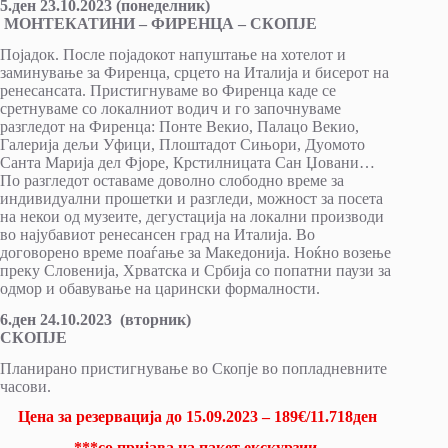
5.ден 23.10.2023 (понеделник)
МОНТЕКАТИНИ – ФИРЕНЦА – СКОПЈЕ
Појадок. После појадокот напуштање на хотелот и
заминување за Фиренца, срцето на Италија и бисерот на
ренесансата. Пристигнуваме во Фиренца каде се
сретнуваме со локалниот водич и го започнуваме
разгледот на Фиренца: Понте Векио, Палацо Векио,
Галерија дељи Уфици, Плоштадот Сињори, Дуомото
Санта Марија дел Фјоре, Крстилницата Сан Џовани…
По разгледот оставаме доволно слободно време за
индивидуални прошетки и разгледи, можност за посета
на некои од музеите, дегустација на локални производи
во најубавиот ренесансен град на Италија. Во
договорено време поаѓање за Македонија. Ноќно возење
преку Словенија, Хрватска и Србија со попатни паузи за
одмор и обавување на царински формалности.
6.ден 24.10.2023 (вторник)
СКОПЈЕ
Планирано пристигнување во Скопје во попладневните
часови.
Цена за резервација до 15.09.2023 – 189€/11.718ден
***со пријава на пакет екскурзии