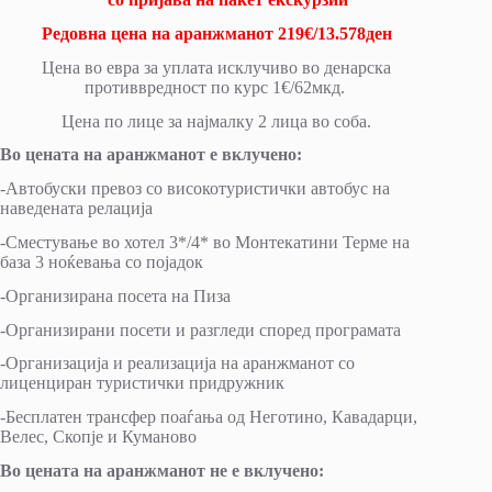
Редовна цена на аранжманот 219€/13.578ден
Цена во евра за уплата исклучиво во денарска
противвредност по курс 1€/62мкд.
Цена по лице за најмалку 2 лица во соба.
Во цената на аранжманот е вклучено:
-Автобуски превоз со високотуристички автобус на
наведената релација
-Сместување во хотел 3*/4* во Монтекатини Терме на
база 3 ноќевања со појадок
-Организирана посета на Пиза
-Организирани посети и разгледи според програмата
-Организација и реализација на аранжманот со
лиценциран туристички придружник
-Бесплатен трансфер поаѓања од Неготино, Кавадарци,
Велес, Скопје и Куманово
Во цената на аранжманот не е вклучено: