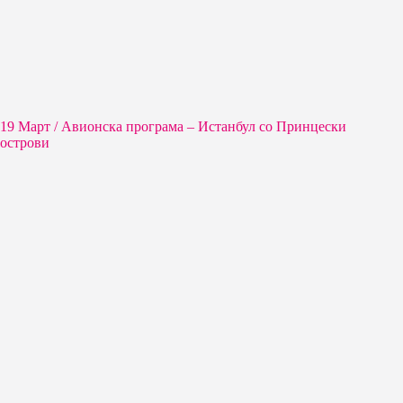
19 Март / Aвионска програма – Истанбул со Принцески
острови