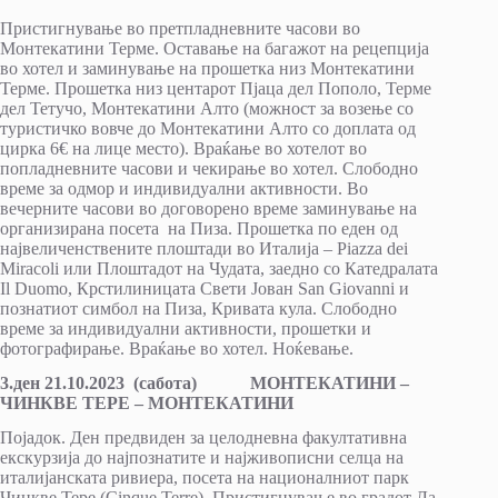
Пристигнување во претпладневните часови во
Монтекатини Терме. Оставање на багажот на рецепција
во хотел и заминување на прошетка низ Монтекатини
Терме. Прошетка низ центарот Пјаца дел Пополо, Терме
дел Тетучо, Монтекатини Алто (можност за возење со
туристичко вовче до Монтекатини Алто со доплата од
цирка 6€ на лице место). Враќање во хотелот во
попладневните часови и чекирање во хотел. Слободно
време за одмор и индивидуални активности. Во
вечерните часови во договорено време заминување на
организирана посета на Пиза. Прошетка по еден од
највеличенствените плоштади во Италија – Piazza dei
Miracoli или Плоштадот на Чудата, заедно со Катедралата
Il Duomo, Крстилиницата Свети Јован San Giovanni и
познатиот симбол на Пиза, Кривата кула. Слободно
време за индивидуални активности, прошетки и
фотографирање. Враќање во хотел. Ноќевање.
3.ден 21.10.2023 (сабота) МОНТЕКАТИНИ –
ЧИНКВЕ ТЕРЕ – МОНТЕКАТИНИ
Појадок. Ден предвиден за целодневна факултативна
екскурзија до најпознатите и најживописни селца на
италијанската ривиера, посета на националниот парк
Чинкве Тере (Cinque Terre). Пристигнување во градот Ла