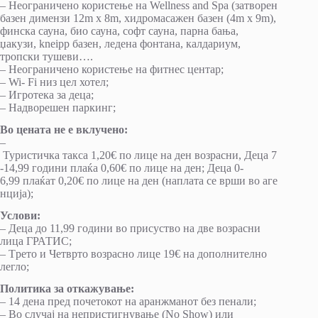
– Неограничено користење на Wellness and Spa (затворен
базен димензи 12m x 8m, хидромасажен базен (4m x 9m),
финска сауна, био сауна, софт сауна, парна бања,
џакузи, kneipp базен, ледена фонтана, калдариум,
тропски тушеви….
– Неограничено користење на фитнес центар;
– Wi- Fi низ цел хотел;
– Игротека за деца;
– Надворешен паркинг;
Во цената не е вклучено:
–
Туристичка такса 1,20€ по лице на ден возрасни, Деца 7
-14,99 години плаќа 0,60€ по лице на ден; Деца 0-
6,99 плаќат 0,20€ по лице на ден (наплата се врши во аге
нција);
Услови:
– Деца до 11,99 години во присуство на две возрасни
лица ГРАТИС;
– Tрето и Четврто возрасно лице 19€ на дополнително
легло;
Политика за откажување:
– 14 дена пред почетокот на аранжманот без пенали;
– Во случај на непристигнување (No Show) или