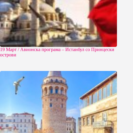
19 Март / Aвионска програма – Истанбул со Принцески
острови