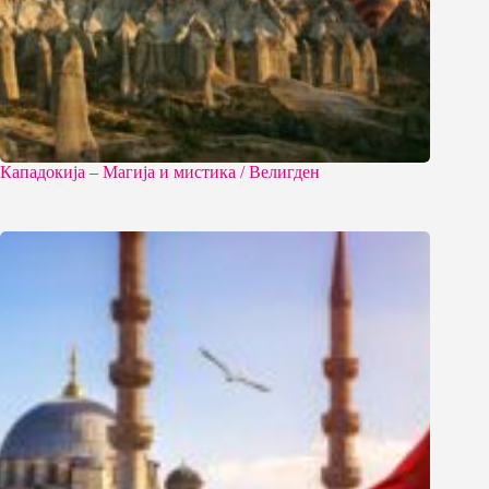
Кападокија – Магија и мистика / Велигден