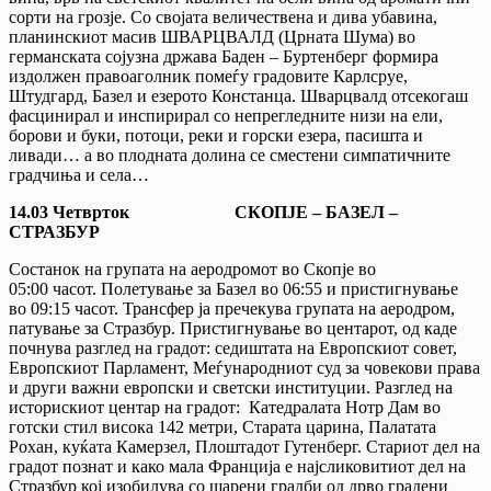
сорти на грозје. Со својата величествена и дива убавина,
планинскиот масив ШВАРЦВАЛД (Црната Шума) во
германската сојузна држава Баден – Буртенберг формира
издолжен правоаголник помеѓу градовите Карлсруе,
Штудгард, Базел и езерото Констанца. Шварцвалд отсекогаш
фасцинирал и инспирирал со непрегледните низи на ели,
борови и буки, потоци, реки и горски езера, пасишта и
ливади… а во плодната долина се сместени симпатичните
градчиња и села…
14.03
Четврток СКОПЈЕ – БАЗЕЛ –
СТРАЗБУР
Состанок на групата на аеродромот во Скопје во
05:00 часот. Полетување за Базел во 06:55 и пристигнување
во 09:15 часот. Трансфер ја пречекува групата на аеродром,
патување за Стразбур. Пристигнување во центарот, од каде
почнува разглед на градот: седиштата на Европскиот совет,
Европскиот Парламент, Меѓународниот суд за човекови права
и други важни европски и светски институции. Разглед на
историскиот центар на градот: Катедралата Нотр Дам во
готски стил висока 142 метри, Старата царина, Палатата
Рохан, куќата Камерзел, Плоштадот Гутенберг. Стариот дел на
градот познат и како мала Франција е најсликовитиот дел на
Стразбур кој изобилува со шарени градби од дрво градени