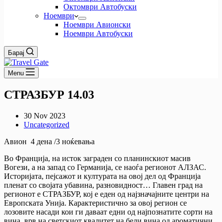
Октомври Автобуски
Ноември
Ноември Авионски
Ноември Автобуски
Барај
Menu
СТРАЗБУР 14.03
30 Nov 2023
Uncategorized
Авион 4 дена /3 ноќевања
Во Франција, на исток заграден со планинскиот масив
Вогези, а на запад со Германија, се наоѓа регионот АЛЗАС.
Историјата, пејсажот и културата на овој дел од Франција
пленат со својата убавина, разновидност… Главен град на
регионот е СТРАЗБУР, кој е еден од најзначајните центри на
Европската Унија. Карактеристично за овој регион се
лозовите насади кои ги даваат едни од најпознатите сорти на
вина, врв на светскиот квалитет на бели вина од ароматични