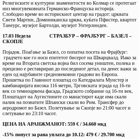
Религиските и културни знаменитости во Колмар се протегаат
низ многувековната Германско-Француска историја.
Слободно време во историскиот центар на градот: црквата
Свети Мартин, Доминиканска црква, куќата Пфистер, квартот
Танеурс, музејот Бартолди, музејот Унтерлинден.
17.03 Недела СТРАЗБУР – ФРАЈБУРГ – БАЗЕЛ –
СКОПЈЕ
Појадок. Поаѓање за Базел, со попатна посета на Фрајбург:
градчето кое го носи епитетот бисерот на Шварцвалд. Иако за
време на Втората светска војна бил сосема уништен, полека и
прецизно е реставриран до последниот детал, па денес важи за
еден од најубавите средновековни градови во Европа.
Прошетка по Главниот плоштад со Катедралата Мунстер и
камбанаријата висока 116 метри, Трговската зграда од 16-ти
век со темноцрвена фасада, Градското собрание од 16-ти век,
Плоштадот на Аугистините со манастирот каде има скали
налик на познатите Шпански скали во Рим. Трансфер до
аеродромот во Базел. Полетување за Скопје во 21:00 часот и
слетување во 23:10 часот.
ЦЕНА НА АРАНЖМАНОТ: 559 € / 34.660 мкд
-15% попуст за ранa уплатa до 10.12:
479
€ /
29.700
мкд