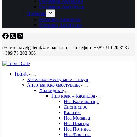
Октомври Авионски
Октомври Автобуски
Ноември
Ноември Авионски
Ноември Автобуски
емаил: travelgatemk@gmail.com | телефон: +389 31 620 353 /
+389 78 202 866
Грција
Хотелско сместување – закуп
Апартманско сместување
Халкидики
Прв крак – Касандра
Неа Каликратија
Дионисиос
Калитеа
Неа Модања
Неа Плагија
Неа Потидеа
Неа Флогита