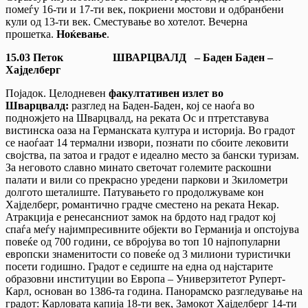
помеѓу 16-ти и 17-ти век, покриени мостови и одбранбени
кули од 13-ти век. Сместување во хотелот. Вечерна
прошетка.
Ноќевање
.
15.03 Петок ШВАРЦВАЛД – Баден Баден –
Хајделберг
Појадок. Целодневен
факултативен излет во
Шварцвалд:
разглед на Баден-Баден, кој се наоѓа во
подножјето на Шварцвалд, на реката Ос и птретставува
вистинска оаза на Германската култура и историја. Во градот
се наоѓаат 14 термални извори, познати по сбоите лековити
својства, па затоа и градот е идеално место за бански туризам.
За неговото славно минато светочат големите раскошни
палати и вили со прекрасно уредени паркови и 3километри
долгото шеталиште. Патувањето го продолжуваме кон
Хајделберг, романтично градче сместено на реката Некар.
Атракција е ренесансниот замок на брдото над градот кој
спаѓа меѓу најимпресивните објекти во Германија и опстојува
повеќе од 700 години, се вбројува во топ 10 најпопуларни
европски знаменитости со повеќе од 3 милиони туристички
посети годишно. Градот е седиште на една од најстарите
образовни институции во Европа – Универзитетот Руперт-
Карл, основан во 1386-та година. Панорамско разгледување на
градот: Карловата капија 18-ти век, Замокот Хајделберг 14-ти