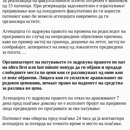
За реализација на факултативните излети потребен е минимум
од 15 патници. При резервација задолжително е изјаснување/
пријавување кои од понудените факултативи ќе ги користи
патникот како би можела агенцијата навремено да ги
организира истите.
Агенцијата го задржува правото на промена на редоследот на
програмата во случај на непредвидени објективни причини,
како на пример застој на граница, доцнење на летот, застој во
сообраќајот, затвореност на некој од локалитети предвидени
за посета …
Организаторот на патувањето го задржува правото по пат
на ultra first или last minute понуда да ги објави и продаде
слободните места по цени кои се разликуваат од оние кои
се веќе објавени. Лицата кои го уплатиле аранжманот по
редовен ценовник, немаат право на надомест на средства
за разлика во цена.
Агенцијата го задржува правото на отказ на аранжманот 7
дена пред поаѓање доколку не е исполнет бројот на пријавени
лица предвидени по програмата за ова патување.
Патникот има обврска пред поаѓање 24 часа да ја контактира
агенцијата за потврда на точното време и место на поаѓање.