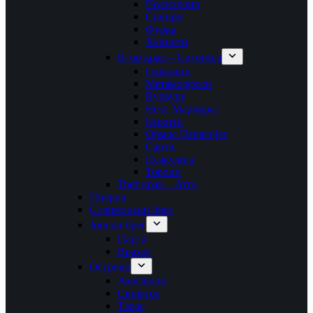
Полихроно
Сивири
Фурка
Ханиоти
Втор крак – Ситонија
Геракини
Метаморфоси
Вурвуру
Неос Мармарас
Никити
Ормос Панагијас
Сарти
Псакудија
Торони
Трет крак – Атос
Пиериа
Стримонски брег
Јонски брег
Парга
Врахос
Острови
Амулиани
Скијатос
Тасос