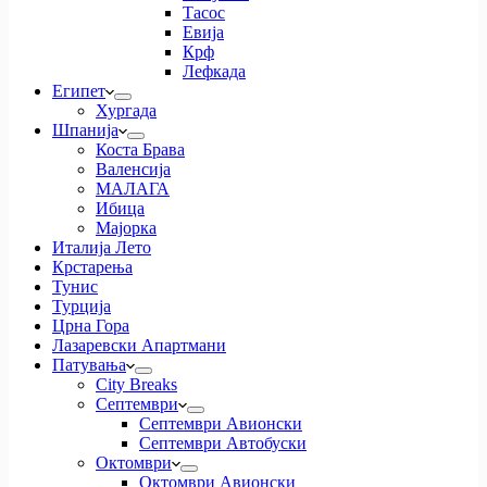
Тасос
Евија
Крф
Лефкада
Египет
Хургада
Шпанија
Коста Брава
Валенсија
МАЛАГА
Ибица
Мајорка
Италија Лето
Крстарења
Тунис
Турција
Црна Гора
Лазаревски Апартмани
Патувања
City Breaks
Септември
Септември Авионски
Септември Автобуски
Октомври
Октомври Авионски