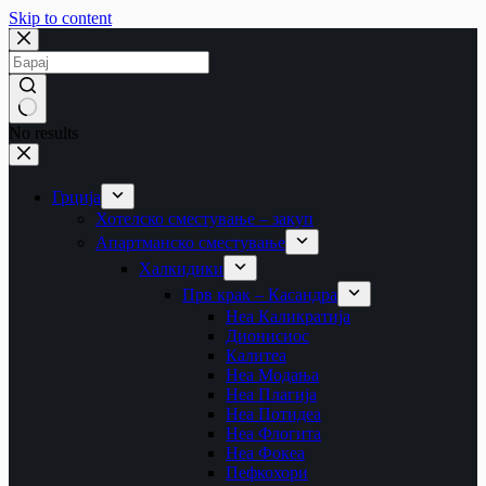
Skip to content
No results
Грција
Хотелско сместување – закуп
Апартманско сместување
Халкидики
Прв крак – Касандра
Неа Каликратија
Дионисиос
Калитеа
Неа Модања
Неа Плагија
Неа Потидеа
Неа Флогита
Неа Фокеа
Пефкохори