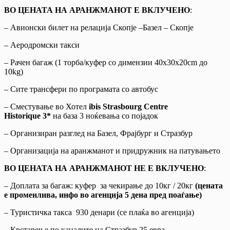
ВО ЦЕНАТА НА АРАНЖМАНОТ Е ВКЛУЧЕНО
:
– Авионски билет на релација Скопје –Базел – Скопје
– Аеродромски такси
– Рачен багаж (1 торба/куфер со димензии 40х30х20cm до
10kg)
– Сите трансфери по програмата со автобус
– Сместување во Хотел
ibis Strasbourg Centre
Historique
3*
на база 3 ноќевања со појадок
– Организиран разглед на Базел, Фрајбург и Стразбур
– Организација на аранжманот и придружник на патувањето
ВО ЦЕНАТА НА АРАНЖМАНОТ НЕ Е ВКЛУЧЕНО
:
– Доплата за багаж: куфер за чекирање до 10кг / 20кг
(цената
е променлива, инфо во агенција 5 дена пред поаѓање)
– Туристичка такса 930 денари (се плаќа во агенција)
– Крстарење по каналите на Стразбур 25 евра