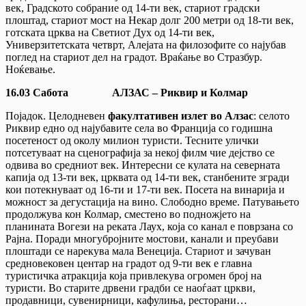
век, Градското собрание од 14-ти век, стариот градски
плоштад, стариот мост на Некар долг 200 метри од 18-ти век,
готската црква на Свeтиот Дух од 14-ти век,
Универзитетската четврт, Алејата на филозофите со најубав
поглед на стариот дел на градот. Враќање во Стразбур.
Ноќевање.
16.03 Сабота АЛЗАС – Риквир и Колмар
Појадок. Целодневен
факултативен излет во Алзас
: селото
Риквир едно од најубавите села во Франција со годишна
посетеност од околу милион туристи. Тесните улички
потсетуваат на сценографија за некој филм чие дејство се
одвива во средниот век. Интересни се кулата на северната
капија од 13-ти век, црквата од 14-ти век, станбените згради
кои потекнуваат од 16-ти и 17-ти век. Посета на винарија и
можност за дегустација на вино. Слободно време. Патувањето
продолжува кон Колмар, сместено во подножјето на
планината Вогези на реката Лаух, која со канал е поврзана со
Рајна. Поради многубројните мостови, канали и преубави
плоштади се нарекува мала Венеција. Стариот и зачуван
средновековен центар на градот од 9-ти век е главна
туристичка атракција која привлекува огромен број на
туристи. Во старите дрвени градби се наоѓаат цркви,
продавници, сувенирници, кафулиња, ресторани…