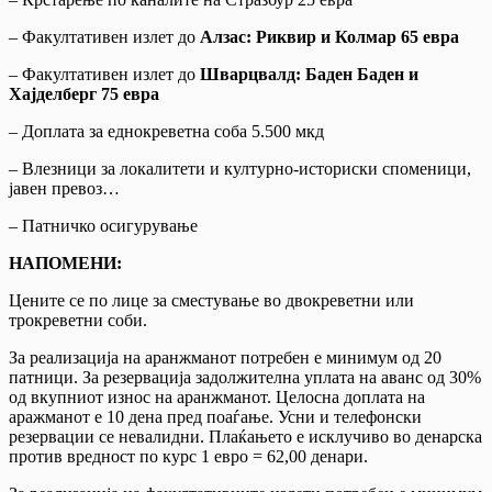
– Факултативен излет до
Алзас: Риквир и Колмар 65 евра
– Факултативен излет до
Шварцвалд: Баден Баден и
Хајделберг 75 евра
– Доплата за еднокреветна соба 5.500 мкд
– Влезници за локалитети и културно-историски споменици,
јавен превоз…
– Патничко осигурување
НАПОМЕНИ:
Цените се по лице за сместување во двокреветни или
трокреветни соби.
За реализација на аранжманот потребен е минимум од 20
патници. За резервација задолжителна уплата на аванс од 30%
од вкупниот износ на аранжманот. Целосна доплата на
аражманот е 10 дена пред поаѓање. Усни и телефонски
резервации се невалидни. Плаќањето е исклучиво во денарска
против вредност по курс 1 евро = 62,00 денари.