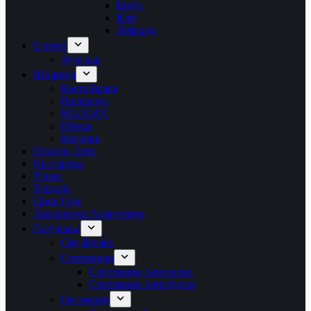
Евија
Крф
Лефкада
Египет
Хургада
Шпанија
Коста Брава
Валенсија
МАЛАГА
Ибица
Мајорка
Италија Лето
Крстарења
Тунис
Турција
Црна Гора
Лазаревски Апартмани
Патувања
City Breaks
Септември
Септември Авионски
Септември Автобуски
Октомври