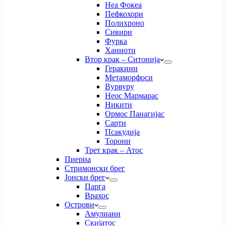
Неа Фокеа
Пефкохори
Полихроно
Сивири
Фурка
Ханиоти
Втор крак – Ситонија
Геракини
Метаморфоси
Вурвуру
Неос Мармарас
Никити
Ормос Панагијас
Сарти
Псакудија
Торони
Трет крак – Атос
Пиериа
Стримонски брег
Јонски брег
Парга
Врахос
Острови
Амулиани
Скијатос