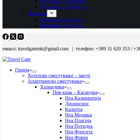
Октомври Авионски
Октомври Автобуски
Ноември
Ноември Авионски
Ноември Автобуски
емаил: travelgatemk@gmail.com | телефон: +389 31 620 353 / +3
Грција
Хотелско сместување – закуп
Апартманско сместување
Халкидики
Прв крак – Касандра
Неа Каликратија
Дионисиос
Калитеа
Неа Модања
Неа Плагија
Неа Потидеа
Неа Флогита
Неа Фокеа