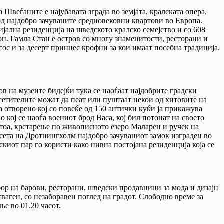
а Швеѓаните е најубавата зграда во земјата, кралската опера,
од најдобро зачуваните средновековни квартови во Европа.
јална резиденција на шведското кралско семејство и со 608
он. Гамла Стан е остров со многу знаменитости, ресторани и
ос и за десерт принцес крофни за кои имаат посебна традиција.
в на музеите бидејќи тука се наоѓаат најдобрите градски
сетителите можат да пеат или пуштаат некои од хитовите на
а отворено кој со повеќе од 150 антички куќи ја прикажува
 кој се наоѓа воениот брод Васа, кој бил потонат на своето
отоа, крстарење по живописното езеро Маларен и ручек на
осета на Дротнингхолм најдобро зачуваниот замок изграден во
скиот пар го користи како нивна постојана резиденција која се
бор на барови, ресторани, шведски продавници за мода и дизајн
аген, со незаборавен поглед на градот. Слободно време за
е во 01.20 часот.