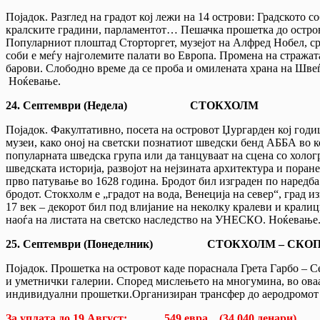
Појадок. Разглед на градот кој лежи на 14 острови: Градското с
кралските градини, парламентот… Пешачка прошетка до островот
Популарниот плоштад Сторторгет, музејот на Алфред Нобел, сре
соби е меѓу најголемите палати во Европа. Промена на стражат
барови. Слободно време да се проба и омилената храна на Шв
Ноќевање.
24.
Септември
(Недела)
СТОКХОЛМ
Појадок. Факултативно, посета на островот Џургарден кој годиш
музеи, како оној на светски познатиот шведски бенд АББА во к
популарната шведска група или да танцуваат на сцена со хологр
шведската историја, развојот на нејзината архитектура и поране
прво патување во 1628 година. Бродот бил изграден по наредба
бродот. Стокхолм е „градот на вода, Венеција на север“, град 
17 век – декорот бил под влијание на неколку кралеви и кралиц
наоѓа на листата на светско наследство на УНЕСКО. Ноќевање
25.
Септември
(Понеделник) СТОКХОЛМ – СКОП
Појадок. Прошетка на островот каде пораснала Грета Гарбо – С
и уметнички галерии. Според мислењето на многумина, во оваа 
индивидуални прошетки.Организиран трансфер до аеродромот во
За уплата до 19
Август: 549 евра (34.040 денари)