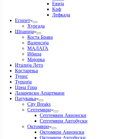
Евија
Крф
Лефкада
Египет
Хургада
Шпанија
Коста Брава
Валенсија
МАЛАГА
Ибица
Мајорка
Италија Лето
Крстарења
Тунис
Турција
Црна Гора
Лазаревски Апартмани
Патувања
City Breaks
Септември
Септември Авионски
Септември Автобуски
Октомври
Октомври Авионски
Октомври Автобуски