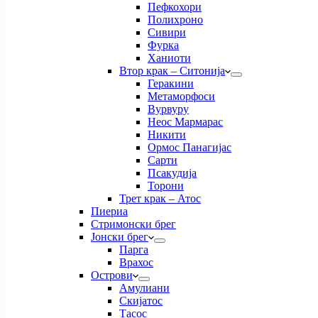
Пефкохори
Полихроно
Сивири
Фурка
Ханиоти
Втор крак – Ситонија
Геракини
Метаморфоси
Вурвуру
Неос Мармарас
Никити
Ормос Панагијас
Сарти
Псакудија
Торони
Трет крак – Атос
Пиериа
Стримонски брег
Јонски брег
Парга
Врахос
Острови
Амулиани
Скијатос
Тасос