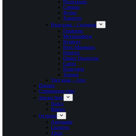
Полихроно
Сивири
Фурка
Ханиоти
Втор крак – Ситонија
Геракини
Метаморфоси
Вурвуру
Неос Мармарас
Никити
Ормос Панагијас
Сарти
Псакудија
Торони
Трет крак – Атос
Пиериа
Стримонски брег
Јонски брег
Парга
Врахос
Острови
Амулиани
Скијатос
Тасос