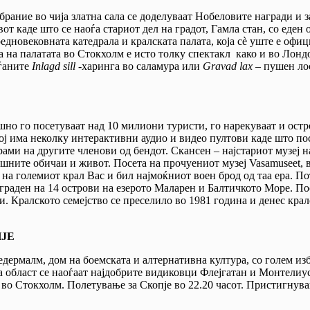
обрание во чија златна сала се доделуваат Нобеловите награди и з
 каде што се наоѓа стариот дел на градот, Гамла стан, со еден 
дновековната катедрала и кралската палата, која сè уште е офици
а на палатата во Стокхолм е исто толку спектакл како и во Лонд
еѓаните
Inlagd sill
-харинга во саламура или
Gravad lax –
пушен лос
но го посетуваат над 10 милиони туристи, го нарекуваат и остро
ој има неколку интерактивни аудио и видео пултови каде што по
ами на другите членови од бендот. Скансен – најстариот музеј н
шните обичаи и живот. Посета на прочуениот музеј Vasamuseet, во
 на големиот крал Вас и бил најмоќниот воен брод од таа ера. П
изграден на 14 острови на езерото Маларен и Балтичкото Море. П
и. Кралското семејство се преселило во 1981 година и денес крал
.
ЈЕ
едермалм, дом на боемската и алтернативна култура, со голем из
област се наоѓаат најдобрите видиковци Флeјгатан и Монтелиусв
 Стокхолм. Полетување за Скопје во 22.20 часот. Пристигнувањ