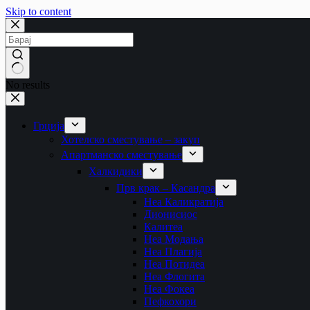
Skip to content
No results
Грција
Хотелско сместување – закуп
Апартманско сместување
Халкидики
Прв крак – Касандра
Неа Каликратија
Дионисиос
Калитеа
Неа Модања
Неа Плагија
Неа Потидеа
Неа Флогита
Неа Фокеа
Пефкохори