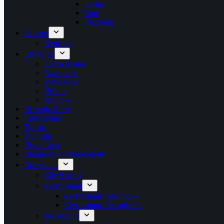
Евија
Крф
Лефкада
Египет
Хургада
Шпанија
Коста Брава
Валенсија
МАЛАГА
Ибица
Мајорка
Италија Лето
Крстарења
Тунис
Турција
Црна Гора
Лазаревски Апартмани
Патувања
City Breaks
Септември
Септември Авионски
Септември Автобуски
Октомври