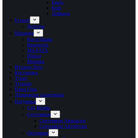
Евија
Крф
Лефкада
Египет
Хургада
Шпанија
Коста Брава
Валенсија
МАЛАГА
Ибица
Мајорка
Италија Лето
Крстарења
Тунис
Турција
Црна Гора
Лазаревски Апартмани
Патувања
City Breaks
Септември
Септември Авионски
Септември Автобуски
Октомври