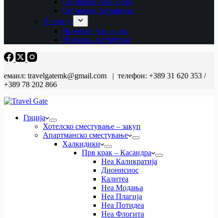
Октомври Авионски
Октомври Автобуски
Ноември
Ноември Авионски
Ноември Автобуски
емаил: travelgatemk@gmail.com | телефон: +389 31 620 353 /
+389 78 202 866
Грција
Хотелско сместување – закуп
Апартманско сместување
Халкидики
Прв крак – Касандра
Неа Каликратија
Дионисиос
Калитеа
Неа Модања
Неа Плагија
Неа Потидеа
Неа Флогита