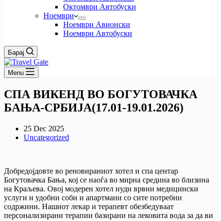
Октомври Автобуски
Ноември
Ноември Авионски
Ноември Автобуски
Барај
Menu
СПА ВИКЕНД ВО БОГУТОВАЧКА
БАЊА-СРБИЈА(17.01-19.01.2026)
25 Dec 2025
Uncategorized
Добредојдовте во реновираниот хотел и спа центар
Богутовачка Бања, кој се наоѓа во мирна средина во близина
на Краљева. Овој модерен хотел нуди врвни медицински
услуги и удобни соби и апартмани со сите потребни
содржини. Нашиот лекар и терапевт обезбедуваат
персонализирани терапии базирани на лековита вода за да ви