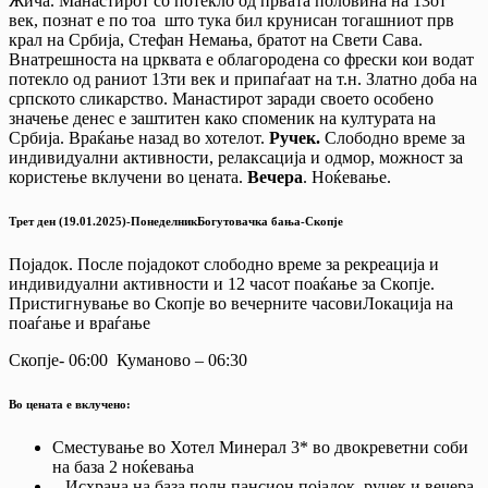
Жича. Манастирот со потекло од првата половина на 13от
век, познат е по тоа што тука бил крунисан тогашниот прв
крал на Србија, Стефан Немања, братот на Свети Сава.
Внатрешноста на црквата е облагородена со фрески кои водат
потекло од раниот 13ти век и припаѓаат на т.н. Златно доба на
српското сликарство. Манастирот заради своето особено
значење денес е заштитен како споменик на културата на
Србија. Враќање назад во хотелот.
Ручек.
Слободно време за
индивидуални активности, релаксација и одмор, можност за
користење вклучени во цената.
Вечера
. Ноќевање.
Трет ден (19.01.2025)-ПонеделникБогутовачка бања-Скопје
Појадок. После појадокот слободно време за рекреација и
индивидуални активности и 12 часот поаќање за Скопје.
Пристигнување во Скопје во вечерните часовиЛокација на
поаѓање и враѓање
Скопје- 06:00 Куманово – 06:30
Во цената е вклучено:
Сместување во Хотел Минерал 3* во двокреветни соби
на база 2 ноќевања
– Исхрана на база полн пансион појадок, ручек и вечера