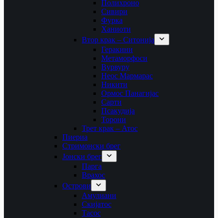
Полихроно
Сивири
Фурка
Ханиоти
Втор крак – Ситонија
Геракини
Метаморфоси
Вурвуру
Неос Мармарас
Никити
Ормос Панагијас
Сарти
Псакудија
Торони
Трет крак – Атос
Пиериа
Стримонски брег
Јонски брег
Парга
Врахос
Острови
Амулиани
Скијатос
Тасос