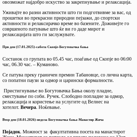
овозможат најдобро искуство за закрепнување и релаксација.
Уживајте во разни активности што ги подготвивме за вас, од
прошетки во прекрасни природни пејзажи, до спортски
активности и релаксирачко време во базените. Доживејте го
совршеното патување што ќе ви го даде мирот и
релаксацијата што ги заслужувате.
Прв ден (17.01.2025)-сабота Скопје-Богутовачка бања
Состанок со групата во 05.45 час, поаѓање од Скопје во 06:00
час, 06.30 час. – Куманово.
Се патува преку граничен премин Табановце, со лична карта,
со попатни паузи за одмор и царински формалности.
Пристигнување во Богутовачка Бања околу пладне,
сместување по соби. Ручек. Слободно попладне за одмор,
релаксација и користење на услугите од Велнес на
хотелот.
Вечера
. Ноќевање.
Втор ден (18.01.2026)-недела Богутовачка бања-Манастир Жича
Појадок
. Moжност за факултативна посета на манастирот