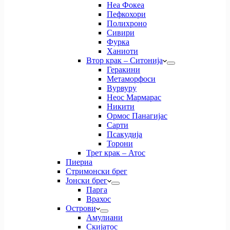
Неа Фокеа
Пефкохори
Полихроно
Сивири
Фурка
Ханиоти
Втор крак – Ситонија
Геракини
Метаморфоси
Вурвуру
Неос Мармарас
Никити
Ормос Панагијас
Сарти
Псакудија
Торони
Трет крак – Атос
Пиериа
Стримонски брег
Јонски брег
Парга
Врахос
Острови
Амулиани
Скијатос