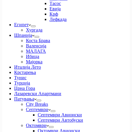
Тасос
Евија
Крф
Лефкада
Египет
Хургада
Шпанија
Коста Брава
Валенсија
МАЛАГА
Ибица
Мајорка
Италија Лето
Крстарења
Тунис
Турција
Црна Гора
Лазаревски Апартмани
Патувања
City Breaks
Септември
Септември Авионски
Септември Автобуски
Октомври
Октомври Авионски