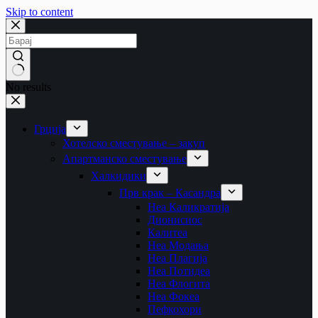
Skip to content
No results
Грција
Хотелско сместување – закуп
Апартманско сместување
Халкидики
Прв крак – Касандра
Неа Каликратија
Дионисиос
Калитеа
Неа Модања
Неа Плагија
Неа Потидеа
Неа Флогита
Неа Фокеа
Пефкохори