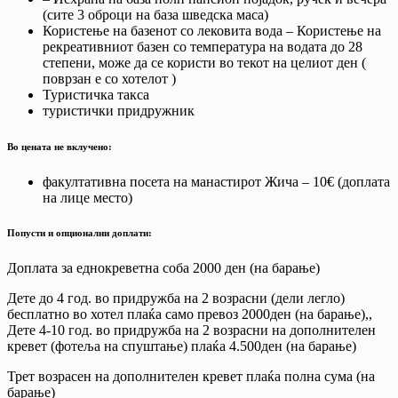
(сите 3 оброци на база шведска маса)
Користење на базенот со лековита вода – Користење на
рекреативниот базен со температура на водата до 28
степени, може да се користи во текот на целиот ден (
поврзан е со хотелот )
Туристичка такса
туристички придружник
Во цената не вклучено:
факултативна посета на манастирот Жича – 10€ (доплата
на лице место)
Попусти и опционални доплати:
Доплата за еднокреветна соба 2000 ден (на барање)
Дете до 4 год. во придружба на 2 возрасни (дели легло)
бесплатно во хотел плаќа само превоз 2000ден (на барање),,
Дете 4-10 год. во придружба на 2 возрасни на дополнителен
кревет (фотеља на спуштање) плаќа 4.500ден (на барање)
Трет возрасен на дополнителен кревет плаќа полна сума (на
барање)