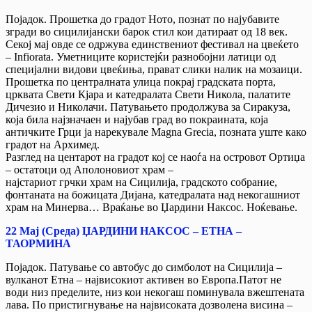
Појадок. Прошетка до градот Ното, познат по најубавите
згради во сицилијански барок стил кои датираат од 18 век.
Секој мај овде се одржува единствениот фестивал на цвеќето
– Infiorata. Уметниците користејќи разнобојни латици од
специјални видови цвеќиња, прават слики налик на мозаици.
Прошетка по централната улица покрај градската порта,
црквата Свети Кјара и катедралата Свети Никола, палатите
Дичезио и Николачи. Патувањето продолжува за Сиракуза,
која била најзначаен и најубав град во покраината, која
античките Грци ја нарекувале Мagna Grecia, позната уште како
градот на Архимед.
Разглед на центарот на градот кој се наоѓа на островот Ортиџа
– остатоци од Аполоновиот храм –
најстариот грчки храм на Сицилија, градското собрание,
фонтаната на божицата Дијана, катедралата над некогашниот
храм на Минерва… Враќање во Џардини Наксос. Ноќевање.
22 Мај (Среда) ЏАРДИНИ НАКСОС – ЕТНА –
ТАОРМИНА
Појадок. Патување со автобус до симболот на Сицилија –
вулканот Етна – највисокиот активен во Европа.Патот не
води низ пределите, низ кои некогаш поминувала вжештената
лава. По пристигнување на највисоката дозволена висина –