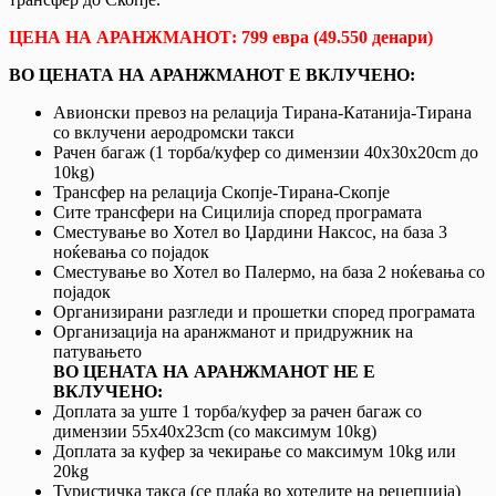
ЦЕНА НА АРАНЖМАНОТ: 799 евра (49.550 денари)
ВО ЦЕНАТА НА АРАНЖМАНОТ Е ВКЛУЧЕНО:
Авионски превоз на релација Тирана-Катанија-Тирана
со вклучени аеродромски такси
Рачен багаж (1 торба/куфер со димензии 40х30х20cm до
10kg)
Трансфер на релација Скопје-Тирана-Скопје
Сите трансфери на Сицилија според програмата
Сместување во Хотел во Џардини Наксос, на база 3
ноќевања со појадок
Сместување во Хотел во Палермо, на база 2 ноќевања со
појадок
Организирани разгледи и прошетки според програмата
Организација на аранжманот и придружник на
патувањето
ВО ЦЕНАТА НА АРАНЖМАНОТ НЕ Е
ВКЛУЧЕНО:
Доплата за уште 1 торба/куфер за рачен багаж со
димензии 55х40х23cm (со максимум 10kg)
Доплата за куфер за чекирање со максимум 10kg или
20kg
Туристичка такса (се плаќа во хотелите на рецепција)