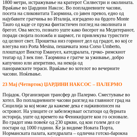
1800 метри, истражување на кратерот Силвестри и околината.
Враќање во Џардини Наксос. Во попладневните часови,
посета на сликовитата Таормина, со јавен превоз, едно од
најубавите гратчиња во Италија, изградено на брдото Monte
Tauro од каде се пружа фантастичен поглед на околината и
брегот. Ова место, познато уште како бисерот на Медитеранот,
поради својата положба и шармот, ги привлекува туристите
од целиот свет. Прошетка низ горниот дел од градот, во кој се
влегува низ Porta Mesina, пешачката зона Corso Umberto,
плоштадот Виктор Емануел, катедралата, грчко- римскиот
театар од 3 век пне. Таормина е гратче за уживање, добро
капучино или аперитиво, на некоја од
панорамските тераси. Враќање во хотелот во вечерните
часови. Ноќевање.
23 Мај (Четврток) ЏАРДИНИ НАКСОС – ПАЛЕРМО
Појадок. Организиран трансфер до Палермо. Сместување во
хотел. Во попладневните часови разглед на главниот град на
Сицилија за кој може да кажеме дека е најживописен на
островот. На улиците се забележуваат остатоци од бурната
историја, уште од времето на Феникијците кои го основале.
Во градот има повеќе од 230 цркви, од кои голем дел се
постари од 1000 години. Ќе ја видиме Новата Порта,
Норманската палата, катедралата – одлична готско-барокна