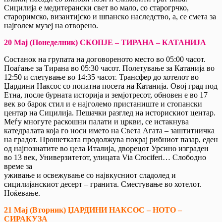
Сицилија е медитерански свет во мало, со старогрчко,
староримско, византијско и шпанскo наследство, а, се смета за
најголем музеј на отворено.
20 Мај (Понеделник) СКОПЈЕ – ТИРАНА – КАТАНИЈА
Состанок на групата на договореното место во 05:00 часот.
Поаѓање за Тирана во 05:30 часот. Полетување за Катанија во
12:50 и слетување во 14:35 часот. Трансфер до хотелот во
Џардини Наксос со попатна посета на Катанија. Овој град под
Етна, после бурната историја и земјотресот, обновен е во 17
век во барок стил и е најголемо пристаниште и стопански
центар на Сицилија. Пешачки разглед на историскиот центар.
Меѓу многуте раскошни палати и цркви, се истакнува
катедралата која го носи името на Света Агата – заштитничка
на градот. Прошетката продолжува покрaj рибниот пазар, еден
од најпознатите во цела Италија, дворецот Урсино изграден
во 13 век, Универзитетот, улицата Via Crociferi… Слободно
време за
уживање и освежување со највкусниот сладолед и
сицилијанскиот десерт – гранита. Сместување во хотелот.
Ноќевање.
21 Мај (Вторник) ЏАРДИНИ НАКСОС – НОТО –
СИРАКУЗА