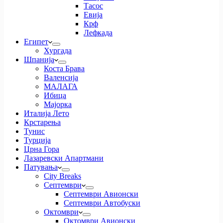
Тасос
Евија
Крф
Лефкада
Египет
Хургада
Шпанија
Коста Брава
Валенсија
МАЛАГА
Ибица
Мајорка
Италија Лето
Крстарења
Тунис
Турција
Црна Гора
Лазаревски Апартмани
Патувања
City Breaks
Септември
Септември Авионски
Септември Автобуски
Октомври
Октомври Авионски