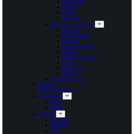
Полихроно
Сивири
Фурка
Ханиоти
Втор крак – Ситонија
Геракини
Метаморфоси
Вурвуру
Неос Мармарас
Никити
Ормос Панагијас
Сарти
Псакудија
Торони
Трет крак – Атос
Пиериа
Стримонски брег
Јонски брег
Парга
Врахос
Острови
Амулиани
Скијатос
Тасос