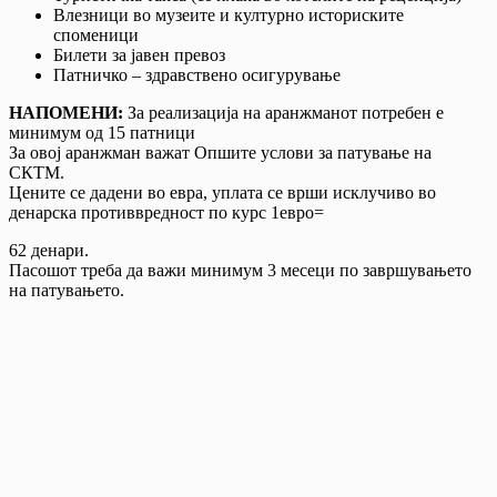
Влезници во музеите и културно историските
споменици
Билети за јавен превоз
Патничко – здравствено осигурување
НАПОМЕНИ:
За реализација на аранжманот потребен е
минимум од 15 патници
За овој аранжман важат Опшите услови за патување на
СКТМ.
Цените се дадени во евра, уплата се врши исклучиво во
денарска противвредност по курс 1евро=
62 денари.
Пасошот треба да важи минимум 3 месеци по завршувањето
на патувањето.