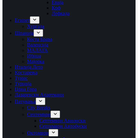
Евија
Крф
Лефкада
Египет
Хургада
Шпанија
Коста Брава
Валенсија
МАЛАГА
Ибица
Мајорка
Италија Лето
Крстарења
Тунис
Турција
Црна Гора
Лазаревски Апартмани
Патувања
City Breaks
Септември
Септември Авионски
Септември Автобуски
Октомври