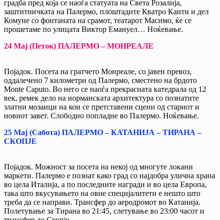
градба пред која се наоѓа статуата на Света Розалија,
заштитничката на Палермо, плоштадите Кватро Канти и дел
Комуне со фонтаната на срамот, театарот Масимо, ќе се
прошетаме по улицата Виктор Емануел… Ноќевање.
24 Мај (Петок) ПАЛЕРМО – МОНРЕАЛЕ
Појадок. Посета на гратчето Монреале, со јавен превоз,
оддалечено 7 километри од Палермо, сместено на брдото
Monte Caputo. Во него се наоѓа прекрасната катедрала од 12
век, ремек дело на норманската архитектура со познатите
златни мозаици на кои се претставени сцени од стариот и
новиот завет. Слободно попладне во Палермо. Ноќевање.
25 Мај (Сабота) ПАЛЕРМО – КАТАНИЈА – ТИРАНА –
СКОПЈЕ
Појадок. Можност за посета на некој од многуте локани
маркети. Палермо е познат како град со најдобра улична храна
во цела Италија, а по последните награди и во цела Европа,
така што вкусувањето на овие специјалитети е нешто што
треба да се направи. Трансфер до аеродромот во Катанија.
Полетување за Тирана во 21:45, слетување во 23:00 часот и
трансфер до Скопје.