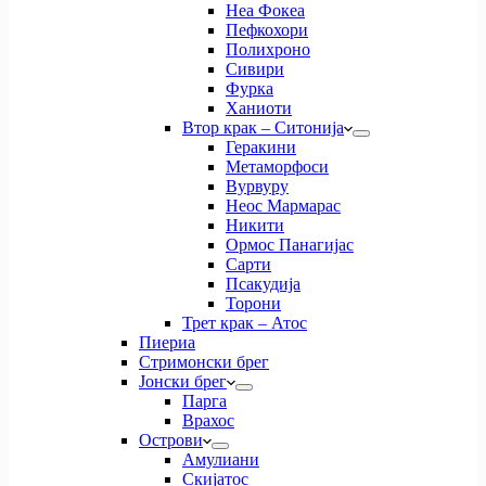
Неа Фокеа
Пефкохори
Полихроно
Сивири
Фурка
Ханиоти
Втор крак – Ситонија
Геракини
Метаморфоси
Вурвуру
Неос Мармарас
Никити
Ормос Панагијас
Сарти
Псакудија
Торони
Трет крак – Атос
Пиериа
Стримонски брег
Јонски брег
Парга
Врахос
Острови
Амулиани
Скијатос