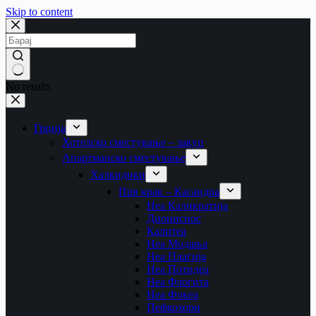
Skip to content
No results
Грција
Хотелско сместување – закуп
Апартманско сместување
Халкидики
Прв крак – Касандра
Неа Каликратија
Дионисиос
Калитеа
Неа Модања
Неа Плагија
Неа Потидеа
Неа Флогита
Неа Фокеа
Пефкохори