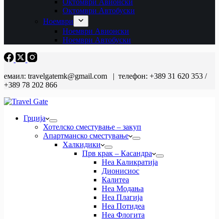
Октомври Авионски
Октомври Автобуски
Ноември
Ноември Авионски
Ноември Автобуски
емаил: travelgatemk@gmail.com | телефон: +389 31 620 353 /
+389 78 202 866
Грција
Хотелско сместување – закуп
Апартманско сместување
Халкидики
Прв крак – Касандра
Неа Каликратија
Дионисиос
Калитеа
Неа Модања
Неа Плагија
Неа Потидеа
Неа Флогита