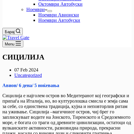
Октомври Автобуски
Ноември
Ноември Авионски
Ноември Автобуски
Барај
Menu
СИЦИЛИЈА
07 Feb 2024
Uncategorized
Авион/ 6 дена/ 5 ноќевања
Сицилија е најголем остров во Медитеранот кој географски и
припаѓа на Италија, но, во културолошка смисла е земја сама
за себе, со единствена традиција, кујна и неповторлив ритам
на уживање. Сицилија –магичниот остров, чиј брег го
заплискуваат водите на Јонското, Тиренското и Средоземното
море, е богата со траги од древните цивилизации, остатоци од
вулканските активности, разновидна природа, прекрасни
плажи, насади со винови лози и сликовити гратчиња.