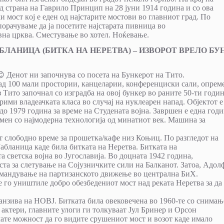
д страна на Гаврило Принцип на 28 јуни 1914 година и со ова
 мост кoј е еден од најстарите мостови во главниот град. По
орачуваме да ја посетите најстарата пивница во
авна црква. Сместување во хотел. Ноќевање.
 ЈАБЛАНИЦА (БИТКА НА НЕРЕТВА) – ИЗВОРОТ ВРЕЛО БУ
😊 Денот ни започнува со посета на Бункерот на Тито.
над 100 мали простории, канцеларии, конференциски сали, опрем
 Тито започнал со изградба на овој бункер во раните 50-ти годи
рими владеачката класа во случај на нуклеарен напад. Објектот е
до 1979 година за време на Студената војна. Завршен е една год
емен со најмодерна технологија од минатиот век. Машина за
ат слободно време за прошетка/кафе низ Коњиц. По разгледот на
абланица каде била битката на Неретва. Битката на
а светска војна во Југославија. Во доцната 1942 година,
а за слетување на Сојузничките сили на Балканот. Затоа, Адол
омандување на партизанското движење во централна БиХ.
е го уништиле добро обезбедениот мост над реката Неретва за да
офанзива на НОВЈ. Битката била овековечена во 1960-те со снимањ
 актери, главните улоги ги толкуваат Јул Бринер и Орсон
ате можност да го видите срушениот мост и возот каде имало