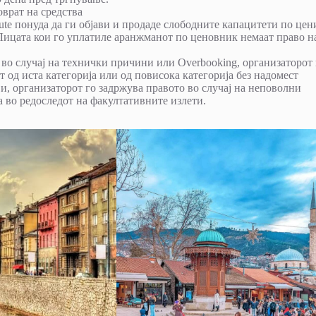
оврат на средства
minute понуда да ги објави и продаде слободните капацитети по цен
. Лицата кои го уплатиле аранжманот по ценовник немаат право н
 во случај на технички причини или Overbooking, организаторот 
 од иста категорија или од повисока категорија без надомест
ви, организаторот го задржува правото во случај на неповолни
а во редоследот на факултативните излети.