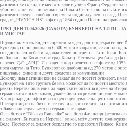
разгледот ќе го видите местото каде е убиен Франц Фердинанд о
убиство започнува почетокот на Првата Светска војна и Латински
разгледот следува слободно време за индивидуален разглед. Преп
градот ,,PIVNICA HS’’ која е од 1864 година.Посета на правосл
ТРЕТ ДЕН 11.04.2026 (САБОТА) БУНКЕРОТ НА ТИТО –
И МОСТАР
Појадок во хотел. Бидете спремни за еден долг и прекрасен ден 
Бункерот, со површина од 6.500 метри квадратни, се состои од 
со едноставен мебел и задолжителен портрет на Тито. Јосип Броз
во близина на Босанскиот град Коњиц. Неговата цел била да ја п
наречен Д-О „АРЦ“. Изграден е под превезот на тајност од 1953 
пред смртта на Тито. Бункерот со длабочина од 270 метри е опр
пишување, фиксни и други средства за комуникација.
Доколку има патници кои не сакаат да го посетат бункерот, има
Бункерот на Тито групата ќе има можност да го посети местото Ј
реката Неретва била една од најепските битки за време на Вторат
германското високо командување било загрижено поради можност
Хитлер наредил офанзива со цел нарушување на централното к
Пресвртницата на битката се случила кога силите на партизанит
забават напредувањето на германската армија.
Oваа битка е “Bitka za Ranjenike” која била 4-та непријателска 
на филмот „Битката на Неретва“ во кој, меѓу другите холивудски
Велс. Постерот за филмот бесплатно го изработил Пикасо. Ќе им