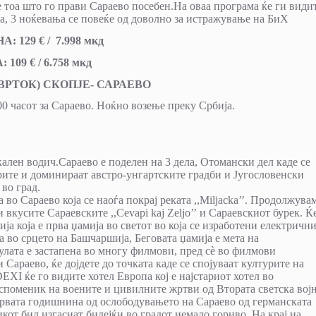
 тоа што го прави Сараево посебен.На оваа програма ќе ги види
на, 3 ноќевања се повеќе од доволно за истражување на БиХ
А: 1
29
€ / 7.998 мкд
А
:
109
€ / 6.758 мкд
ЕТВРТОК) СКОПЈЕ- САРАЕВО
00 часот за Сараево. Ноќно возење преку Србија.
ален водич.Сараево е поделен на 3 дела, Отомански дел каде се
рите и доминираат австро-унгартските градби и Југословенски
 во град.
а во Сараево која се наоѓа покрај реката ,,Miljacka’’. Продолжува
вкусите Сараевските ,,Cevapi kaj Zeljo’’ и Сараевскиот бурек. Ќе
ја која е прва џамија во светот во која се изработени електричн
во срцето на Башчаршија, Беговата џамија е мета на
кулата е застапена во многу филмови, пред сè во филмови
Сараево, ќе дојдете до точката каде се спојуваат културите на
XI ќе го видите хотел Eвропа кој е најстариот хотел во
 е споменик на воените и цивилните жртви од Втората светска вој
 првата годишнина од ослободувањето на Сараево од германската
кот бил изгаснат бидејќи во градот немало гориво. На крај на