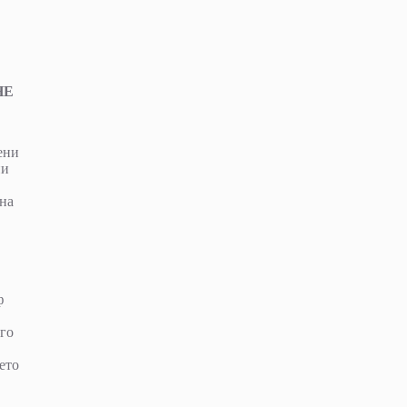
НЕ
ени
ни
ина
ф
 го
ето