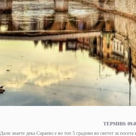
ТЕРМИН: 09.04
Дали знаете дека Сараево е во топ 5 градови во светот за посета