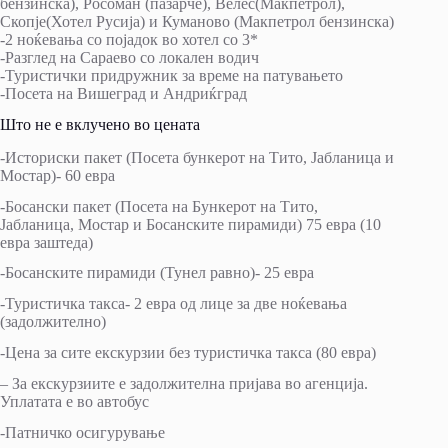
бензинска), Росоман (пазарче), Велес(Макпетрол),
Скопје(Хотел Русија) и Куманово (Макпетрол бензинска)
-2 ноќевања со појадок во хотел со 3*
-Разглед на Сараево со локален водич
-Туристички придружник за време на патувањето
-Посета на Вишеград и Андриќград
Што не е вклучено во цената
-Историски пакет (Посета бункерот на Тито, Јабланица и
Мостар)- 60 евра
-Босански пакет (Посета на Бункерот на Тито,
Јабланица, Мостар и Босанските пирамиди) 75 евра (10
евра заштеда)
-Босанските пирамиди (Тунел равно)- 25 евра
-Туристичка такса- 2 евра од лице за две ноќевања
(задолжително)
-Цена за сите екскурзии без туристичка такса (80 евра)
– За екскурзиите е задолжителна пријава во агенција.
Уплатата е во автобус
-Патничко осигурување