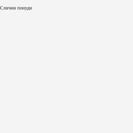
Слични понуди