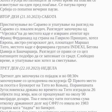
Хотел Русија но патниците за точно време на поаѓње се
известуват на еден пред поаѓање. Се патува преку
Србија со попатни вечерни паузи.
ВТОР ДЕН (21.10.2023) САБОТА
Пристигнување во Сараево и упатување на разглед на
Сараево со локален водич. Разгледот започнува од
“Vijecnica”па до местото каде е извршен атентат врз
Франц Фердинанд од страна на Гаврило Принцип, хотел
Европа, австро-унгарскиот дел, плоштадот Маршал
Тито, местото каде е формирана групата INDEXI, Бегова
Џамија и Башчаршија. Разгледот се прави се со цел
патниците подобро да се запознаат со градт. Слободно
време, и упатување кон хотел за сместување.
ТРЕТ ДЕН (22.10.2023) НЕДЕЛА
Третиот ден започнува со појадок и во 08:30ч
започнуваме со целодневна екскурзија 😊 Првото место
за посета е Бункерот на Тито во Коњиц. Поранешната
Југословенска држава во времето на Тито изградила 26
објекти под земја, кои се проценуваат на околу 90
милјарди долари. Тоа е неколку пати поголема сума
отколку државниот долг кој СФРЈ го имала во 1983
година кога “падна” во банкрот.