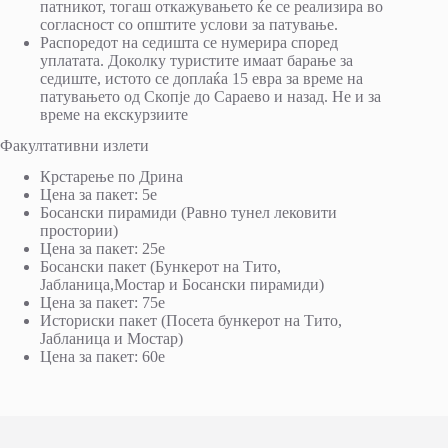
патникот, тогаш откажувањето ќе се реализира во
согласност со општите услови за патување.
Распоредот на седишта се нумерира според
уплатата. Доколку туристите имаат барање за
седиште, истото се доплаќа 15 евра за време на
патувањето од Скопје до Сараево и назад. Не и за
време на екскурзиите
Факултативни излети
Крстарење по Дрина
Цена за пакет: 5e
Босански пирамиди (Равно тунел лековити
простории)
Цена за пакет: 25e
Босански пакет (Бункерот на Тито,
Јабланица,Мостар и Босански пирамиди)
Цена за пакет: 75e
Историски пакет (Посета бункерот на Тито,
Јабланица и Мостар)
Цена за пакет: 60e