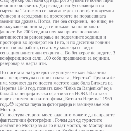
Овој бункер бил една од најстрого чуваните воени тајни
воопшто во светот. До распадот на Југославија и по
смртта на Тито само се нагаѓаше дека постојат подземни
бункери и аеродроми на просторите на поранешната
заедничка држава. Потоа, тие беа откриени, но никој не
вложуваше во нив за да ги покаже на пошироката
јавност. Во 2003 година почнаа првите поголеми
активности за реновирање на подземните ходници и
простории во Бункерот на Тито, и по десетина години
интензивна работа, сега таму може да се видат
сензационалистички откритија. Во бункерот ќе видите, 3
конференциски сали, 100 соби предвидени за војници,
резеровар за нафта итн.
По посетата на бункерот се упатуваме кон Јабланица.
која не пречекува со приказната за „Неретва“. Групата ќе
има можност да го посети местото каде била Битката на
Неретва 1943 год. позната како “Bitka za Ranjenike” која
била 4-та непријателска офанзива на НОВЈ. Ито така
овде е снимен познатиот филм „Битка за Неретва“ 1969
год..😊 Кратка пауза за фотографија и заминување кон
Мостар.
Се посетува стариот мост, каде што можете да направите
фантастични фотографии . Голем дел од туристите
доаѓаат во Мостар за да го видат мостот, но Мостар има
многу повеќе за истражување. Безброј, продавници,