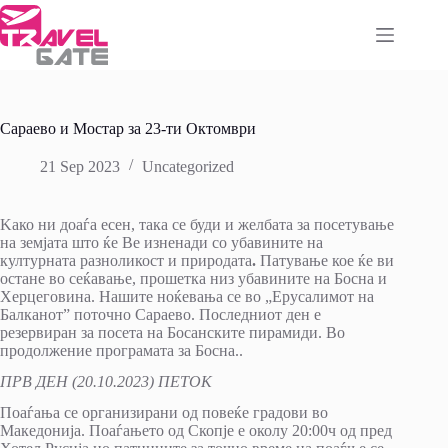
Skip
to
content
Сараево и Мостар за 23-ти Октомври
21 Sep 2023
Uncategorized
Kaко ни доаѓа есен, така се буди и желбата за посетување
на земјата што ќе Ве изненади со убавините на
културната разноликост и природата
.
Патување кое ќе ви
остане во сеќавање, прошетка низ убавините на Босна и
Херцеговина. Нашите ноќевања се во „Ерусалимот на
Балканот” поточно Сараево. Последниот ден е
резервиран за посета на Босанските пирамиди. Во
продолжение програмата за Босна..
ПРВ ДЕН (20.10.2023) ПЕТОК
Поаѓања се организирани од повеќе градови во
Македонија. Поаѓањето од Скопје е околу 20:00ч од пред