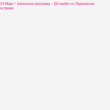
19 Март / Aвионска програма – Истанбул со Принцески
острови