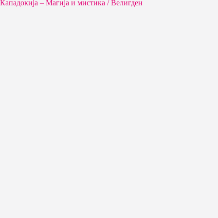
Кападокија – Магија и мистика / Велигден