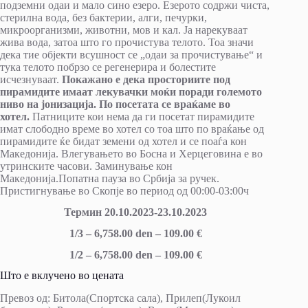
подземни одаи и мало сино езеро. Езерото содржи чиста,
стерилна вода, без бактерии, алги, печурки,
микроорганизми, животни, мов и кал. Ја нарекуваат
жива вода, затоа што го прочистува телото. Тоа значи
дека тие објекти всушност се „одаи за прочистување“ и
тука телото побрзо се регенерира и болестите
исчезнуваат.
Покажано е дека просториите под
пирамидите имаат лекувачки моќи поради големото
ниво на јонизација. По посетата се враќаме во
хотел.
Патниците кои нема да ги посетат пирамидите
имат слободно време во хотел со тоа што по враќање од
пирамидите ќе бидат земени од хотел и се поаѓа кон
Македонија. Влегувањето во Босна и Херцеговина е во
утринските часови. Заминување кон
Македонија.Попатна пауза во Србија за ручек.
Пристигнување во Скопје во период од 00:00-03:00ч
Термин 20.10.2023-23.10.2023
1/3 – 6,758.00 den – 109.00 €
1/2 – 6,758.00 den – 109.00 €
Што е вклучено во цената
Превоз oд: Битола(Спортска сала), Прилеп(Лукоил