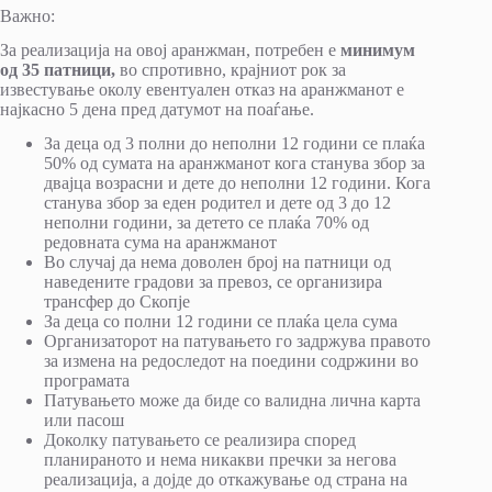
Важно:
За реализација на овој аранжман, потребен е
минимум
од 35 патници,
во спротивно, крајниот рок за
известување околу евентуален отказ на аранжманот е
најкасно 5 дена пред датумот на поаѓање.
За деца од 3 полни до неполни 12 години се плаќа
50% од сумата на аранжманот кога станува збор за
двајца возрасни и дете до неполни 12 години. Кога
станува збор за еден родител и дете од 3 до 12
неполни години, за детето се плаќа 70% од
редовната сума на аранжманот
Во случај да нема доволен број на патници од
наведените градови за превоз, се организира
трансфер до Скопје
За деца со полни 12 години се плаќа цела сума
Организаторот на патувањето го задржува правото
за измена на редоследот на поедини содржини во
програмата
Патувањето може да биде со валидна лична карта
или пасош
Доколку патувањето се реализира според
планираното и нема никакви пречки за негова
реализација, а дојде до откажување од страна на