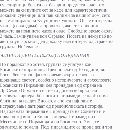
сувенирници богати со бакарни предмети каде што
можете да си купите сет за кафе или карактеристични
локални сувенири или пак килими за вашиот дом, сето
ова е лоцирано на Кујунџилук улицата. Ова е интересна
улица (со калдрма) за прошетка, ако сте за шопинг
можете да поминете часови овде. Слободно време околу
3 часа. Заминување кон Сараево. Посета на некој паб во
австро-унгарскиот дел доколку има интерес од страна на
групата. Ноќевање
ЧЕТВРТИ ДЕН (23.10.2023) ПОНЕДЕЛНИК
По појадокот во хотел, групата се упатува кон
Босанските пирамиди. Пред повеќе од 10 години, во
Босна беше пронајдено големо откритие кое го
шокираше светот , особено историчарите и археолозите.
Босанските Пирамиди беа пронајдени од страна на
Др.Семир Османгич и тие го дигнаа во врвот на
неговата кариера. Босанските пирамиди се наоѓаат во
близина на градот Високо, а според најновите
истражувања датираат од предбиблиската историја.
Најголемата пирамида е Пирамидата на Сонцето и е
прва од тој вид во Европа, додека Пирамидата на
Месечината и Пирамидата на Босанскиот Змеј, се
значително помали. Под пирамидите се пронајдени три