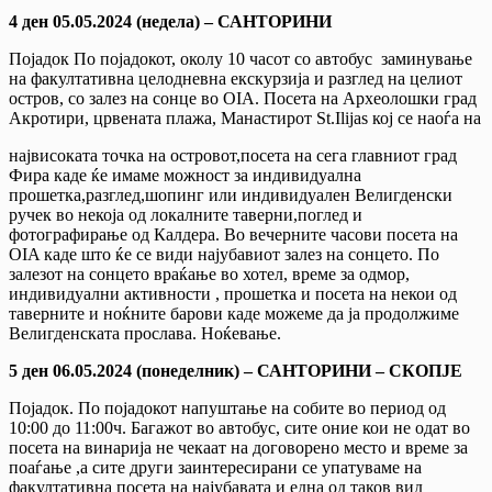
4 ден 05.05.2024 (недела) – САНТОРИНИ
Појадок По појадокот, околу 10 часот со автобус заминување
на факултативна целодневна екскурзија и разглед на целиот
остров, со залез на сонце во OIA. Посета на Археолошки град
Акротири, црвената плажа, Манастирот St.Ilijas кој се наоѓа на
највисоката точка на островот,посета на сега главниот град
Фира каде ќе имаме можност за индивидуална
прошетка,разглед,шопинг или индивидуален Велигденски
ручек во некоја од локалните таверни,поглед и
фотографирање од Калдера. Во вечерните часови посета на
OIA каде што ќе се види најубавиот залез на сонцето. По
залезот на сонцето враќање во хотел, време за одмор,
индивидуални активности , прошетка и посета на некои од
таверните и ноќните барови каде можеме да ја продолжиме
Велигденската прослава. Ноќевање.
5 ден 06.05.2024 (понеделник) – САНТОРИНИ – СКОПЈЕ
Појадок. По појадокот напуштање на собите во период од
10:00 до 11:00ч. Багажот во автобус, сите оние кои не одат во
посета на винарија не чекаат на договорено место и време за
поаѓање ,а сите други заинтересирани се упатуваме на
факултативна посета на најубавата и една од таков вид