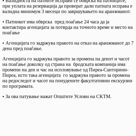
• Валидноста на патните исправи се обврска на патниците,
при уплата на резервација да проверат дали патната исправа е
валидна минимум 3 месеци по завршувањето на аранжманот.
• Патникот има обврска пред поаѓање 24 часа да ја
контактира агенцијата за потврда на точното време и место на
поаѓање
• Агенцијата го задржува правото на отказ на аранжманот до 7
дена пред поаѓање.
Агенцијата го задржува правото за промена на денот и часот
на поаѓање доколку од страна на бродската компанија има
промени на ден и час на испловување од Пиреа-Санторини-
Пиреа, исто така агенцијата го задржува правото за промена
на редоследот и часот на понудените факултативни екскурзии
по програмата.
• За ова патување важат Општите Услови на СКТМ.