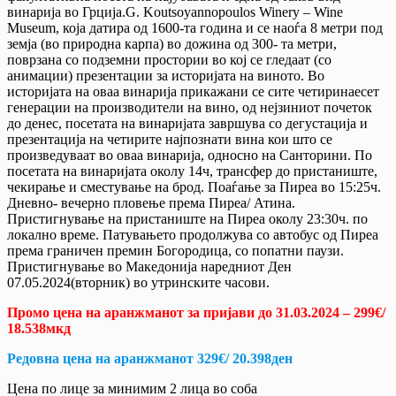
винарија во Грција.G. Koutsoyannopoulos Winery – Wine
Museum, која датира од 1600-та година и се наоѓа 8 метри под
земја (во природна карпа) во дожина од 300- та метри,
поврзана со подземни простории во кој се гледаат (со
анимации) презентации за историјата на виното. Во
историјата на оваа винарија прикажани се сите четиринаесет
генерации на производители на вино, од нејзиниот почеток
до денес, посетата на винаријата завршува со дегустација и
презентација на четирите најпознати вина кои што се
произведуваат во оваа винарија, односно на Санторини. По
посетата на винаријата околу 14ч, трансфер до пристаниште,
чекирање и сместување на брод. Поаѓање за Пиреа во 15:25ч.
Дневно- вечерно пловење према Пиреа/ Атина.
Пристигнување на пристаниште на Пиреа околу 23:30ч. по
локално време. Патувањето продолжува со автобус од Пиреа
према граничен премин Богородица, со попатни паузи.
Пристигнување во Македонија наредниот Ден
07.05.2024(вторник) во утринските часови.
Промо цена на аранжманот за пријави до 31.03.2024 – 299€/
18.538мкд
Редовна цена на аранжманот 329€/ 20.398ден
Цена по лице за минимим 2 лица во соба