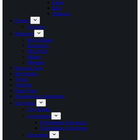
Евија
Крф
Лефкада
Египет
Хургада
Шпанија
Коста Брава
Валенсија
МАЛАГА
Ибица
Мајорка
Италија Лето
Крстарења
Тунис
Турција
Црна Гора
Лазаревски Апартмани
Патувања
City Breaks
Септември
Септември Авионски
Септември Автобуски
Октомври