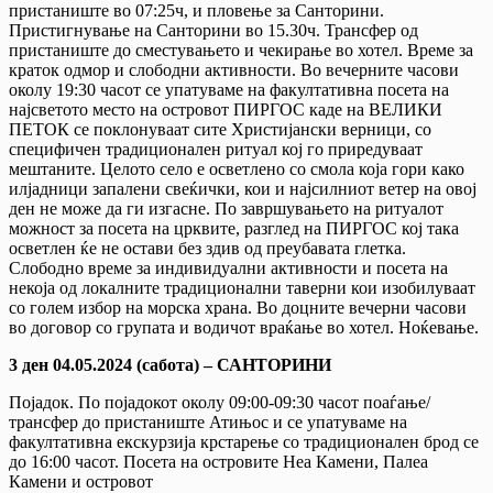
пристаниште во 07:25ч, и пловење за Санторини.
Пристигнување на Санторини во 15.30ч. Трансфер од
пристаниште до сместувањето и чекирање во хотел. Време за
краток одмор и слободни активности. Во вечерните часови
околу 19:30 часот се упатуваме на факултативна посета на
најсветото место на островот ПИРГОС каде на ВЕЛИКИ
ПЕТОК се поклонуваат сите Христијански верници, со
специфичен традиционален ритуал кој го приредуваат
мештаните. Целото село е осветлено со смола која гори како
илјадници запалени свеќички, кои и најсилниот ветер на овој
ден не може да ги изгасне. По завршувањето на ритуалот
можност за посета на црквите, разглед на ПИРГОС кој така
осветлен ќе не остави без здив од преубавата глетка.
Слободно време за индивидуални активности и посета на
некоја од локалните традиционални таверни кои изобилуваат
со голем избор на морска храна. Во доцните вечерни часови
во договор со групата и водичот враќање во хотел. Ноќевање.
3 ден 04.05.2024 (сабота) – САНТОРИНИ
Појадок. По појадокот околу 09:00-09:30 часот поаѓање/
трансфер до пристаниште Атињос и се упатуваме на
факултативна екскурзија крстарење со традиционален брод се
до 16:00 часот. Посета на островите Неа Камени, Палеа
Камени и островот