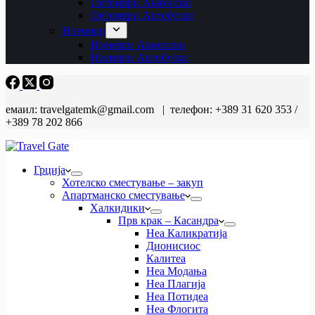
Октомври Авионски
Октомври Автобуски
Ноември
Ноември Авионски
Ноември Автобуски
емаил: travelgatemk@gmail.com | телефон: +389 31 620 353 /
+389 78 202 866
Грција
Хотелско сместување – закуп
Апартманско сместување
Халкидики
Прв крак – Касандра
Неа Каликратија
Дионисиос
Калитеа
Неа Модања
Неа Плагија
Неа Потидеа
Неа Флогита