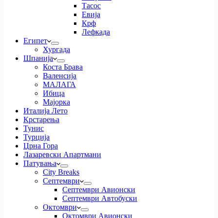
Тасос
Евија
Крф
Лефкада
Египет
Хургада
Шпанија
Коста Брава
Валенсија
МАЛАГА
Ибица
Мајорка
Италија Лето
Крстарења
Тунис
Турција
Црна Гора
Лазаревски Апартмани
Патувања
City Breaks
Септември
Септември Авионски
Септември Автобуски
Октомври
Октомври Авионски