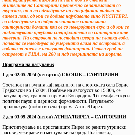
Жителите на Санторини претежно се занимаваат со
туризам, но и со одгледување на специфични видови на
винови лози, од кои се добива најубавото вино NYCHTERI,
со одгледување на добро познатите ситни мали
санторински домати кои се со неверојатен вкус и од кои се
подготвуваат преубави специјалитети во санторинските
таверни. На островот не постојат извори на слатка вода,
почвата се наводнува од умерената влага на островот, а
водата за пиење е исклучиво флаширана. Главен град на
островот е FIRA, на 260 м над површината на морето.
Програма на патување:
1 ден 02.05.2024 (четврток) СКОПЈЕ – САНТОРИНИ
Состанок на групата кај паркингот на спортската сала Борис
Трајковски во 15:00ч. Поаѓање на автобусот во 15:30ч, се
патува преку граничен премин Богородица/Гевгелија со куси
попатни паузи и царински формалности. Патувањето
продолжува (ноќно возење) према Атина/Пиреа.
2 ден 03.05.2024 (петок) АТИНА/ПИРЕА – САНТОРИНИ
Пристигнување на пристаниште Пиреа во раните утрински
часови, чекирање и сместување на брод. Поаѓање од