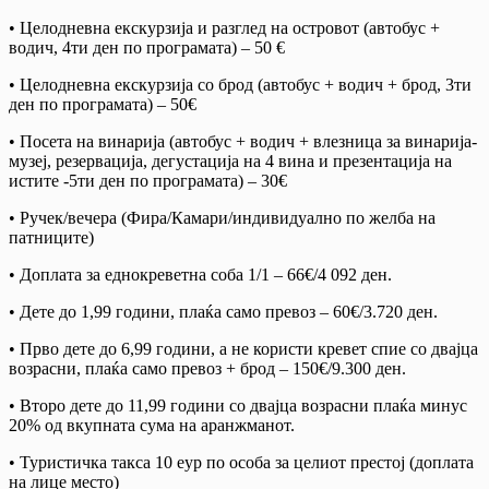
• Целодневна екскурзија и разглед на островот (автобус +
водич, 4ти ден по програмата) – 50 €
• Целодневна екскурзија со брод (автобус + водич + брод, 3ти
ден по програмата) – 50€
• Посета на винарија (автобус + водич + влезница за винарија-
музеј, резервација, дегустација на 4 вина и презентација на
истите -5ти ден по програмата) – 30€
• Ручек/вечера (Фира/Камари/индивидуално по желба на
патниците)
• Доплата за еднокреветна соба 1/1 – 66€/4 092 ден.
• Дете до 1,99 години, плаќа само превоз – 60€/3.720 ден.
• Прво дете до 6,99 години, а не користи кревет спие со двајца
возрасни, плаќа само превоз + брод – 150€/9.300 ден.
• Второ дете до 11,99 години со двајца возрасни плаќа минус
20% од вкупната сума на аранжманот.
• Туристичка такса 10 еур по особа за целиот престој (доплата
на лице место)