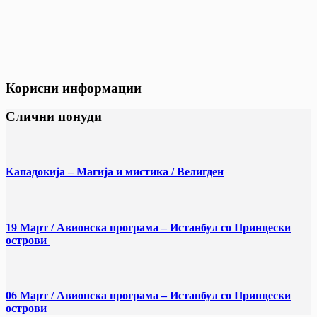
Корисни информации
Слични понуди
Кападокија – Магија и мистика / Велигден
19 Март / Aвионска програма – Истанбул со Принцески
острови
06 Март / Aвионска програма – Истанбул со Принцески
острови