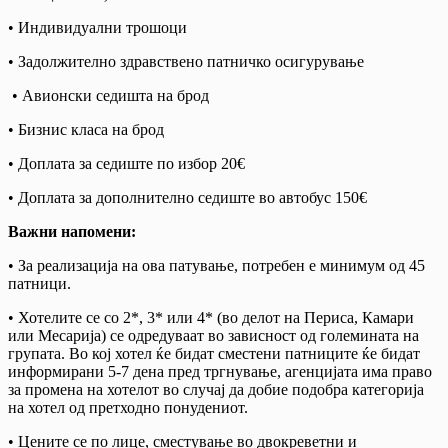
• Индивидуални трошоци
• Задолжително здравствено патничко осигурување
• Авионски седишта на брод
• Бизнис класа на брод
• Доплата за седиште по избор 20€
• Доплата за дополнително седиште во автобус 150€
Важни напомени:
• За реализација на ова патување, потребен е минимум од 45
патници.
• Хотелите се со 2*, 3* или 4* (во делот на Периса, Камари
или Месарија) се одредуваат во зависност од големината на
групата. Во кој хотел ќе бидат сместени патниците ќе бидат
информирани 5-7 дена пред тргнување, агенцијата има право
за промена на хотелот во случај да добие подобра категорија
на хотел од претходно понудениот.
• Цените се по лице, сместување во двокреветни и