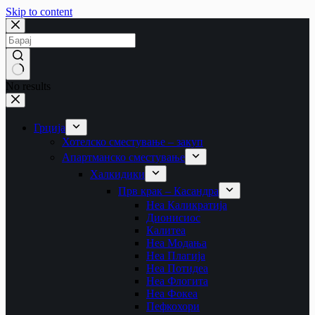
Skip to content
No results
Грција
Хотелско сместување – закуп
Апартманско сместување
Халкидики
Прв крак – Касандра
Неа Каликратија
Дионисиос
Калитеа
Неа Модања
Неа Плагија
Неа Потидеа
Неа Флогита
Неа Фокеа
Пефкохори