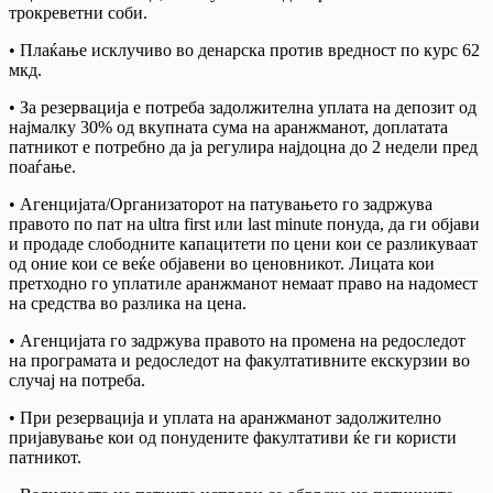
трокреветни соби.
• Плаќање исклучиво во денарска против вредност по курс 62
мкд.
• За резервација е потреба задолжителна уплата на депозит од
најмалку 30% од вкупната сума на аранжманот, доплатата
патникот е потребно да ја регулира најдоцна до 2 недели пред
поаѓање.
• Агенцијата/Организаторот на патувањето го задржува
правото по пат на ultra first или last minute понуда, да ги објави
и продаде слободните капацитети по цени кои се разликуваат
од оние кои се веќе објавени во ценовникот. Лицата кои
претходно го уплатиле аранжманот немаат право на надомест
на средства во разлика на цена.
• Агенцијата го задржува правото на промена на редоследот
на програмата и редоследот на факултативните екскурзии во
случај на потреба.
• При резервација и уплата на аранжманот задолжително
пријавување кои од понудените факултативи ќе ги користи
патникот.