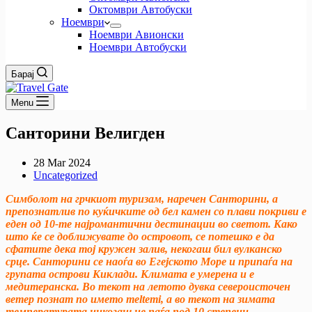
Октомври Автобуски
Ноември
Ноември Авионски
Ноември Автобуски
Барај
Menu
Санторини Велигден
28 Mar 2024
Uncategorized
Симболот на грчкиот туризам, наречен Санторини, а
препознатлив по куќичките од бел камен со плави покриви е
еден од 10-те најромантични дестинации во светот. Како
што ќе се доближувате до островот, се потешко е да
сфатите дека тој кружен залив, некогаш бил вулканско
срце. Санторини се наоѓа во Eгејското Mоре и припаѓа на
групата острови Киклади. Климата е умерена и е
медитеранска. Во текот на летото дувка североисточен
ветер познат по името meltemi, а во текот на зимата
температурата никогаш не паѓа под 10 степени.