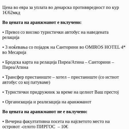
Цена во евра за уплата во денарска противвредност по кур
1€/62мкд
Во цената на аранжманот е вклучено:
• Превоз со високо туристички автобус на наведената
релација
• 3 ноќевања со појадок на Санторини во OMIROS HOTEL 4*
во Месарија
• Бродска карта на релација Пиреа/Атина – Санторини –
Пиреа/Атина
• Трансфер пристаниште – хотел – пристаниште (со истиот
автобус со кој патуваме)
• Туристички придружник за време на целиот Ваш престој
• Организација и реализација на аранжманот
Во цената на аранжманот не е вклучено:
• Вечерна факултативна посета на најсветото место на
островот -селото ПИРГОС – 10€