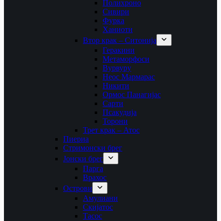
Полихроно
Сивири
Фурка
Ханиоти
Втор крак – Ситонија
Геракини
Метаморфоси
Вурвуру
Неос Мармарас
Никити
Ормос Панагијас
Сарти
Псакудија
Торони
Трет крак – Атос
Пиериа
Стримонски брег
Јонски брег
Парга
Врахос
Острови
Амулиани
Скијатос
Тасос