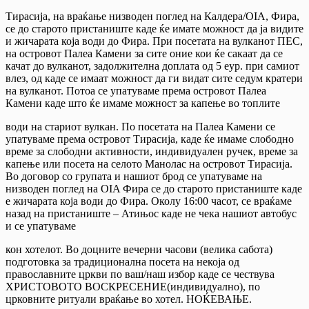
Тирасија, на враќање низводен поглед на Калдера/OIA, Фира,
се до старото пристаниште каде ќе имате можност да ја видите
и жичарата која води до Фира. При посетата на вулканот ПЕС,
на островот Палеа Камени за сите оние кои ќе сакаат да се
качат до вулканот, задолжителна доплата од 5 еур. при самиот
влез, од каде се имаат можност да ги видат сите седум кратери
на вулканот. Потоа се упатуваме према островот Палеа
Камени каде што ќе имаме можност за капење во топлите
води на стариот вулкан. По посетата на Палеа Камени се
упатуваме према островот Тирасија, каде ќе имаме слободно
време за слободни активности, индивидуален ручек, време за
капење или посета на селото Манолас на островот Тирасија.
Во договор со групата и нашиот брод се упатуваме на
низводен поглед на OIA Фира се до старото пристаниште каде
е жичарата која води до Фира. Околу 16:00 часот, се враќаме
назад на пристаниште – Атињос каде не чека нашиот автобус
и се упатуваме
кон хотелот. Во доцните вечерни часови (велика сабота)
подготовка за традиционална посета на некоја од
православните цркви по ваш/наш избор каде се чествува
ХРИСТОВОТО ВОСКРЕСЕНИЕ(индивидуално), по
црковните ритуали враќање во хотел. НОЌЕВАЊЕ.