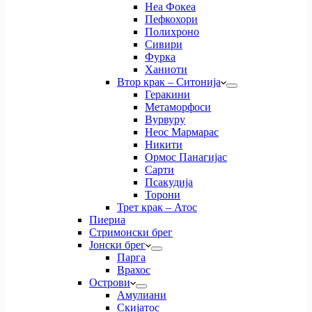
Неа Фокеа
Пефкохори
Полихроно
Сивири
Фурка
Ханиоти
Втор крак – Ситонија
Геракини
Метаморфоси
Вурвуру
Неос Мармарас
Никити
Ормос Панагијас
Сарти
Псакудија
Торони
Трет крак – Атос
Пиериа
Стримонски брег
Јонски брег
Парга
Врахос
Острови
Амулиани
Скијатос