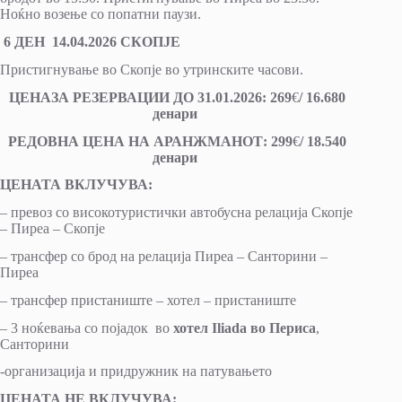
Ноќно возење со попатни паузи.
6 ДЕН 14.04.2026 СКОПЈЕ
Пристигнување во Скопје во утринските часови.
ЦЕНА
ЗА РЕЗЕРВАЦИИ ДО 31.01.2026:
2
69
€
/
1
6.680
денари
РЕДОВНА ЦЕНА НА АРАНЖМАНОТ: 299
€
/ 18.540
денари
ЦЕНАТА ВКЛУЧУВА:
– превоз со високотуристички автобусна релација Скопје
– Пиреа – Скопје
– трансфер со брод на релација Пиреа – Санторини –
Пиреа
– трансфер пристаниште – хотел – пристаниште
– 3 ноќевања со појадок во
хотел
Iliada
во Периса
,
Санторини
-организација и придружник на патувањето
ЦЕНАТА НЕ ВКЛУЧУВА: