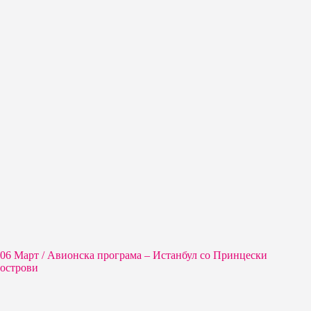
06 Март / Aвионска програма – Истанбул со Принцески
острови