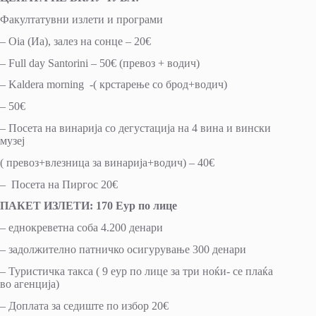
Факултатувни излети и програми
– Oia (Иа), залез на сонце – 20€
– Full day Santorini – 50€ (превоз + водич)
– Kaldera morning -( крстарење со брод+водич)
– 50€
– Посета на винарија со дегустација на 4 вина и вински
музеј
( превоз+влезница за винарија+водич) – 40€
– Посета на Пиргос 20€
ПАКЕТ ИЗЛЕТИ: 170 Еур по лице
– еднокреветна соба 4.200 денари
– задолжително патничко осигурување 300 денари
– Туристичка такса ( 9 еур по лице за три ноќи- се плаќа
во агенција)
– Доплата за седиште по избор 20€