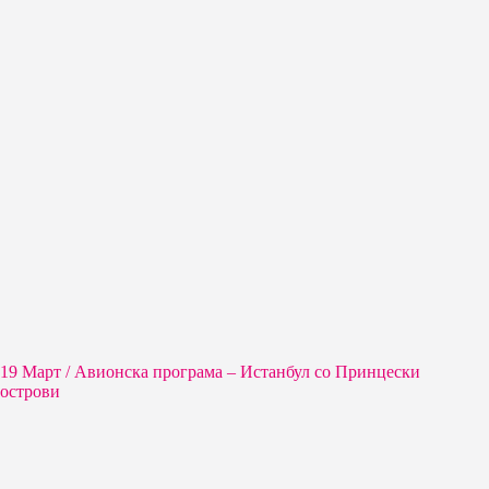
19 Март / Aвионска програма – Истанбул со Принцески
острови