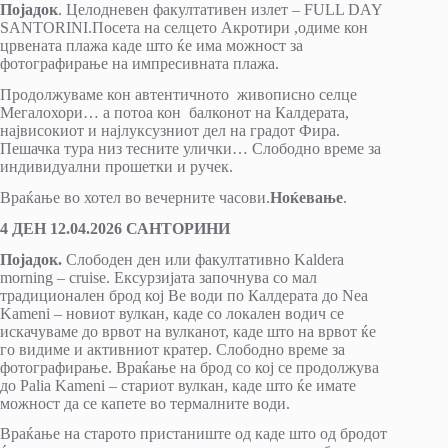
Појадок
. Целодневен факултативен излет – FULL DAY
SANTORINI.Посета на селцето Акротири ,одиме кон
црвената плажа каде што ќе има можност за
фотографирање на импресивната плажа.
Продолжуваме кон автентичнoто живописно селце
Мегалохори… а потоа кон балконот на Калдерата,
највисокиот и најлуксузниот дел на градот Фира.
Пешачка тура низ тесните улички… Слободно време за
индивидуални прошетки и ручек.
Враќање во хотел во вечерните часови.
Ноќевање
.
4 ДЕН 12.04.2026 САНТОРИНИ
Појадок.
Слободен ден или факултативно Kaldera
morning – cruise. Ексурзијата започнува со мал
традиционален брод кој Ве води по Калдерата до Nea
Kameni – новиот вулкан, каде со локален водич се
искачуваме до врвот на вулканот, каде што на врвот ќе
го видиме и активниот кратер. Слободно време за
фотографирање. Враќање на брод со кој се продолжува
до Palia Kameni – стариот вулкан, каде што ќе имате
можност да се капете во термалните води.
Враќање на старото пристаниште од каде што од бродот