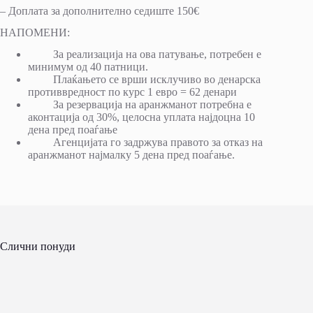
– Доплата за дополнително седиште 150€
НАПОМЕНИ:
За реализација на ова патување, потребен е
минимум од 40 патници.
Плаќањето се врши исклучиво во денарска
противвредност по курс 1 евро = 62 денари
За резервација на аранжманот потребна е
аконтација од 30%, целосна уплата најдоцна 10
дена пред поаѓање
Агенцијата го задржува правото за отказ на
аранжманот најмалку 5 дена пред поаѓање.
Слични понуди