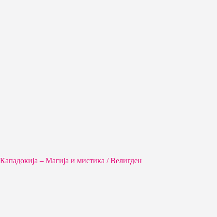
Кападокија – Магија и мистика / Велигден