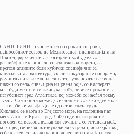
САНТОРИНИ – супермодел на грчките острови,
најпосебниот остров на Медитеранот, инспирацијата на
Платон, рај за очите… Санторини возбудува со
разнобојните карпи кои се издигаат од морето, со
препознатливите бели куќички специфични за
кикладската архитектура, со спектакуларните панорами,
романтичните залези на сонцето, вулканските песочни
плажи со бела, сива, црна и црвена боја, со Калдерата
која буди мечти и ги оживува возбудливите приказни за
изгубениот град Атлантида, кој можеби се наоѓал токму
тука… Санторини може да се опише и со само еден збор
– а тој збор е магија. Дел е од островската група
Киклади, се наоѓа во Егејското море, на половина пат
меѓу Атина и Крит. Пред 3.500 години, островот е
погоден од разорна вулканска ерупција со титанска моќ,
која предизвикала потонување на островот, оставајќи зад
себе кратер со високи карпи, денес познатата Калдера,