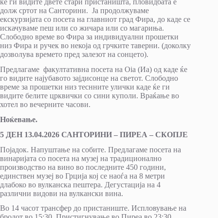
ќе ги видите двете стари пристаништа, пловидбата е
долж сртот на Санторини. Ја продолжуваме
екскурзијата со посета на главниот град Фира, до каде се
искачуваме пеш или со жичара или со магариња.
Слободно време во Фира за индивидуални прошетки
низ Фира и ручек во некоја од грчките таверни. (доколку
дозволува времето пред залезот на сонцето).
Предлагаме факултативна посета на Oia (Иа) од каде ќе
го видите најубавото зајдисонце на светот. Слободно
време за прошетки низ теснните улички каде ќе ги
видите белите црквички со сини куполи. Враќање во
хотел во вечерните часови.
Ноќевање.
5 ДЕН 13.04.2026 САНТОРИНИ – ПИРЕА – СКОПЈЕ
Појадок. Напуштање на собите. Предлагаме посета на
винаријата со посета на музеј на традиционално
производство на вино во последните 450 години,
единствен музеј во Грција кој се наоѓа на 8 метри
длабоко во вулканска пештера. Дегустација на 4
различни видови на вулкански вина.
Во 14 часот трансфер до пристаниште. Испловување на
бродот во 15:30. Пристигнување во Пиреа во 23:30.