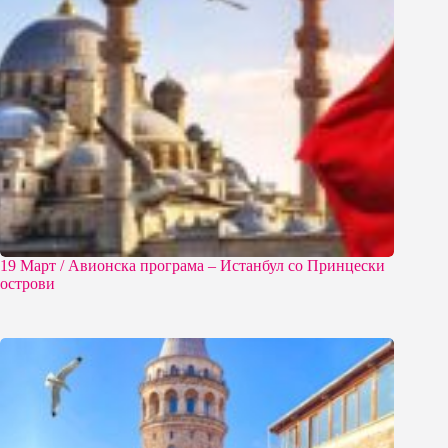
19 Март / Aвионска програма – Истанбул со Принцески
острови