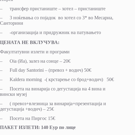
– трансфер пристаниште – хотел – пристаниште
– 3 ноќевања со појадок во хотел со 3* во Месариа,
Санторини
– -организација и придружник на патувањето
ЦЕНАТА НЕ ВКЛУЧУВА:
Факултатувни излети и програми
– Oia (Иа), залез на сонце – 20€
– Full day Santorini – (превоз + водич) 50€
– Kaldera morning -( крстарење со брод+водич) 50€
– Посета на винарија со дегустација на 4 вина и
вински музеј
– ( превоз+влезница за винарија+презентација и
дегустација +водич) – 25€
– Посета на Пиргос 15€
ПАКЕТ ИЗЛЕТИ: 140 Еур по лице