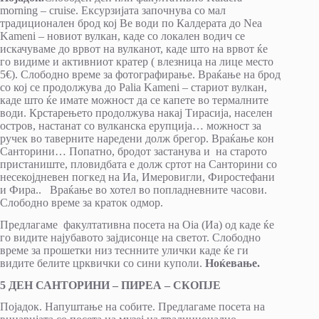
morning – cruise. Ексурзијата започнува со мал
традиционален брод кој Ве води по Калдерата до Nea
Kameni – новиот вулкан, каде со локален водич се
искачуваме до врвот на вулканот, каде што на врвот ќе
го видиме и активниот кратер ( влезница на лице место
5€). Слободно време за фотографирање. Враќање на брод
со кој се продолжува до Palia Kameni – стариот вулкан,
каде што ќе имате можност да се капете во термалните
води. Крстарењето продолжува накај Тирасија, населен
остров, настанат со вулканска ерупција… можност за
ручек во таверните наредени долж брегор. Враќање кон
Санторини… Попатно, бродот застанува и на старото
пристаниште, пловидбата е долж сртот на Санторини со
несекојдневен погкед на Иа, Имеровигли, Фиростефани
и Фира.. Враќање во хотел во попладневните часови.
Слободно време за краток одмор.
Предлагаме факултативна посета на Oia (Иа) од каде ќе
го видите најубавото зајдисонце на светот. Слободно
време за прошетки низ теснните улички каде ќе ги
видите белите црквички со сини куполи.
Ноќевање.
5 ДЕН САНТОРИНИ – ПИРЕА – СКОПЈЕ
Појадок. Напуштање на собите. Предлагаме посета на