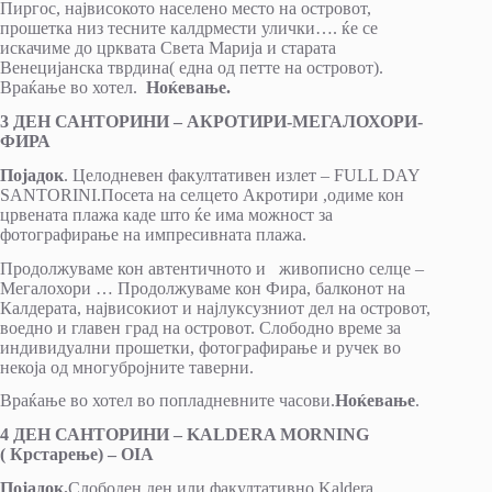
Пиргос, највисокото населено место на островот,
прошетка низ тесните калдрмести улички…. ќе се
искачиме до црквата Света Марија и старата
Венецијанска тврдина( една од петте на островот).
Враќање во хотел.
Ноќевање.
3 ДЕН САНТОРИНИ – АКРОТИРИ-МЕГАЛОХОРИ-
ФИРА
Појадок
. Целодневен факултативен излет – FULL DAY
SANTORINI.Посета на селцето Акротири ,одиме кон
црвената плажа каде што ќе има можност за
фотографирање на импресивната плажа.
Продолжуваме кон автентичното и живописно селце –
Мегалохори … Продолжуваме кон Фира, балконот на
Калдерата, највисокиот и најлуксузниот дел на островот,
воедно и главен град на островот. Слободно време за
индивидуални прошетки, фотографирање и ручек во
некоја од многубројните таверни.
Враќање во хотел во попладневните часови.
Ноќевање
.
4 ДЕН САНТОРИНИ
– KALDERA MORNING
(
Крстарење) –
OIA
Појадок.
Слободен ден или факултативно Kaldera