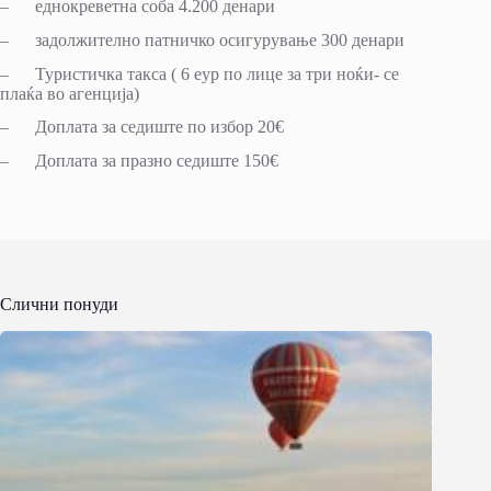
– еднокреветна соба 4.200 денари
– задолжително патничко осигурување 300 денари
– Туристичка такса ( 6 еур по лице за три ноќи- се
плаќа во агенција)
– Доплата за седиште по избор 20€
– Доплата за празно седиште 150€
Слични понуди