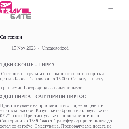
Skip
to
content
Санторини
15 Nov 2023
Uncategorized
1 ДЕН СКОПЈЕ – ПИРЕА
Состанок на групата на паркингот спроти спортски
центар Борис Трајковски во 15 00ч. Се патува преку
гр. премин Богородица со попатни паузи.
2 ДЕН ПИРЕА – САНТОРИНИ ПИРГОС
Пристигнување на пристаништето Пиреа во раните
утрински часови. Качување во брод и испловување во
07:25 часот. Пристигнување на пристаништето во
Санторини во 15:30/ часот. Трансфер од пристаниште до
хотел со автобус. Сместување. Препорачуваме посета на