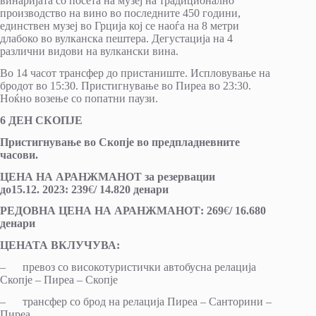
винаријата со посета на музеј на традиционално
производство на вино во последните 450 години,
единствен музеј во Грција кој се наоѓа на 8 метри
длабоко во вулканска пештера. Дегустација на 4
различни видови на вулкански вина.
Во 14 часот трансфер до пристаниште. Испловување на
бродот во 15:30. Пристигнување во Пиреа во 23:30.
Ноќно возење со попатни паузи.
6 ДЕН СКОПЈЕ
Пристигнување во Скопје во предпладневните
часови.
ЦЕНА НА АРАНЖМАНОТ за резервации
до
1
5.
12
.
2023: 2
3
9
€
/ 1
4
.
82
0 денари
РЕДОВНА ЦЕНА НА АРАНЖМАНОТ: 2
6
9
€
/ 1
6
.
68
0
денари
ЦЕНАТА ВКЛУЧУВА:
– превоз со високотуристички автобусна релација
Скопје – Пиреа – Скопје
– трансфер со брод на релација Пиреа – Санторини –
Пиреа