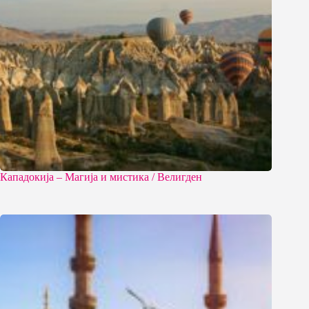
Кападокија – Магија и мистика / Велигден