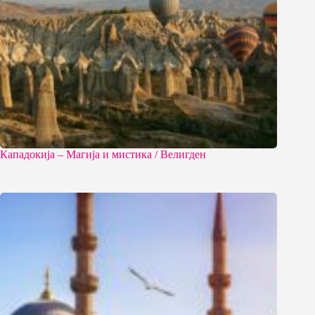
Кападокија – Магија и мистика / Велигден