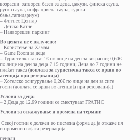
возрасни, затворен базен за деца, џакузи, финска сауна,
руска сауна, инфрацрвена сауна, турска
бања,тапидариум)
– Фитнес Центар
– Детско Катче
– Надворешен паркинг
Во цената не е вклучено:
– Користење на Хамам
– Game Room за деца
– Туристичка такса: 1€ по лице на ден за возрасни; 0,60€
по лице на ден за деца 7-15 години; Деца до 7 години не
плаќат такса
(
доплата за туристичка такса се врши во
агенција при резервација)
– Хотелско осигурување 0,20€ по лице на ден за сите
гости (доплата се врши во агенција при резервација)
Услови за деца:
– 2 Деца до 12,99 години се сместуваат ГРАТИС
Услови
за
откажување
и
промена
на
термин
:
–
Секој гостин е должен во писмена форма да ја откаже ил
и промени својата резервација.
пенали