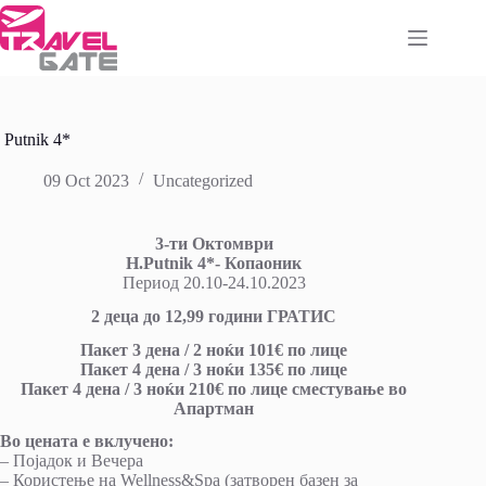
Skip
to
content
Putnik 4*
09 Oct 2023
Uncategorized
3-
ти Октомври
H.
Putnik
4*-
Копаоник
Период 20.10-24.10.2023
2 деца до 1
2
,99 години ГРАТИС
Пакет 3 дена / 2 ноќи 101€ по лице
Пакет 4 дена / 3 ноќи 135€ по лице
Пакет 4 дена / 3 ноќи 210€ по лице сместување во
Апартман
Во цената е вклучено:
– Појадок и Вечера
– Користење на Wellness&Spa (затворен базен за