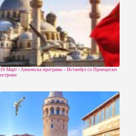
19 Март / Aвионска програма – Истанбул со Принцески
острови